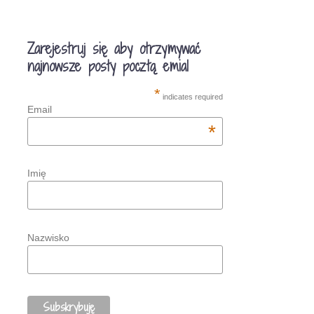
Zarejestruj się aby otrzymywać
najnowsze posty pocztą emial
*
indicates required
Email
*
Imię
Nazwisko