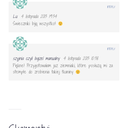
REPLY
Lu
4 listopada 2013 19:34
Świeczniki biją wszystko!
REPLY
szyjnia czyli bajzel manualny
4 listopada 2013 10:38
Piękne! Przygotowałam już ziemniaki, które posłużą mi za
stemple do zrobienia takiej tkaniny