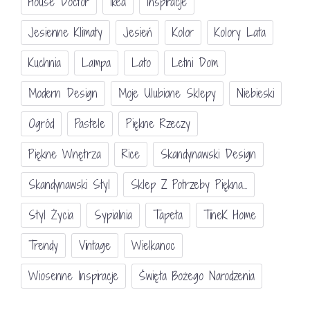
House Doctor
Ikea
Inspiracje
Jesienne Klimaty
Jesień
Kolor
Kolory Lata
Kuchnia
Lampa
Lato
Letni Dom
Modern Design
Moje Ulubione Sklepy
Niebieski
Ogród
Pastele
Piękne Rzeczy
Piękne Wnętrza
Rice
Skandynawski Design
Skandynawski Styl
Sklep Z Potrzeby Piękna...
Styl Życia
Sypialnia
Tapeta
TineK Home
Trendy
Vintage
Wielkanoc
Wiosenne Inspiracje
Święta Bożego Narodzenia