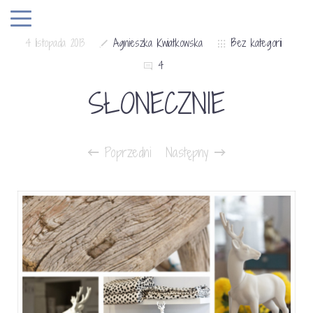
4 listopada 2013
Agnieszka Kwiatkowska
Bez kategorii
4
SŁONECZNIE
Poprzedni
Następny