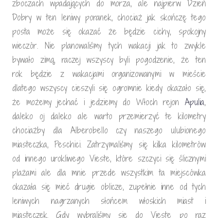
zboczach wpadających do morza, ale najpierw Dzień
Dobry w ten leniwy poranek, chociaż jak skończę tego
posta może się okazać że będzie cichy, spokojny
wieczór. Nie planowaliśmy tych wakacji jak to zwykle
bywało zimą, raczej wszyscy byli pogodzenie, że ten
rok będzie z wakacjami organizowanymi w mieście
dlatego wszyscy cieszyli się ogromnie kiedy okazało się,
że możemy jechać i jedziemy do Włoch rejon
Apulia
,
daleko oj daleko ale warto przemierzyć te kilometry
chociażby dla Alberobello czy naszego ulubionego
miasteczka, Peschici. Zatrzymaliśmy się kilka kilometrów
od innego urokliwego Vieste, które szczyci się ślicznymi
plażami ale dla mnie przede wszystkim ta miejscówka
okazała się mieć drugie oblicze, zupełnie inne od tych
leniwych nagrzanych słońcem włoskich miast i
miasteczek. Gdy wybraliśmy się do Vieste po raz