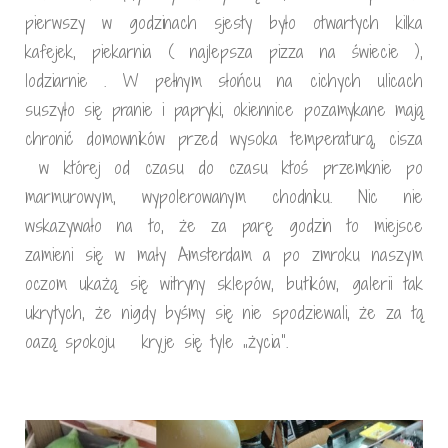
pierwszy w godzinach sjesty było otwartych kilka
kafejek, piekarnia ( najlepsza pizza na świecie ),
lodziarnie . W pełnym słońcu na cichych ulicach
suszyło się pranie i papryki, okiennice pozamykane mają
chronić domowników przed wysoka temperaturą, cisza
w której od czasu do czasu ktoś przemknie po
marmurowym, wypolerowanym chodniku. Nic nie
wskazywało na to, że za parę godzin to miejsce
zamieni się w mały Amsterdam a po zmroku naszym
oczom ukażą się witryny sklepów, butików, galerii tak
ukrytych, że nigdy byśmy się nie spodziewali, że za tą
oazą spokoju kryje się tyle „życia”.