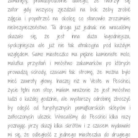
zamknięty, prawdopodobnie dlatego, że tworzył się
zator gdy wszyscy zjeżdżali na bok żeby zrobić
zdjęcia i popatrzeć na okolicę co stanowiło zrozumiałe
niebezpieczeństwo. Ta droga już jednak nie wracaliśmy
okazało się, że jest inna duża łagodniejsza,
spokojniejsza ale już nie tak atrakcyjna pod każdym
względem. Samo miasteczko ma piękne kamieniste molo,
malutka przystań i mnóstwo zakamarków po których
prowadzą schody, czasami tak stromę, że można było
mieć zawroty głowy. Inaczej niż w Veste w Peschici,
życie tętni non stop, miałam wrażenie że jest mnóstwo
ludzi o każdej godzinie, ale wystarczy odrobinę zboczyć
by odejść od turystycznych pamiątkarskich sklepów i
zatłoczonych uliczek. Wracaliśmy do Peschici kilka razy
poznając przy okazji kilka skrótów i z czasem wydawało
mi się, że odległość z jednego miasteczka do drugiego