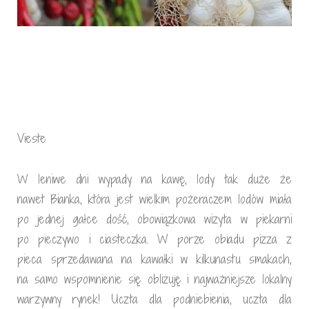
Vieste
W leniwe dni wypady na kawę, lody tak duże że
nawet Bianka, która jest wielkim pożeraczem lodów miała
po jednej gałce dość, obowiązkowa wizyta w piekarni
po pieczywo i ciasteczka. W porze obiadu pizza z
pieca sprzedawana na kawałki w kilkunastu smakach,
na samo wspomnienie się oblizuję i najważniejsze lokalny
warzywny rynek! Uczta dla podniebienia, uczta dla