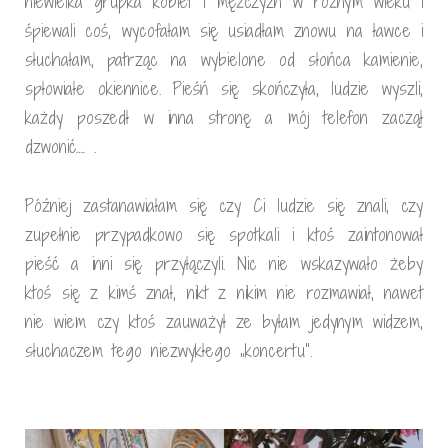
niewielka grupka kobiet i mężczyzn w różnym wieku i
śpiewali coś, wycofałam się usiadłam znowu na ławce i
słuchałam, patrząc na wybielone od słońca kamienie,
spłowiałe okiennice. Pieśń się skończyła, ludzie wyszli,
każdy poszedł w inna stronę a mój telefon zaczął
dzwonić…. .
Później zastanawiałam się czy Ci ludzie się znali, czy
zupełnie przypadkowo się spotkali i ktoś zaintonował
pieść a inni się przyłączyli. Nic nie wskazywało żeby
ktoś się z kimś znał, nikt z nikim nie rozmawiał, nawet
nie wiem czy ktoś zauważył ze byłam jedynym widzem,
słuchaczem tego niezwykłego „koncertu”.