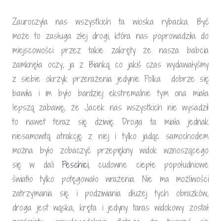
Zauroczyła nas wszystkich ta wioska rybacka. Być
może to zasługa złej drogi, która nas poprowadziła do
miejscowości przez takie zakręty że nasza babcia
zamknęła oczy, ja z Bianką co jakiś czas wydawałyśmy
z siebie okrzyk przerażenia jedynie Polka dobrze się
bawiła i im było bardziej ekstremalnie tym ona miała
lepszą zabawę, że Jacek nas wszystkich nie wysadził
to nawet teraz się dziwię. Droga ta miała jednak
niesamowitą atrakcję z niej i tylko jadąc samochodem
można było zobaczyć przepiękny widok wznoszącego
się w dali
Peschici
, cudowne ciepłe popołudniowe
światło tylko potęgowało wrażenia. Nie ma możliwości
zatrzymania się i podziwiania dłużej tych obrazków,
droga jest wąska, kręta i jedyny taras widokowy został