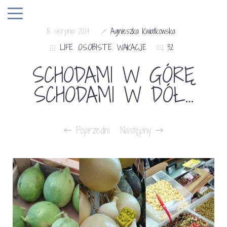
18 sierpnia 2014
Agnieszka Kwiatkowska
LIFE
,
OSOBISTE
,
WAKACJE
32
SCHODAMI W GÓRĘ
SCHODAMI W DÓŁ…
Poprzedni
Następny