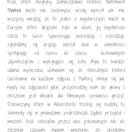
trulli, które mogłyby zamieszkiwać Hobbici. Natomiast
Matera
może nie zachwyca urodą wprost ale nie
wszyscy wiedzą, że to jedno z najstarszych miast w
Europie, które drążone było w skale, jej najstarsza
cześć to Sassi. Spacerując, wchodząc i schodząc
zgubiliśmy się krążąc wśród skał w samotności
spotykając od czasu do czasu skołowanych
Japończyków i wylegujące się koty. Była to bardzo
udana wycieczka, uśmiałam się ze strasznych historii
(dosłownie na każdym zdjęciu z Matery, śmieje się jak
nigdy na zdjęciach) jakie przychodziły nam do głowy (
otoczenie jest idealne dla filmowych opowieści grozy).
Dziewczyny, które w Alberobello trochę się nudziły tu
zamieniły się w prawdziwe podróżniczki żądne przygód i
wrażeń. Ilość schodów przez nas pokonanych nie do
zliczenia czasami miałam wrażenie, że chodzimy