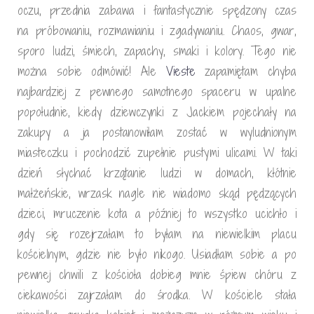
oczu, przednia zabawa i fantastycznie spędzony czas
na próbowaniu, rozmawianiu i zgadywaniu. Chaos, gwar,
sporo ludzi, śmiech, zapachy, smaki i kolory. Tego nie
można sobie odmówić! Ale
Vieste
zapamiętam chyba
najbardziej z pewnego samotnego spaceru w upalne
popołudnie, kiedy dziewczynki z Jackiem pojechały na
zakupy a ja postanowiłam zostać w wyludnionym
miasteczku i pochodzić zupełnie pustymi ulicami. W taki
dzień słychać krzątanie ludzi w domach, kłótnie
małżeńskie, wrzask nagle nie wiadomo skąd pędzących
dzieci, mruczenie kota a później to wszystko ucichło i
gdy się rozejrzałam to byłam na niewielkim placu
kościelnym, gdzie nie było nikogo. Usiadłam sobie a po
pewnej chwili z kościoła dobieg mnie śpiew chóru z
ciekawości zajrzałam do środka. W kościele stała