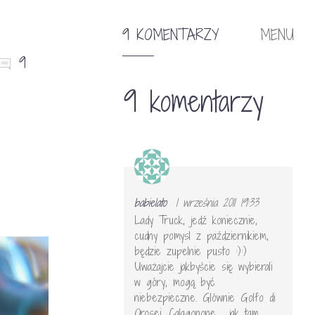
9 KOMENTARZY
MENU
9
9 komentarzy
babielato
1 września 2011 19:33
Lady Truck, jedź koniecznie,
cudny pomysl z październikiem,
będzie zupelnie pusto :):)
Uważajcie jakbyście się wybierali
w góry, mogą być
niebezpieczne. Glównie Golfo di
Orosei, Calagonone , jak tam