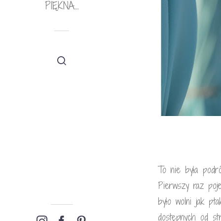
PIĘKNA…
To nie była podr
Pierwszy raz poj
było wolni jak pt
dostępnych od st