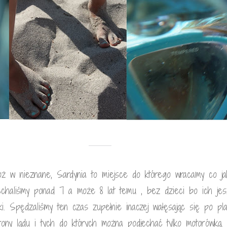
óż w nieznane, Sardynia to miejsce do którego wracamy co jak
echaliśmy ponad 7 a może 8 lat temu , bez dzieci bo ich jes
aki. Spędzaliśmy ten czas zupełnie inaczej wałęsając się po pl
rony lądu i tych do których można podjechać tylko motorówką.