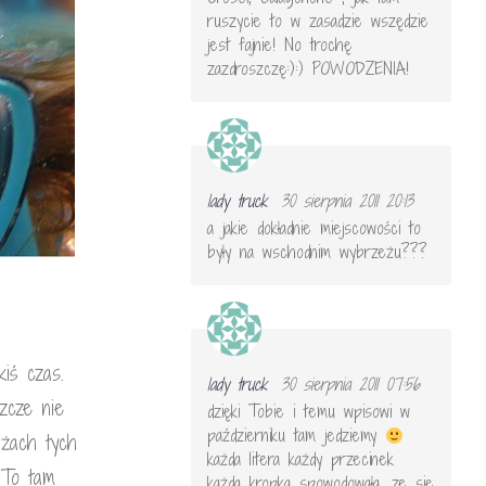
ruszycie to w zasadzie wszędzie
jest fajnie! No trochę
zazdroszczę:):) POWODZENIA!
lady truck
30 sierpnia 2011 20:13
a jakie dokładnie miejscowości to
były na wschodnim wybrzeżu???
iś czas.
lady truck
30 sierpnia 2011 07:56
zcze nie
dzięki Tobie i temu wpisowi w
październiku tam jedziemy
ażach tych
każda litera każdy przecinek
 To tam
każda kropka spowodowała, ze się