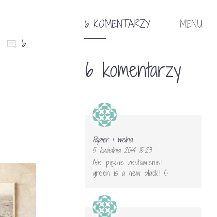
6 KOMENTARZY
MENU
6
6 komentarzy
Papier i wełna
5 kwietnia 2014 15:23
Ale piękne zestawienie!
green is a new black! (: