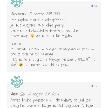
REPLY
Anonimowy
20 sierpnia 2013 17:53
przegapilam powrot z wakacji??????
jak milo obejrzec takie letnie posty!
czerwien z turkusem,hmmmmmmm…. nie lubie
czerwonego
ale moze zrobie wyjatek
Joanna
ps. robilam porzadki w starych magazynach,bo przeciez
one z roku na rok narastaja.
i kto na mnie spojrzal z Mojego mieszkania 09.2010? no
kto?
ten numer pozostal na polce
REPLY
Anna Gie
20 sierpnia 2013 08:04
Bardzo trudne połączenie – potwierdzam, ale jeśli jest
umiejętnie dokonane, tak jak na tych zdjęciach, to bajka!