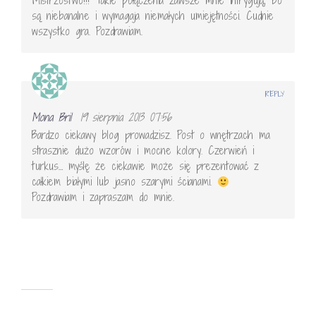
Mistrzostwo!!! Takie połączenia zawsze mnie intrygują, bo
są niebanalne i wymagaja niemałych umiejętności. Cudnie
wszystko gra. Pozdrawiam.
REPLY
Mona Bril
19 sierpnia 2013 07:56
Bardzo ciekawy blog prowadzisz. Post o wnętrzach ma
strasznie dużo wzorów i mocne kolory. Czerwień i
turkus… myślę że ciekawie może się prezentować z
całkiem białymi lub jasno szarymi ścianami.
Pozdrawiam i zapraszam do mnie.