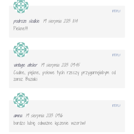
REPLY
podroze slodkie
19 sierpnia 2013 11:14
Piekne!!!
REPLY
vintage atelier
19 sierpnia 2013 09:45
Cudne, piękne, połowe tych rzeczy przygarnęłabym od
zaraz. Buziaki
REPLY
amna
19 sierpnia 2013 09:16
bardzo lubię odważne łączenie wzorów!