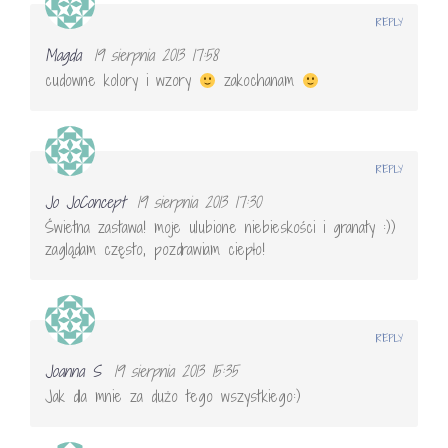
REPLY
Magda
19 sierpnia 2013 17:58
cudowne kolory i wzory
zakochanam
REPLY
Jo JoConcept
19 sierpnia 2013 17:30
Świetna zastawa! moje ulubione niebieskości i granaty :))
zaglądam często, pozdrawiam ciepło!
REPLY
Joanna S
19 sierpnia 2013 15:35
Jak dla mnie za dużo tego wszystkiego:)