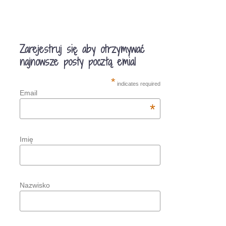
Zarejestruj się aby otrzymywać
najnowsze posty pocztą emial
*
indicates required
Email
*
Imię
Nazwisko