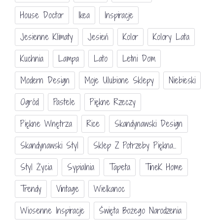
House Doctor
Ikea
Inspiracje
Jesienne Klimaty
Jesień
Kolor
Kolory Lata
Kuchnia
Lampa
Lato
Letni Dom
Modern Design
Moje Ulubione Sklepy
Niebieski
Ogród
Pastele
Piękne Rzeczy
Piękne Wnętrza
Rice
Skandynawski Design
Skandynawski Styl
Sklep Z Potrzeby Piękna...
Styl Życia
Sypialnia
Tapeta
TineK Home
Trendy
Vintage
Wielkanoc
Wiosenne Inspiracje
Święta Bożego Narodzenia