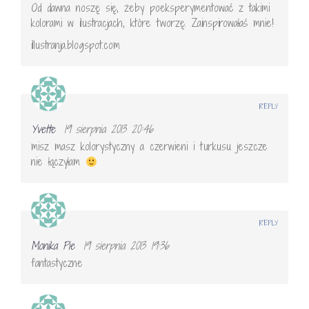
Od dawna noszę się, żeby poeksperymentować z takimi
kolorami w ilustracjach, które tworzę. Zainspirowałaś mnie!
illustranja.blogspot.com
REPLY
Yvette
19 sierpnia 2013 20:46
misz masz kolorystyczny a czerwieni i turkusu jeszcze
nie łączyłam
REPLY
Monika Pie
19 sierpnia 2013 19:36
fantastyczne