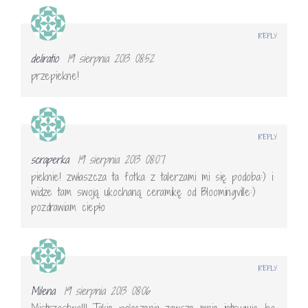
REPLY
deliratio
19 sierpnia 2013 08:52
przepiekne!
REPLY
scraperka
19 sierpnia 2013 08:07
pieknie! zwłaszcza ta fotka z talerzami mi się podoba:) i
widze tam swoją ukochaną ceramikę od Bloomingville:)
pozdrawiam ciepło
REPLY
Milena
19 sierpnia 2013 08:06