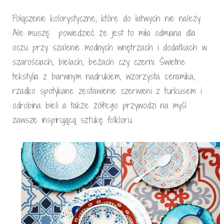
Połączenie kolorystyczne, które do łatwych nie należy.
Ale muszę powiedzieć że jest to miła odmiana dla
oczu przy szalenie modnych wnętrzach i dodatkach w
szarościach, bielach, beżach czy czerni. Świetne
tekstylia z barwnym nadrukiem, wzorzysta ceramika,
rzadko spotykane zestawienie czerwieni z turkusem i
odrobina bieli a także żółtego przywodzi na myśl
zawsze inspirującą sztukę folkloru.