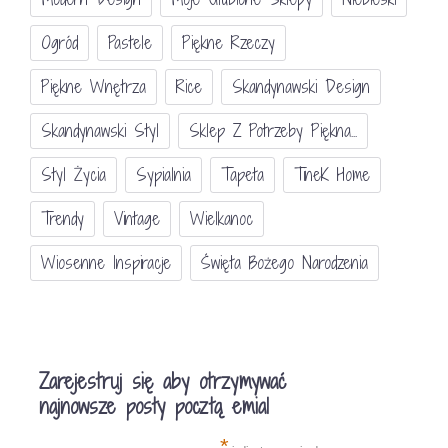
Ogród
Pastele
Piękne Rzeczy
Piękne Wnętrza
Rice
Skandynawski Design
Skandynawski Styl
Sklep Z Potrzeby Piękna...
Styl Życia
Sypialnia
Tapeta
TineK Home
Trendy
Vintage
Wielkanoc
Wiosenne Inspiracje
Święta Bożego Narodzenia
Zarejestruj się aby otrzymywać
najnowsze posty pocztą emial
*