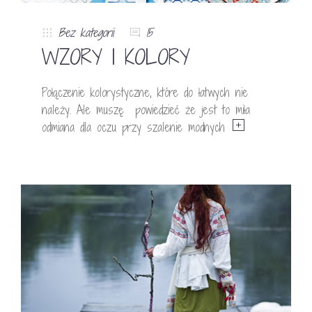
Bez kategorii
15
WZORY I KOLORY
Połączenie kolorystyczne, które do łatwych nie
należy. Ale muszę powiedzieć że jest to miła
odmiana dla oczu przy szalenie modnych