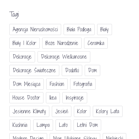
Tagi
Agencja Nieruchomości
Biała Podłoga
Biały
Biały I Kolor
Boże Narodzenie
Ceramika
Dekoracje
Dekoracje Wielkanocne
Dekoracje Świateczne
Dodatki
Dom
Dom Miesiąca
Fashion
Fotografia
House Doctor
Ikea
Inspiracje
Jesienne Klimaty
Jesień
Kolor
Kolory Lata
Kuchnia
Lampa
Lato
Letni Dom
Modern Design
Moje Ulubione Sklepy
Niebieski