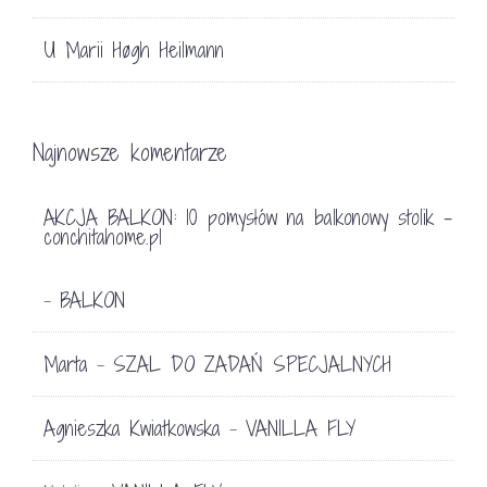
U Marii Høgh Heilmann
Najnowsze komentarze
AKCJA BALKON: 10 pomysłów na balkonowy stolik -
conchitahome.pl
BALKON
-
Marta
SZAL DO ZADAŃ SPECJALNYCH
-
Agnieszka Kwiatkowska
VANILLA FLY
-