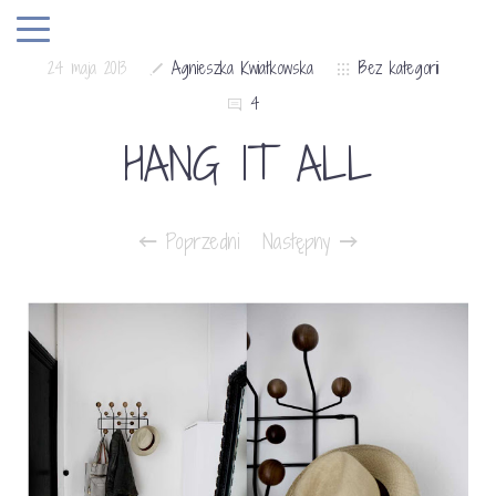
24 maja 2013
Agnieszka Kwiatkowska
Bez kategorii
4
HANG IT ALL
Poprzedni
Następny