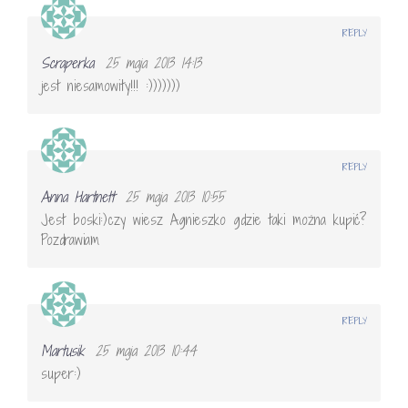
REPLY
Scraperka
25 maja 2013 14:13
jest niesamowity!!! :)))))))
REPLY
Anna Hartnett
25 maja 2013 10:55
Jest boski:)czy wiesz Agnieszko gdzie taki można kupić?
Pozdrawiam
REPLY
Martusik
25 maja 2013 10:44
super:)