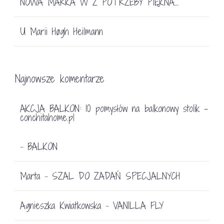
NOWA MARKA W Z POTRZEBY PIĘKNA…
U Marii Høgh Heilmann
Najnowsze komentarze
AKCJA BALKON: 10 pomysłów na balkonowy stolik -
conchitahome.pl
BALKON
-
Marta
SZAL DO ZADAŃ SPECJALNYCH
-
Agnieszka Kwiatkowska
VANILLA FLY
-