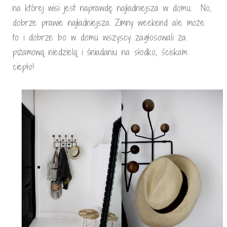
na której wisi jest naprawdę najładniejsza w domu. No,
dobrze prawie najładniejsza. Zimny weekend ale może
to i dobrze bo w domu wszyscy zagłosowali za
piżamową niedzielą i śniadaniu na słodko, ściskam
ciepło!