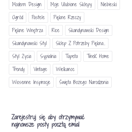
Modern Design
Moje Ulubione Sklepy
Niebieski
Ogród
Pastele
Piękne Rzeczy
Piękne Wnętrza
Rice
Skandynawski Design
Skandynawski Styl
Sklep Z Potrzeby Piękna...
Styl Życia
Sypialnia
Tapeta
TineK Home
Trendy
Vintage
Wielkanoc
Wiosenne Inspiracje
Święta Bożego Narodzenia
Zarejestruj się aby otrzymywać
najnowsze posty pocztą emial