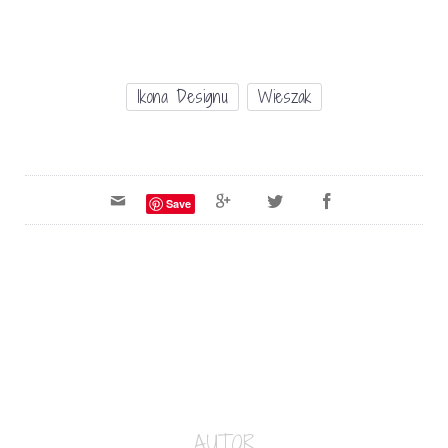
Ikona Designu
Wieszak
Save
AUTOR