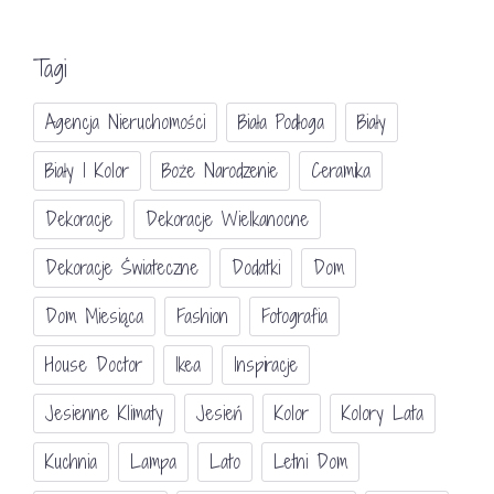
Tagi
Agencja Nieruchomości
Biała Podłoga
Biały
Biały I Kolor
Boże Narodzenie
Ceramika
Dekoracje
Dekoracje Wielkanocne
Dekoracje Świateczne
Dodatki
Dom
Dom Miesiąca
Fashion
Fotografia
House Doctor
Ikea
Inspiracje
Jesienne Klimaty
Jesień
Kolor
Kolory Lata
Kuchnia
Lampa
Lato
Letni Dom