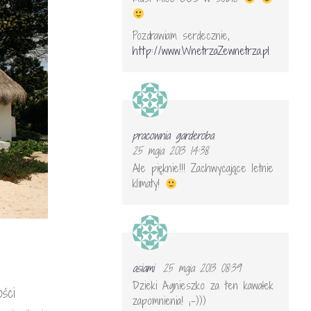
Pozdrawiam serdecznie,
http://www.WnetrzaZewnetrza.pl
pracownia garderoba
25 maja 2013 14:38
Ale pięknie!!! Zachwycające letnie
klimaty!
asiami
25 maja 2013 08:39
Dzieki Agnieszko za ten kawałek
ści
zapomnienia! ;-)))