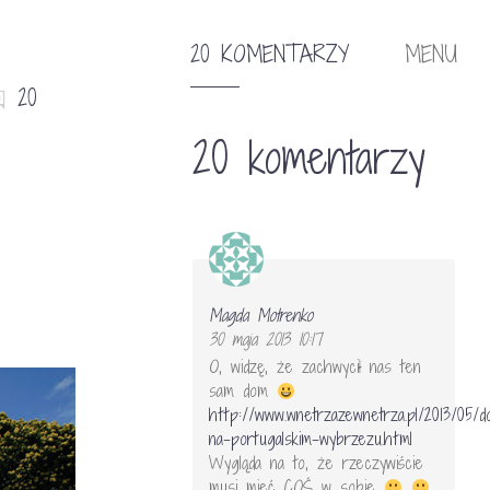
20 KOMENTARZY
MENU
20
20 komentarzy
Magda Motrenko
30 maja 2013 10:17
O, widzę, że zachwycił nas ten
sam dom
http://www.wnetrzazewnetrza.pl/2013/05/
na-portugalskim-wybrzezu.html
Wygląda na to, że rzeczywiście
musi mieć COŚ w sobie