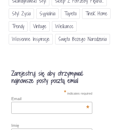
Skandynawski Styl
Sklep Z Potrzeby Piękna...
Styl Życia
Sypialnia
Tapeta
TineK Home
Trendy
Vintage
Wielkanoc
Wiosenne Inspiracje
Święta Bożego Narodzenia
Zarejestruj się aby otrzymywać
najnowsze posty pocztą emial
*
indicates required
Email
*
Imię