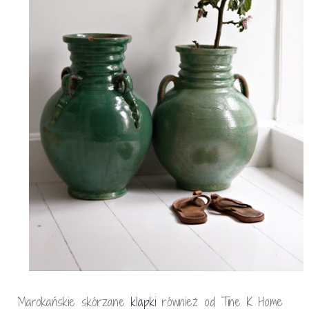
Marokańskie skórzane
klapki
również od Tine K Home