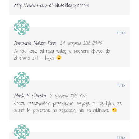
http://www.a-cup-of-ideas.blogspot.com
REPLY
Pracownia Małych Form
24 sierpnia 2012 09:40
Ja taki kosz od razu widzę w scenerii łąkowej do
zbierania ziół – bajka
REPLY
Marta F. Sitarska
12 sierpnia 2012 11:26
Kosze rzeczywiście przepiękne! Wydaje mi się tylko, że
akurat te pokazane na zdjęciach, nie są wiklinowe
REPLY