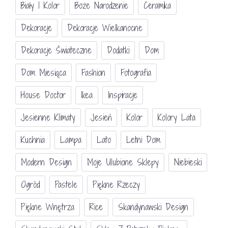
Biały I Kolor
Boże Narodzenie
Ceramika
Dekoracje
Dekoracje Wielkanocne
Dekoracje Świateczne
Dodatki
Dom
Dom Miesiąca
Fashion
Fotografia
House Doctor
Ikea
Inspiracje
Jesienne Klimaty
Jesień
Kolor
Kolory Lata
Kuchnia
Lampa
Lato
Letni Dom
Modern Design
Moje Ulubione Sklepy
Niebieski
Ogród
Pastele
Piękne Rzeczy
Piękne Wnętrza
Rice
Skandynawski Design