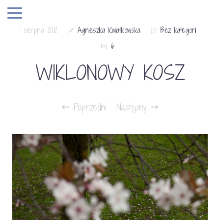
1 sierpnia 2012
Agnieszka Kwiatkowska
Bez kategorii
6
WIKLONOWY KOSZ
Poprzedni
Następny