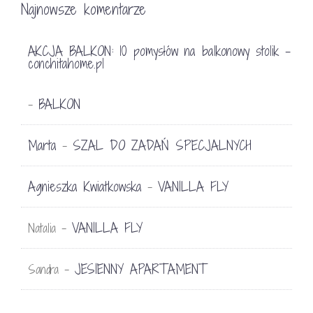
Najnowsze komentarze
AKCJA BALKON: 10 pomysłów na balkonowy stolik -
conchitahome.pl
BALKON
-
Marta
SZAL DO ZADAŃ SPECJALNYCH
-
Agnieszka Kwiatkowska
VANILLA FLY
-
VANILLA FLY
Natalia
-
JESIENNY APARTAMENT
Sandra
-