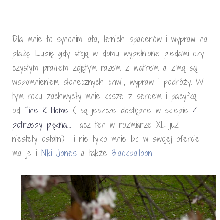
Dla mnie to synonim lata, letnich spacerów i wypraw na
plażę. Lubię gdy stoją w domu wypełnione pledami czy
czystym praniem zdjętym razem z wiatrem a zimą są
wspomnieniem słonecznych chwil, wypraw i podróży. W
tym roku zachwyciły mnie kosze z sercem i pacyfką
od
Tine K Home
( są jeszcze dostępne w sklepie
Z
potrzeby piękna…
acz ten w rozmiarze XL już
niestety ostatni) i nie tylko mnie bo w swojej ofercie
ma je i
Niki Jones
a także
Blackballoon
.