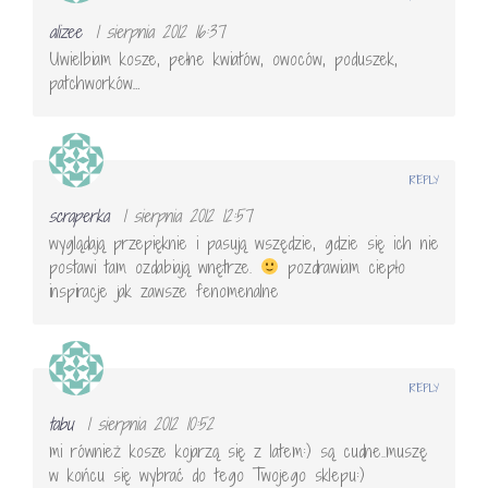
alizee
1 sierpnia 2012 16:37
Uwielbiam kosze, pełne kwiatów, owoców, poduszek,
patchworków…
REPLY
scraperka
1 sierpnia 2012 12:57
wyglądają przepięknie i pasują wszędzie, gdzie się ich nie
postawi tam ozdabiają wnętrze.
pozdrawiam ciepło
inspiracje jak zawsze fenomenalne
REPLY
tabu
1 sierpnia 2012 10:52
mi również kosze kojarzą się z latem:) są cudne..muszę
w końcu się wybrać do tego Twojego sklepu:)