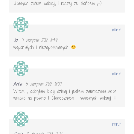
Udanych zatem wakacji, i raczej ze słońcem ;-).
REPLY
Jo
7 sierpnia 2012 11:44
wspaniałych i niezapomnianych
REPLY
Anka
5 sierpnia 2012 18:00
Witam , odkrylam blog dzisiaj i jestem zauroczona…bede
wracac na pewno ! Slonecznych , radosnych wakacji !!
REPLY