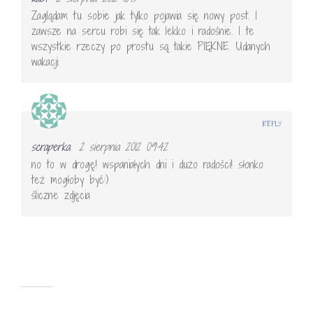
Zaglądam tu sobie jak tylko pojawia się nowy post. I
zawsze na sercu robi się tak lekko i radośnie. I te
wszystkie rzeczy po prostu są takie PIĘKNE. Udanych
wakacji.
REPLY
scraperka
2 sierpnia 2012 09:42
no to w drogę! wspaniałych dni i dużo radości! słonko
też mogłoby być:)
śliczne zdjęcia