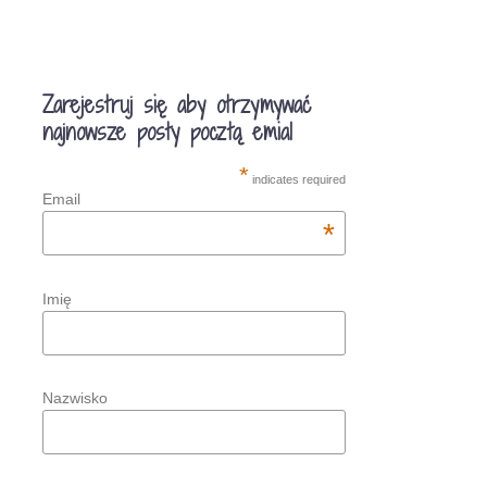
Zarejestruj się aby otrzymywać
najnowsze posty pocztą emial
*
indicates required
Email
*
Imię
Nazwisko