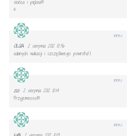
słońca i piękna!!!
a.
REPLY
OLQA
2 sierpnia 2012 10:36
udanych wakacji i szczęśliwego powrotu!:)
REPLY
zizi
2 sierpnia 2012 10:14
Przyjemnosci!!!
REPLY
kaBi
2 sierpnia 2012 10:13