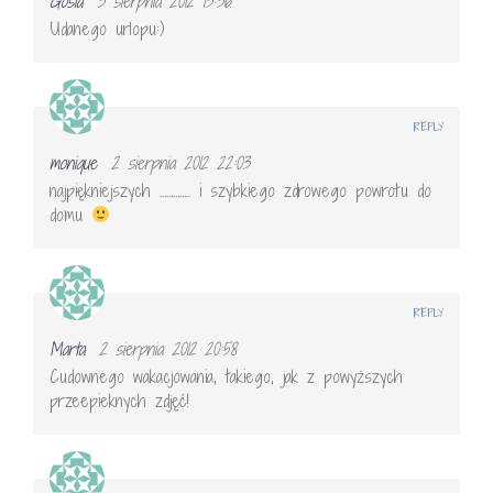
Gosia
3 sierpnia 2012 13:36
Udanego urlopu:)
REPLY
monique
2 sierpnia 2012 22:03
najpiękniejszych ………….. i szybkiego zdrowego powrotu do
domu
REPLY
Marta
2 sierpnia 2012 20:58
Cudownego wakacjowania, takiego, jak z powyższych
przeepieknych zdjęć!