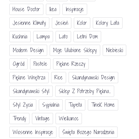
House Doctor
Ikea
Inspiracje
Jesienne Klimaty
Jesień
Kolor
Kolory Lata
Kuchnia
Lampa
Lato
Letni Dom
Modern Design
Moje Ulubione Sklepy
Niebieski
Ogród
Pastele
Piękne Rzeczy
Piękne Wnętrza
Rice
Skandynawski Design
Skandynawski Styl
Sklep Z Potrzeby Piękna...
Styl Życia
Sypialnia
Tapeta
TineK Home
Trendy
Vintage
Wielkanoc
Wiosenne Inspiracje
Święta Bożego Narodzenia