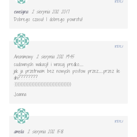
REPLY
ewelajna
2 sierpnia 2012 20:17
Dobrego czasu! I dobrego powrotu!
REPLY
Anonimowy
2 sierpnia 2012 19:45
cudownych wakacji! i wracaj predko…….
jak ja przetrwam bez nowych postow przez……..przez ile
dni????????
:)))))))))))))))))))))))))))))))))))))
Joanna
REPLY
amelia
2 sierpnia 2012 15:18