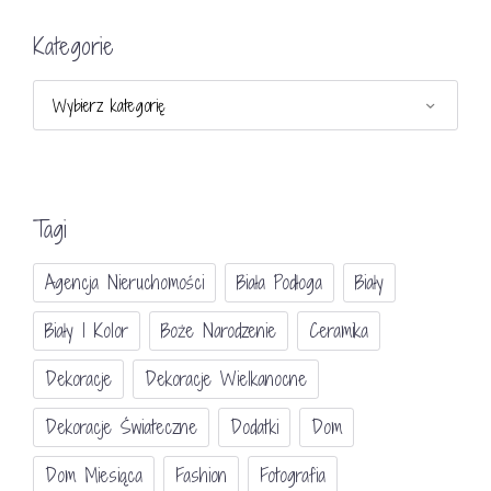
Kategorie
Kategorie
Tagi
Agencja Nieruchomości
Biała Podłoga
Biały
Biały I Kolor
Boże Narodzenie
Ceramika
Dekoracje
Dekoracje Wielkanocne
Dekoracje Świateczne
Dodatki
Dom
Dom Miesiąca
Fashion
Fotografia