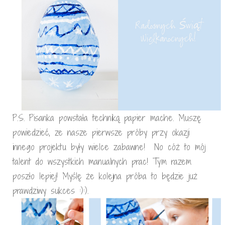
P.S. Pisanka powstała techniką papier mache. Muszę
powiedzieć, ze nasze pierwsze próby przy okazji
innego projektu były wielce zabawne! No cóż to mój
talent do wszystkich manualnych prac! Tym razem
poszło lepiej! Myślę że kolejna próba to będzie już
prawdziwy sukces :):).