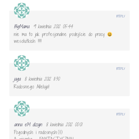
REPLY
BigMama
9 kwietnia 2012 05:44
nie ma to jak profesjonalne podejście do pracy
wesolutkich !!!!
REPLY
jaga
8 kwietnia 2012 11:30
Radosnego Alleluja!
REPLY
anna eM dizajn
8 kwietnia 2012 00:01
Pogodnych i radosnych:)))