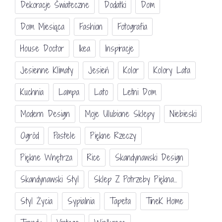
Dekoracje Świateczne
Dodatki
Dom
Dom Miesiąca
Fashion
Fotografia
House Doctor
Ikea
Inspiracje
Jesienne Klimaty
Jesień
Kolor
Kolory Lata
Kuchnia
Lampa
Lato
Letni Dom
Modern Design
Moje Ulubione Sklepy
Niebieski
Ogród
Pastele
Piękne Rzeczy
Piękne Wnętrza
Rice
Skandynawski Design
Skandynawski Styl
Sklep Z Potrzeby Piękna...
Styl Życia
Sypialnia
Tapeta
TineK Home