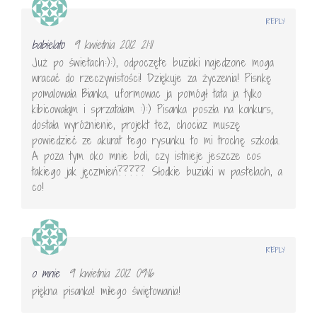
REPLY
babielato
9 kwietnia 2012 21:11
Już po świetach:):), odpoczęte buziaki najedzone moga
wracać do rzeczywistości! Dziękuje za życzenia! Pisnkę
pomalowała Bianka, uformowac ja pomógł tata ja tylko
kibicowałąm i sprzatałam :):) Pisanka poszła na konkurs,
dostała wyróżnienie, projekt też, chociaz muszę
powiedzieć ze akurat tego rysunku to mi trochę szkoda.
A poza tym oko mnie boli, czy istnieje jeszcze cos
takiego jak jęczmień????? Słodkie buziaki w pastelach, a
co!
REPLY
o mnie
9 kwietnia 2012 09:16
piękna pisanka! miłego świętowania!