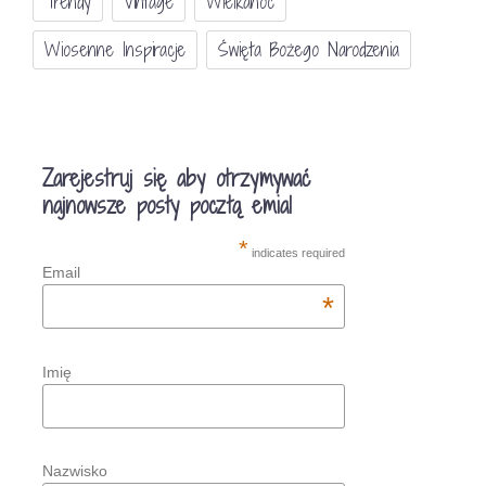
Trendy
Vintage
Wielkanoc
Wiosenne Inspiracje
Święta Bożego Narodzenia
Zarejestruj się aby otrzymywać
najnowsze posty pocztą emial
*
indicates required
Email
*
Imię
Nazwisko