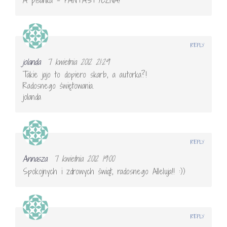
A pisanka – FANTASTYCZNA!
REPLY
jolanda
7 kwietnia 2012 21:29
Takie jajo to dopiero skarb, a autorka?!
Radosnego świętowania.
jolanda
REPLY
Annasza
7 kwietnia 2012 19:00
Spokojnych i zdrowych świąt, radosnego Alleluja!! :))
REPLY