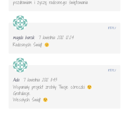
pozdrawiam i życzę radosnego świętowania
REPLY
magda barcik
7 kwietnia 2012 12:24
Radosnych Świąt
REPLY
Ada
7 kwietnia 2012 11:43
Wspaniały projekt zrobiły Twoje córeczki
Gratulacje.
Wesołych Świąt