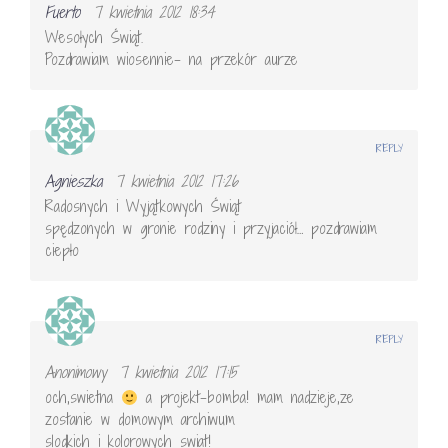
Fuerto
7 kwietnia 2012 18:34
Wesołych Świąt.
Pozdrawiam wiosennie- na przekór aurze
REPLY
Agnieszka
7 kwietnia 2012 17:26
Radosnych i Wyjątkowych Świąt
spędzonych w gronie rodziny i przyjaciół… pozdrawiam
ciepło
REPLY
Anonimowy
7 kwietnia 2012 17:15
och,swietna
a projekt-bomba! mam nadzieje,ze
zostanie w domowym archiwum
slodkich i kolorowych swiat!