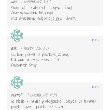
Jowi
7 kwietnia 2012 15:27
Radosnych , rodzinnych i ciepłych Świąt
Zmartwychwstania Pańskiego,
oraz smacznego święconego jajka . Jowita.
REPLY
aulik
7 kwietnia 2012 15:21
Kapitalny pomysł na pisankową zabawę!
Podziwiam precyzje projektu :)))
Cudownych Świąt!
REPLY
MartaeM
7 kwietnia 2012 14:29
no nieźle – bardzo profesjonalne podejście do tematu:)
projekt super i pisanka też super!