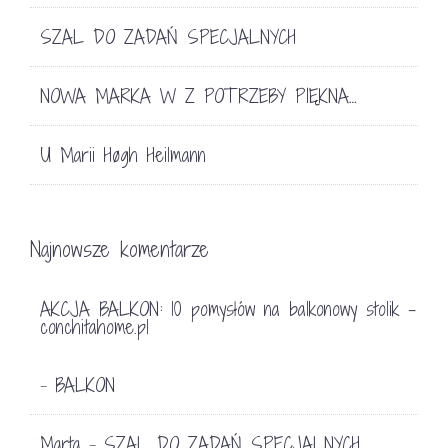
SZAL DO ZADAŃ SPECJALNYCH
NOWA MARKA W Z POTRZEBY PIĘKNA…
U Marii Høgh Heilmann
Najnowsze komentarze
AKCJA BALKON: 10 pomysłów na balkonowy stolik -
conchitahome.pl
BALKON
-
Marta
SZAL DO ZADAŃ SPECJALNYCH
-