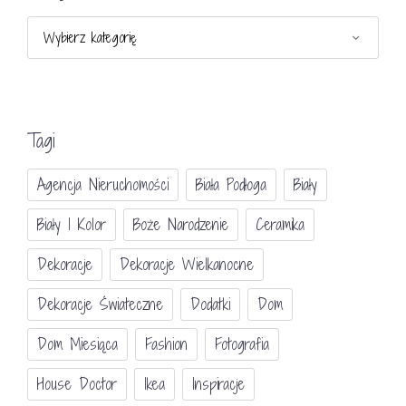
Kategorie
Tagi
Agencja Nieruchomości
Biała Podłoga
Biały
Biały I Kolor
Boże Narodzenie
Ceramika
Dekoracje
Dekoracje Wielkanocne
Dekoracje Świateczne
Dodatki
Dom
Dom Miesiąca
Fashion
Fotografia
House Doctor
Ikea
Inspiracje