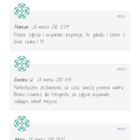
REPLY
Mamsan
28 marca 2010 12:09
Piekne zdjecia i wspaniale inspiracje, te galazki i zielen z
biela cudna…! M
REPLY
Ewelina U.
28 marca 2010 11:58
Fantastyczne zestawienie, aż czuć świeży powiew wiatru..
Brawo również dla fotografa, za zdjęcia wspaniale
oddające klimat miejsca…
REPLY
Atena
28 marca 2010 08:32