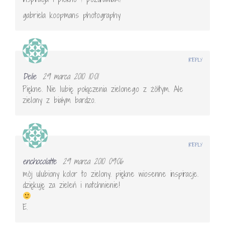
gabriela koopmans photography
REPLY
Delie
29 marca 2010 10:01
Piękne. Nie lubię połączenia zielonego z żółtym. Ale
zielony z białym bardzo.
REPLY
enchocolatte
29 marca 2010 09:06
mój ulubiony kolor to zielony. piękne wiosenne inspiracje.
dziękuję za zieleń i natchnienie!
E.