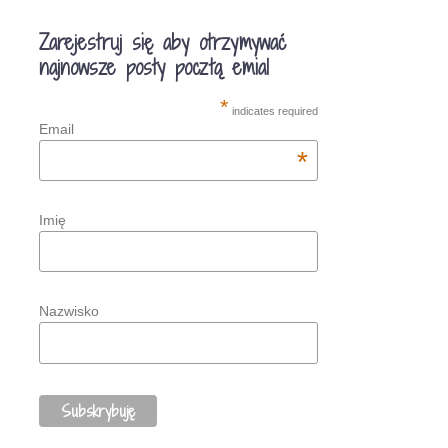
Zarejestruj się aby otrzymywać
najnowsze posty pocztą emial
*
indicates required
Email
*
Imię
Nazwisko