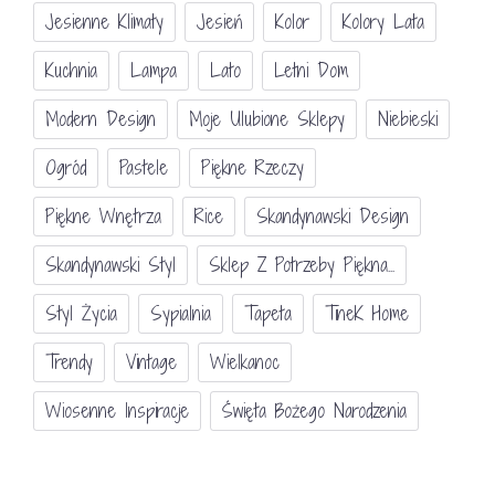
Jesienne Klimaty
Jesień
Kolor
Kolory Lata
Kuchnia
Lampa
Lato
Letni Dom
Modern Design
Moje Ulubione Sklepy
Niebieski
Ogród
Pastele
Piękne Rzeczy
Piękne Wnętrza
Rice
Skandynawski Design
Skandynawski Styl
Sklep Z Potrzeby Piękna...
Styl Życia
Sypialnia
Tapeta
TineK Home
Trendy
Vintage
Wielkanoc
Wiosenne Inspiracje
Święta Bożego Narodzenia