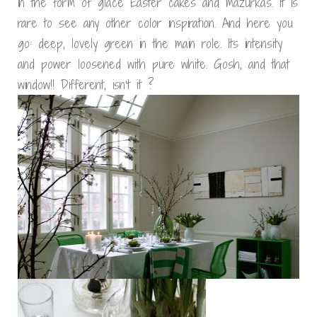
in the form of glace Easter cakes and mazurkas. It is
rare to see any other color inspiration. And here you
go: deep, lovely green in the main role. Its intensity
and power loosened with pure white. Gosh, and that
window!! Different, isn’t it ?