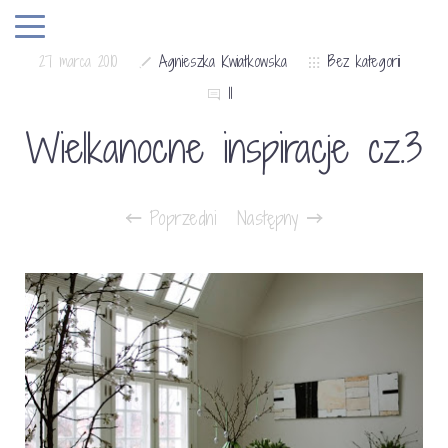
27 marca 2010
Agnieszka Kwiatkowska
Bez kategorii
11
Wielkanocne inspiracje cz.3
Poprzedni
Następny