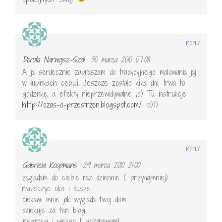
REPLY
Dorota Narwojsz-Szal
30 marca 2010 07:08
A ja serdecznie zapraszam do tradycyjnego malowania jaj
w łupinkach cebuli. Jeszcze zostało kilka dni, trwa to
godzinkę, a efekty nieprzewidywalne ;o) Tu instrukcje
http://czas-o-przestrzen.blogspot.com/
:o)))
REPLY
Gabriela Koopmans
29 marca 2010 21:00
zagladam do ciebie raz dziennie ( przynajmniej)
nacieszyc oko i dusze…
ciekawi mnie jak wyglada twoj dom…
dziekuje za ten blog
inspiracja i piekno ! pozdrawiam!