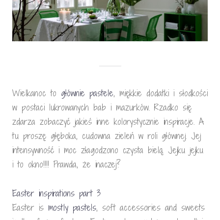
Wielkanoc to
głównie pastele
, miękkie dodatki i słodkości
w postaci lukrowanych bab i mazurków. Rzadko się
zdarza zobaczyć jakieś inne kolorystycznie inspiracje. A
tu proszę głęboka, cudowna zieleń w roli głównej. Jej
intensywność i moc złagodzono czysta bielą. Jejku jejku
i to okno!!!! Prawda, że inaczej?
Easter inspirations part 3
Easter is
mostly pastels
, soft accessories and sweets