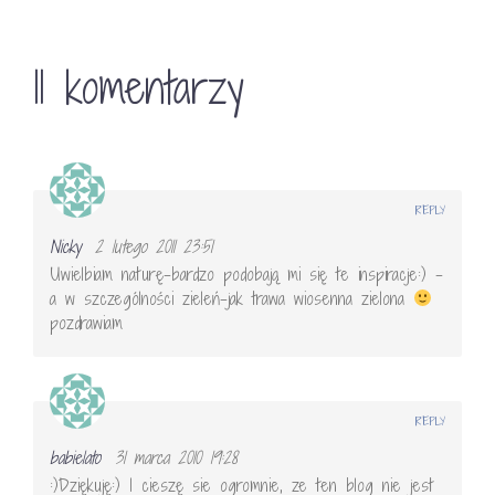
11 komentarzy
REPLY
Nicky
2 lutego 2011 23:51
Uwielbiam naturę-bardzo podobają mi się te inspiracje:) –
a w szczególności zieleń-jak trawa wiosenna zielona
pozdrawiam
REPLY
babielato
31 marca 2010 19:28
:)Dziękuję:) I cieszę sie ogromnie, ze ten blog nie jest