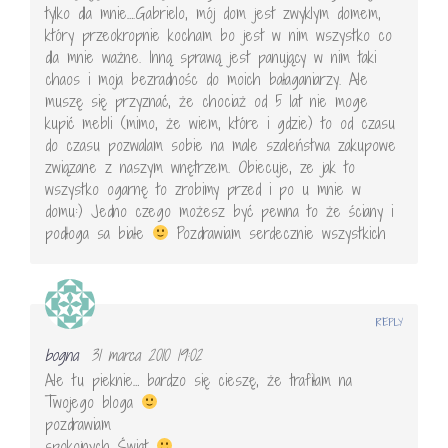
tylko dla mnie….Gabrielo, mój dom jest zwyklym domem,
który przeokropnie kocham bo jest w nim wszystko co
dla mnie ważne. Inną sprawą jest panujący w nim taki
chaos i moja bezradnośc do moich bałaganiarzy. Ale
muszę się przyznać, że chociaż od 5 lat nie moge
kupić mebli (mimo, że wiem, które i gdzie) to od czasu
do czasu pozwalam sobie na male szaleństwa zakupowe
związane z naszym wnętrzem. Obiecuje, ze jak to
wszystko ogarnę to zrobimy przed i po u mnie w
domu:) Jedno czego możesz być pewna to że ściany i
podłoga sa białe
Pozdrawiam serdecznie wszystkich
REPLY
bogna
31 marca 2010 19:02
Ale tu pieknie… bardzo się cieszę, że trafiłam na
Twojego bloga
pozdrawiam
spokojnych Świąt