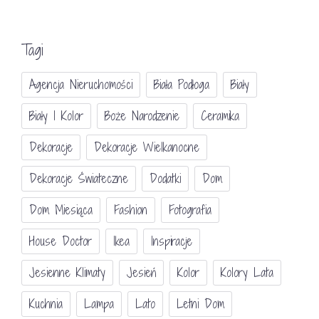
Tagi
Agencja Nieruchomości
Biała Podłoga
Biały
Biały I Kolor
Boże Narodzenie
Ceramika
Dekoracje
Dekoracje Wielkanocne
Dekoracje Świateczne
Dodatki
Dom
Dom Miesiąca
Fashion
Fotografia
House Doctor
Ikea
Inspiracje
Jesienne Klimaty
Jesień
Kolor
Kolory Lata
Kuchnia
Lampa
Lato
Letni Dom