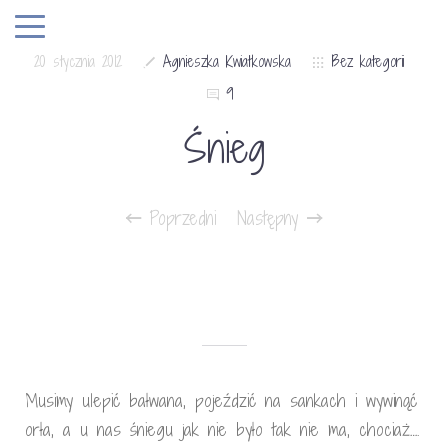
20 stycznia 2012
Agnieszka Kwiatkowska
Bez kategorii
9
Śnieg
Poprzedni
Następny
Musimy ulepić bałwana, pojeździć na sankach i wywinąć
orła, a u nas śniegu jak nie było tak nie ma, chociaż….