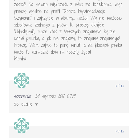
zostać! Na pewno większość z Was ma facebooka, więc
proszę wjedzie na profil "Dorota Psypilneadpocje
Szymanik" i zajrzyjcie w albumy… Jeżeli Wy nie możecie
adoptować żadnego z psów, to proszę kliknijcie
"Udostępnij", może ktoś z Waszych znajomych będzie
chciał psiurka, a jak nie znajomy, to znajomy znajomego!
Proszę, Wam zajmie to parę minut, a dla jakiegoś psiaka
może to oznaczać dom na resztę życia!
Monika
REPLY
scraperka
24 stycznia 2012 07:19
ale cudnie ♥
REPLY