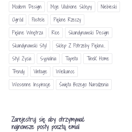
Modern Design
Moje Ulubione Sklepy
Niebieski
Ogród
Pastele
Piękne Rzeczy
Piękne Wnętrza
Rice
Skandynawski Design
Skandynawski Styl
Sklep Z Potrzeby Piękna...
Styl Życia
Sypialnia
Tapeta
TineK Home
Trendy
Vintage
Wielkanoc
Wiosenne Inspiracje
Święta Bożego Narodzenia
Zarejestruj się aby otrzymywać
najnowsze posty pocztą emial