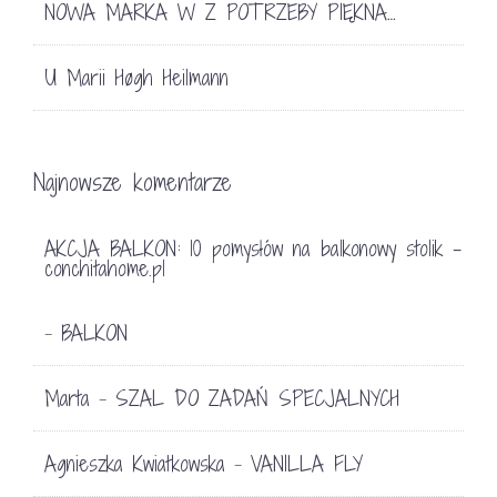
NOWA MARKA W Z POTRZEBY PIĘKNA…
U Marii Høgh Heilmann
Najnowsze komentarze
AKCJA BALKON: 10 pomysłów na balkonowy stolik -
conchitahome.pl
BALKON
-
Marta
SZAL DO ZADAŃ SPECJALNYCH
-
Agnieszka Kwiatkowska
VANILLA FLY
-