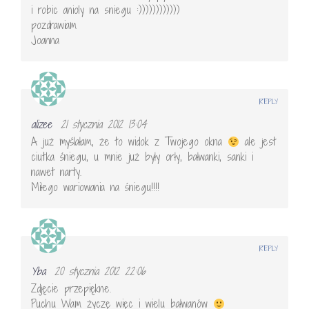
i robic anioly na sniegu :))))))))))))
pozdrawiam
Joanna
REPLY
alizee
21 stycznia 2012 13:04
A już myślałam, że to widok z Twojego okna
ale jest
ciutka śniegu, u mnie już były orły, bałwanki, sanki i
nawet narty.
Miłego wariowania na śniegu!!!!
REPLY
Yba
20 stycznia 2012 22:06
Zdjęcie przepiękne.
Puchu Wam życzę więc i wielu bałwanów