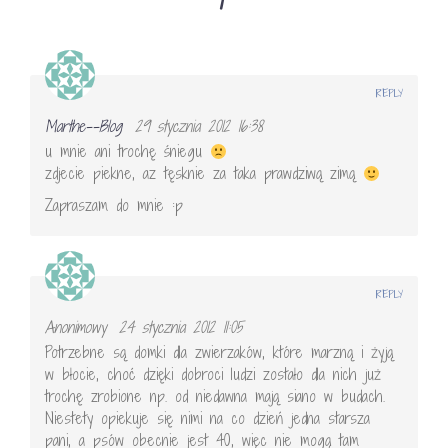
REPLY
Marthe--Blog
29 stycznia 2012 16:38
u mnie ani trochę śniegu
zdjecie piekne, az tęsknie za taka prawdziwą zimą
Zapraszam do mnie :p
REPLY
Anonimowy
24 stycznia 2012 11:05
Potrzebne są domki dla zwierzaków, które marzną i żyją
w błocie, choć dzięki dobroci ludzi zostało dla nich już
trochę zrobione np. od niedawna mają siano w budach.
Niestety opiekuje się nimi na co dzień jedna starsza
pani, a psów obecnie jest 40, więc nie mogą tam