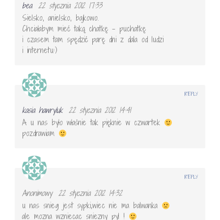
bea
22 stycznia 2012 17:33
Sielsko, anielsko, bajkowo.
Chciałabym mieć taką chatkę – puchatkę
i czasem tam spędzić parę dni z dala od ludzi
i internetu:)
REPLY
kasia hawryluk
22 stycznia 2012 14:41
A u nas było właśnie tak pięknie w czwartek
pozdrawiam
REPLY
Anonimowy
22 stycznia 2012 14:32
u nas snieg jest sypki,wiec nie ma balwanka
ale mozna wzniecac sniezny pyl !