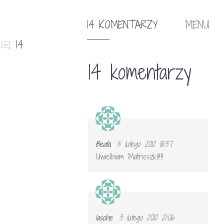
14 KOMENTARZY
MENU
14
14 komentarzy
Beata
5 lutego 2012 18:37
Uwielbiam Matrioszki!!!!
lasche
3 lutego 2012 21:06