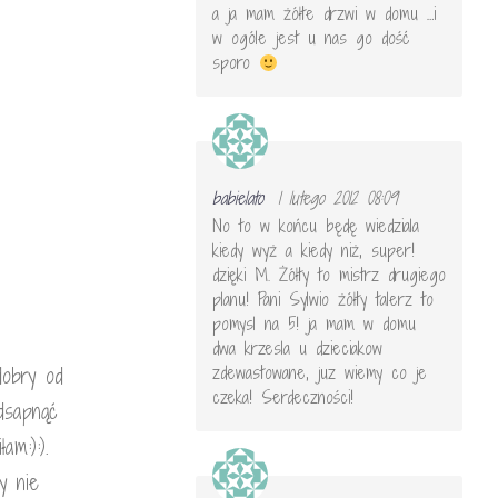
a ja mam żółte drzwi w domu …i
w ogóle jest u nas go dość
sporo
babielato
1 lutego 2012 08:09
No to w końcu będę wiedziala
kiedy wyż a kiedy niż, super!
dzięki M. Żółty to mistrz drugiego
planu! Pani Sylwio żółty talerz to
pomysl na 5! ja mam w domu
dwa krzesla u dzieciakow
zdewastowane, juz wiemy co je
dobry od
czeka! Serdeczności!
dsapnąć
am:):).
y nie