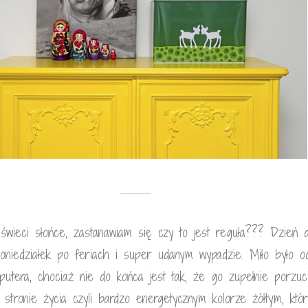
 świeci słońce, zastanawiam się czy to jest reguła??? Dzień 
niedziałek po feriach i super udanym wypadzie. Miło było o
putera, chociaż nie do końca jest tak, że go zupełnie porzucił
 stronie życia czyli bardzo energetycznym kolorze żółtym, któr