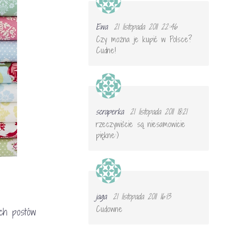
Ewa
21 listopada 2011 22:46
Czy można je kupić w Polsce?
Cudne!
scraperka
21 listopada 2011 18:21
rzeczywiście są niesamowicie
piękne:)
jaga
21 listopada 2011 16:13
Cudowne
ych postów