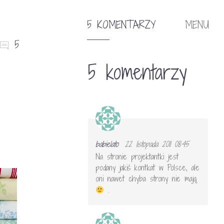
5 KOMENTARZY
MENU
5
5 komentarzy
babielato
22 listopada 2011 08:45
Na stronie projektantki jest
podany jakiś kontkat w Polsce, ale
oni nawet chyba strony nie mają
.