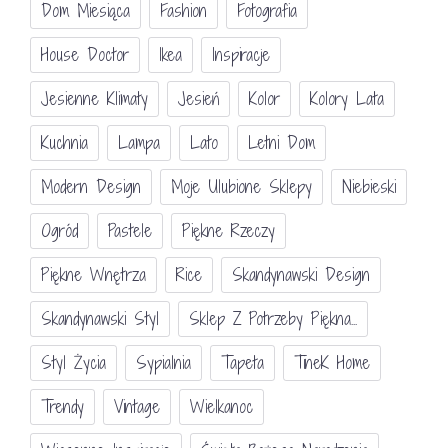
Dom Miesiąca
Fashion
Fotografia
House Doctor
Ikea
Inspiracje
Jesienne Klimaty
Jesień
Kolor
Kolory Lata
Kuchnia
Lampa
Lato
Letni Dom
Modern Design
Moje Ulubione Sklepy
Niebieski
Ogród
Pastele
Piękne Rzeczy
Piękne Wnętrza
Rice
Skandynawski Design
Skandynawski Styl
Sklep Z Potrzeby Piękna...
Styl Życia
Sypialnia
Tapeta
TineK Home
Trendy
Vintage
Wielkanoc