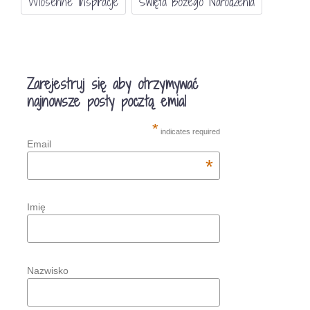
Wiosenne Inspiracje
Święta Bożego Narodzenia
Zarejestruj się aby otrzymywać
najnowsze posty pocztą emial
*
indicates required
Email
*
Imię
Nazwisko