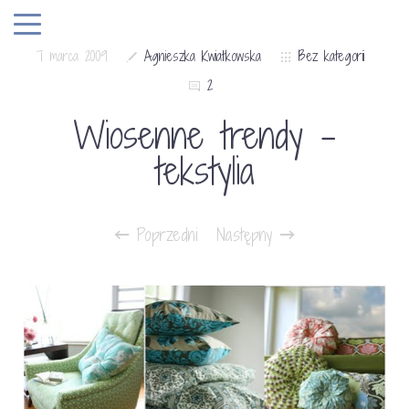
7 marca 2009
Agnieszka Kwiatkowska
Bez kategorii
2
Wiosenne trendy –
tekstylia
Poprzedni
Następny