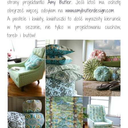
strony projektantki
Amy Butler.
Jeśli ktoś ma ochotę
obejrzeć więcej, odsyłam na
www.amybutlerdesign.com
A pastele i kwiaty, kwiatuszki to dość wyrazisty kierunek
w tym sezonie, nie tylko w projektowaniu ciuchów,
toreb i butów!