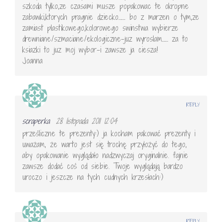
szkoda tylko,ze czasami musze popakowac te okropne
zabawki,ktorych pragnie dziecko……. bo z marzen o tym,ze
zamiast plastikowego,kolorowego swinstwa wybierze
drewniane/szmaciane/ekologiczne-juz wyroslam…… za to
ksiazki to juz moj wybor-i zawsze ja ciesza!
Joanna
REPLY
scraperka
28 listopada 2011 12:04
prześliczne te prezenty:) ja kocham pakować prezenty i
uważam, że warto jest się trochę przyłożyć do tego,
aby opakowanie wyglądało nadzwyczaj oryginalnie. fajnie
zawsze dodać coś od siebie. Twoje wyglądają bardzo
uroczo i jeszcze na tych cudnych krzesłach:)
REPLY