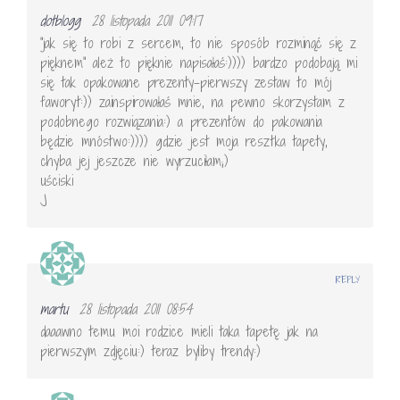
dotblogg
28 listopada 2011 09:17
"jak się to robi z sercem, to nie sposób rozminąć się z
pięknem" ależ to pięknie napisałaś:)))) bardzo podobają mi
się tak opakowane prezenty-pierwszy zestaw to mój
faworyt:)) zainspirowałaś mnie, na pewno skorzystam z
podobnego rozwiązania:) a prezentów do pakowania
będzie mnóstwo:)))) gdzie jest moja resztka tapety,
chyba jej jeszcze nie wyrzuciłam;)
uściski
J
REPLY
martu
28 listopada 2011 08:54
daaawno temu moi rodzice mieli taka tapetę jak na
pierwszym zdjęciu:) teraz byliby trendy:)