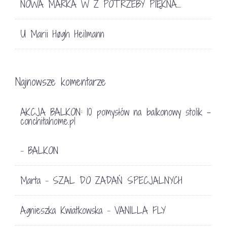
NOWA MARKA W Z POTRZEBY PIĘKNA…
U Marii Høgh Heilmann
Najnowsze komentarze
AKCJA BALKON: 10 pomysłów na balkonowy stolik -
conchitahome.pl
BALKON
-
Marta
SZAL DO ZADAŃ SPECJALNYCH
-
Agnieszka Kwiatkowska
VANILLA FLY
-