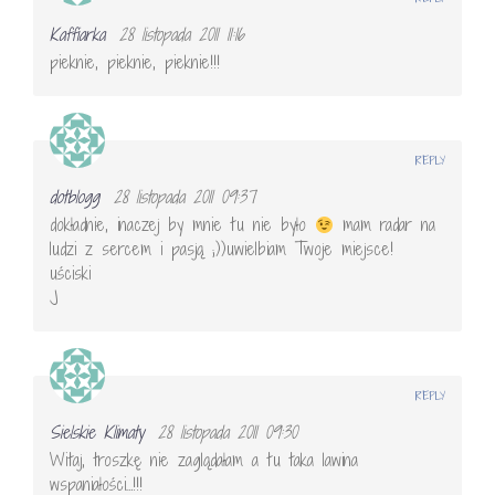
Kaffiarka
28 listopada 2011 11:16
pieknie, pieknie, pieknie!!!
REPLY
dotblogg
28 listopada 2011 09:37
dokładnie, inaczej by mnie tu nie było
mam radar na
ludzi z sercem i pasją ;))uwielbiam Twoje miejsce!
uściski
J
REPLY
Sielskie Klimaty
28 listopada 2011 09:30
Witaj, troszkę nie zaglądałam a tu taka lawina
wspaniałości…!!!