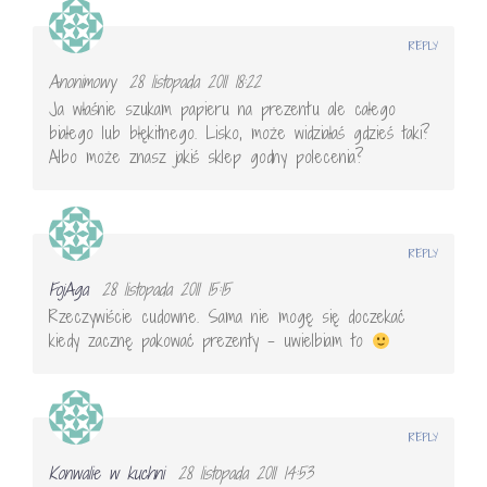
REPLY
Anonimowy
28 listopada 2011 18:22
Ja właśnie szukam papieru na prezentu ale całego
białego lub błękitnego. Lisko, może widziałaś gdzieś taki?
Albo może znasz jakiś sklep godny polecenia?
REPLY
FojAga
28 listopada 2011 15:15
Rzeczywiście cudowne. Sama nie mogę się doczekać
kiedy zacznę pakować prezenty – uwielbiam to
REPLY
Konwalie w kuchni
28 listopada 2011 14:53