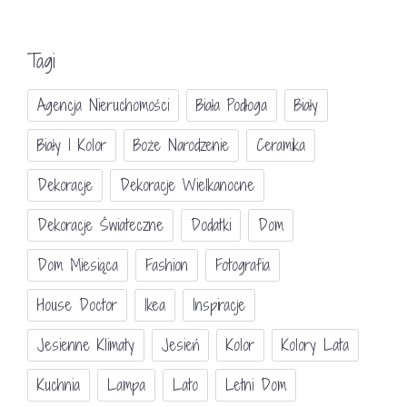
Tagi
Agencja Nieruchomości
Biała Podłoga
Biały
Biały I Kolor
Boże Narodzenie
Ceramika
Dekoracje
Dekoracje Wielkanocne
Dekoracje Świateczne
Dodatki
Dom
Dom Miesiąca
Fashion
Fotografia
House Doctor
Ikea
Inspiracje
Jesienne Klimaty
Jesień
Kolor
Kolory Lata
Kuchnia
Lampa
Lato
Letni Dom