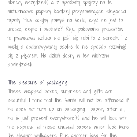
obecny wszędzie:):) a z aprobatą spojrzy na te
nietuzinkowe papiery bardziej przypominające elegancki
tapety. Plus kolejny pomysł na ścinki, czyż nie jest to
urocze, ciepłe i osobiste? Raju, pakowanie prezentów
to prawdziwa sztuka ale jeśli się robi to z sercem i z
myślą o obdarowywanej osobie to nie sposób rozminąć
się z pięknem. Na dzień dobry w ten wietrzny
poniedziałek.
The pleasure of packaging
These wrapped boxes, surprises and gifts are
beautiful. I think that the Santa will not be offended if
he does not turn up on packaging paper, after all,
he is just present everywhere:):) and he will look with
the approval at those unusual papers which look more
like elegant wallpapers. Plus another idea for the