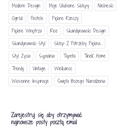
Modern Design
Moje Ulubione Sklepy
Niebieski
Ogród
Pastele
Piękne Rzeczy
Piękne Wnętrza
Rice
Skandynawski Design
Skandynawski Styl
Sklep Z Potrzeby Piękna...
Styl Życia
Sypialnia
Tapeta
TineK Home
Trendy
Vintage
Wielkanoc
Wiosenne Inspiracje
Święta Bożego Narodzenia
Zarejestruj się aby otrzymywać
najnowsze posty pocztą emial