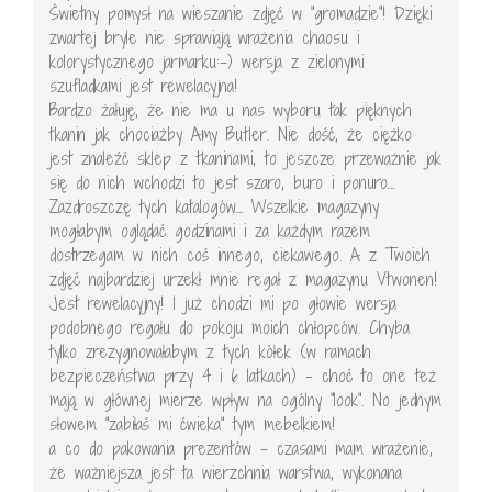
Świetny pomysł na wieszanie zdjęć w "gromadzie"! Dzięki
zwartej bryle nie sprawiają wrażenia chaosu i
kolorystycznego jarmarku:-) wersja z zielonymi
szufladkami jest rewelacyjna!
Bardzo żałuję, że nie ma u nas wyboru tak pięknych
tkanin jak chociażby Amy Butler. Nie dość, że ciężko
jest znaleźć sklep z tkaninami, to jeszcze przeważnie jak
się do nich wchodzi to jest szaro, buro i ponuro…
Zazdroszczę tych katalogów… Wszelkie magazyny
mogłabym oglądać godzinami i za każdym razem
dostrzegam w nich coś innego, ciekawego. A z Twoich
zdjęć najbardziej urzekł mnie regał z magazynu Vtwonen!
Jest rewelacyjny! I już chodzi mi po głowie wersja
podobnego regału do pokoju moich chłopców. Chyba
tylko zrezygnowałabym z tych kółek (w ramach
bezpieczeństwa przy 4 i 6 latkach) – choć to one też
mają w głównej mierze wpływ na ogólny "look". No jednym
słowem "zabiłaś mi ćwieka" tym mebelkiem!
a co do pakowania prezentów – czasami mam wrażenie,
że ważniejsza jest ta wierzchnia warstwa, wykonana