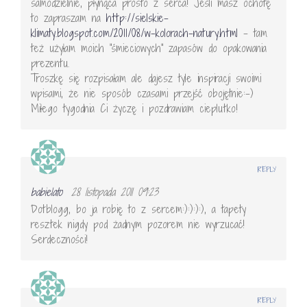
samodzielnie, płynąca prosto z serca! Jeśli masz ochotę
to zapraszam na
http://sielskie-
klimaty.blogspot.com/2011/08/w-kolorach-natury.html
– tam
też użyłam moich "śmieciowych" zapasów do opakowania
prezentu.
Troszkę się rozpisałam ale dajesz tyle inspiracji swoimi
wpisami, że nie sposób czasami przejść obojętnie:-)
Miłego tygodnia Ci życzę i pozdrawiam cieplutko!
REPLY
babielato
28 listopada 2011 09:23
Dotblogg, bo ja robię to z sercem:):):):), a tapety
resztek nigdy pod żadnym pozorem nie wyrzucać!
Serdeczności!
REPLY