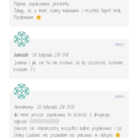
Pięknie zapakowane prezenty.
Żałuję, że u mnie ściany malowane i resztek tapet brak.
Pozdrawiam
REPLY
babielato
28 listopada 2011 13:18
Joanna i jak cie tu nie kochac za tą szczerość, kocham,
kocham :):).
REPLY
Anonimowy
28 listopada 2011 13:00
dla mnie prosze zapakowac to krzeslo z drugiego
zdjecia! :)))))))))))))))))))
zawsze sie staram,zeby wszystko ladnie popakowac i za
Chiny Ludowe nie pozwalam nic pakowac w sklepie