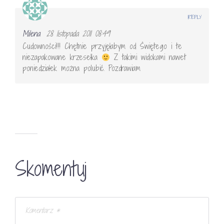
REPLY
Milena
28 listopada 2011 08:49
Cudowności!!! Chętnie przyjęłabym od Świętego i te
niezapakowane krzesełka
Z takimi widokami nawet
poniedziałek można polubić. Pozdrawiam
Skomentuj