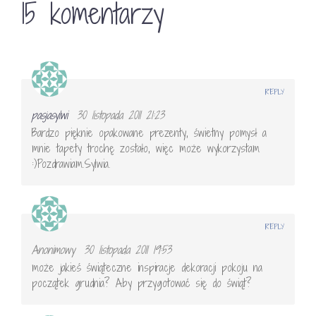
15 komentarzy
REPLY
pasjasylwi
30 listopada 2011 21:23
Bardzo pięknie opakowane prezenty, świetny pomysł a
mnie tapety trochę zostało, więc może wykorzystam
:)Pozdrawiam.Sylwia.
REPLY
Anonimowy
30 listopada 2011 19:53
może jakieś świąteczne inspiracje dekoracji pokoju na
początek grudnia? Aby przygotować się do świąt?