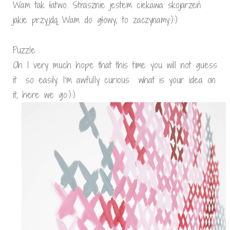
Wam tak łatwo. Strasznie jestem ciekawa skojarzeń
jakie przyjdą Wam do głowy, to zaczynamy:):)
Puzzle
Oh I very much hope that this time you will not guess
it so easily. I’m awfully curious what is your idea on
it, here we go:):)