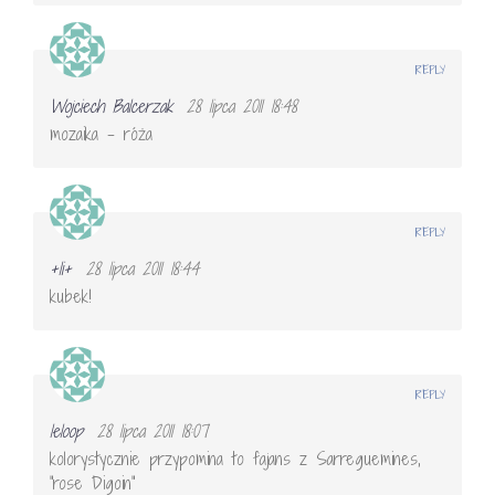
REPLY
Wojciech Balcerzak
28 lipca 2011 18:48
mozaika – róża
REPLY
+li+
28 lipca 2011 18:44
kubek!
REPLY
leloop
28 lipca 2011 18:07
kolorystycznie przypomina to fajans z Sarreguemines,
"rose Digoin"