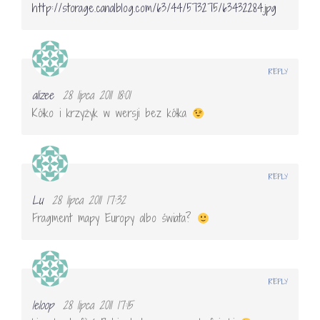
http://storage.canalblog.com/63/44/573275/63432284.jpg
REPLY
alizee
28 lipca 2011 18:01
Kółko i krzyżyk w wersji bez kółka
REPLY
Lu
28 lipca 2011 17:32
Fragment mapy Europy albo świata?
REPLY
leloop
28 lipca 2011 17:15