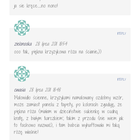
ja sie kręce……no nono!
REPLY
zielonooka
28 lipca 2011 18:54
ooo tak, piękna krzyżykowa róża na ścianie;))
REPLY
cwasia
28 lipca 2011 18:48
Malowidło ścienne, krzyżykami namalowany ozdobny wzór,
może zamiast panelu z tapety, po kolorach zgaduję, że
piękna róża (miałam w dzieciństwie sukienkę w cudną
kratę, z białym 'karczkiem', takim z przodu (nie wiem jak
to fachowo nazwać), i tam babcia wyhaftowała mi taką
różę właśnie!