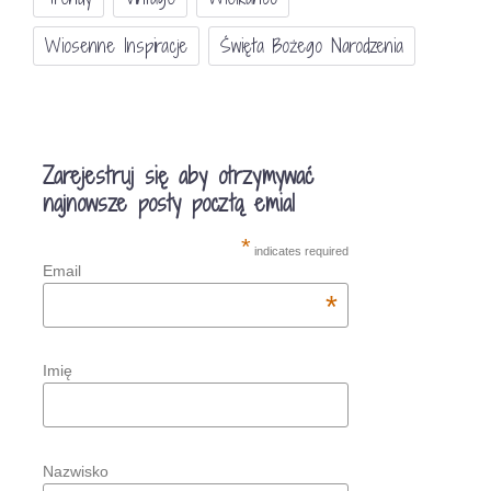
Wiosenne Inspiracje
Święta Bożego Narodzenia
Zarejestruj się aby otrzymywać
najnowsze posty pocztą emial
*
indicates required
Email
*
Imię
Nazwisko