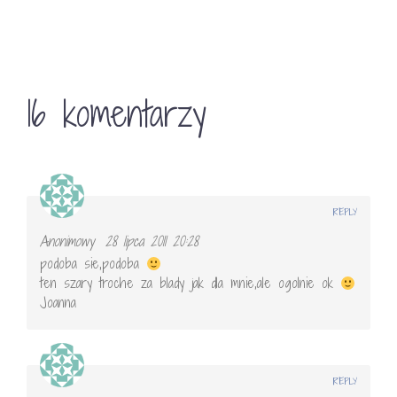
16 komentarzy
REPLY
Anonimowy
28 lipca 2011 20:28
podoba sie,podoba
ten szary troche za blady jak dla mnie,ale ogolnie ok
Joanna
REPLY