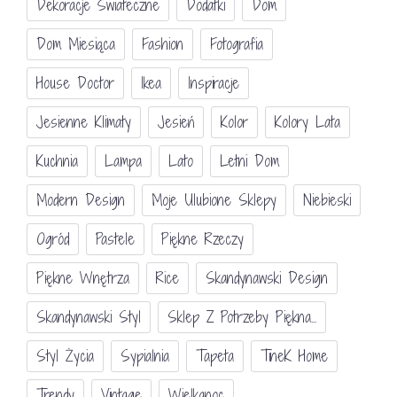
Dekoracje Świateczne
Dodatki
Dom
Dom Miesiąca
Fashion
Fotografia
House Doctor
Ikea
Inspiracje
Jesienne Klimaty
Jesień
Kolor
Kolory Lata
Kuchnia
Lampa
Lato
Letni Dom
Modern Design
Moje Ulubione Sklepy
Niebieski
Ogród
Pastele
Piękne Rzeczy
Piękne Wnętrza
Rice
Skandynawski Design
Skandynawski Styl
Sklep Z Potrzeby Piękna...
Styl Życia
Sypialnia
Tapeta
TineK Home
Trendy
Vintage
Wielkanoc