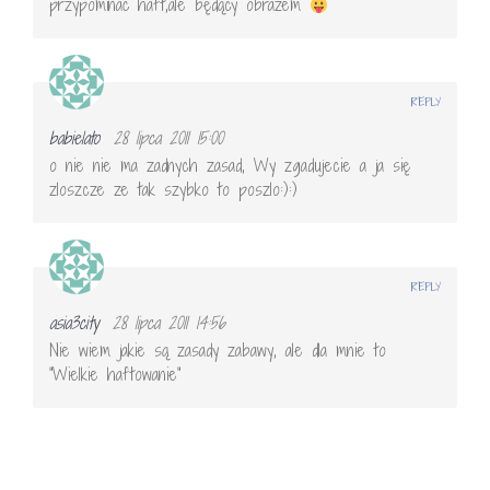
przypominać haft,ale będący obrazem
REPLY
babielato
28 lipca 2011 15:00
o nie nie ma zadnych zasad, Wy zgadujecie a ja się
zloszcze ze tak szybko to poszlo:):)
REPLY
asia3city
28 lipca 2011 14:56
Nie wiem jakie są zasady zabawy, ale dla mnie to
"Wielkie haftowanie"