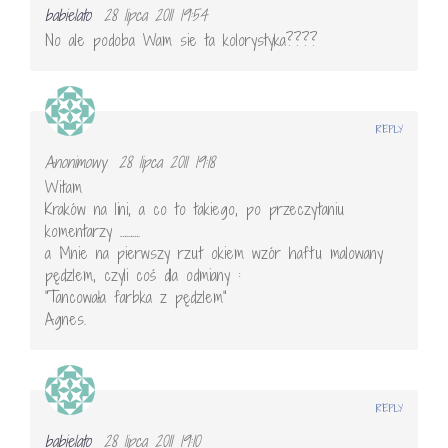
babielato
28 lipca 2011 19:54
No ale podoba Wam sie ta kolorystyka????
REPLY
Anonimowy
28 lipca 2011 19:18
Witam
Kraków na lini, a co to takiego, po przeczytaniu
komentarzy ……….
a Mnie na pierwszy rzut okiem wzór haftu malowany
pędzlem, czyli coś dla odmiany :
"Tancowała farbka z pędzlem"
Agnes.
REPLY
babielato
28 lipca 2011 19:10