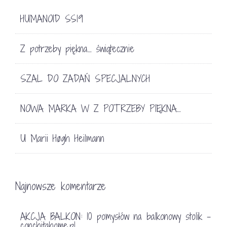
HUMANOID SS19
Z potrzeby piękna… świątecznie
SZAL DO ZADAŃ SPECJALNYCH
NOWA MARKA W Z POTRZEBY PIĘKNA…
U Marii Høgh Heilmann
Najnowsze komentarze
AKCJA BALKON: 10 pomysłów na balkonowy stolik -
conchitahome.pl