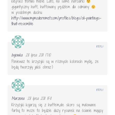
kiepsko trafiłaś Babie Lato, na same hafciarki
gigantyczny haft, haftowany pędzlem dla odmiany
w podobnym duchu
http://www.mymodernmet.com/profiles/blogs/oil-paintings-
that-resemble
REPLY
bajowka
28 lipca 2011 17:10
Ponieważ te krzyżyki są w różnych kolorach myślę, że
będą tworzyły jakiś obraz:)
REPLY
Marzena
28 lipca 2011 15:11
Krzyżyki kojarzą się z haftem,ale skoro są malowane
farbą to może to będzie duży rysunek na ścianie mający