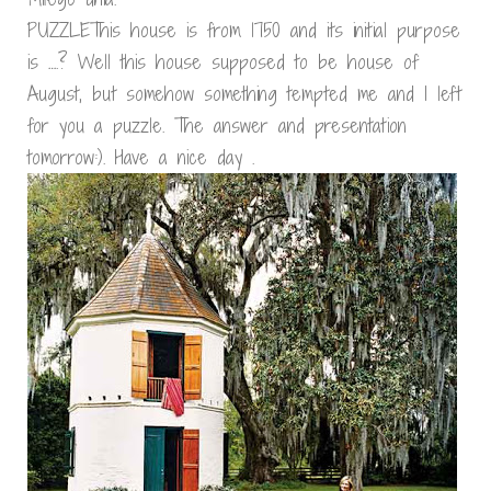
PUZZLEThis house is from 1750 and its initial purpose
is ….? Well this house supposed to be house of
August, but somehow something tempted me and I left
for you a puzzle. The answer and presentation
tomorrow:). Have a nice day .