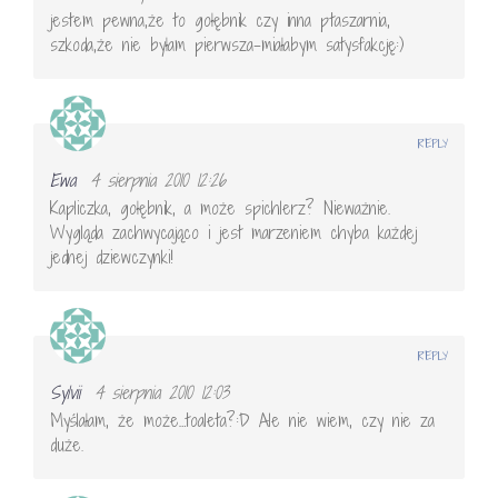
jestem pewna,że to gołębnik czy inna ptaszarnia,
szkoda,że nie byłam pierwsza-miałabym satysfakcję:)
REPLY
Ewa
4 sierpnia 2010 12:26
Kapliczka, gołębnik, a może spichlerz? Nieważnie.
Wygląda zachwycająco i jest marzeniem chyba każdej
jednej dziewczynki!
REPLY
Sylvii
4 sierpnia 2010 12:03
Myślałam, że może…toaleta?:D Ale nie wiem, czy nie za
duże.