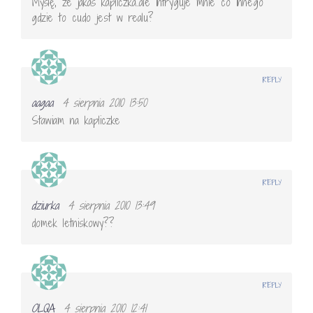
Myślę, ze jakaś kapliczka..ale intryguje mnie co innego
gdzie to cudo jest w realu?
REPLY
aagaa
4 sierpnia 2010 13:50
Stawiam na kapliczke
REPLY
dziurka
4 sierpnia 2010 13:49
domek letniskowy??
REPLY
OLQA
4 sierpnia 2010 12:41