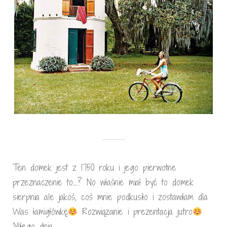
Ten domek jest z 1750 roku i jego pierwotne
przeznaczenie to….? No właśnie miał być to domek
sierpnia ale jakoś, coś mnie podkusiło i zostawiłam dla
Was łamigłówkę
Rozwiązanie i prezentacja jutro
Miłego dnia.