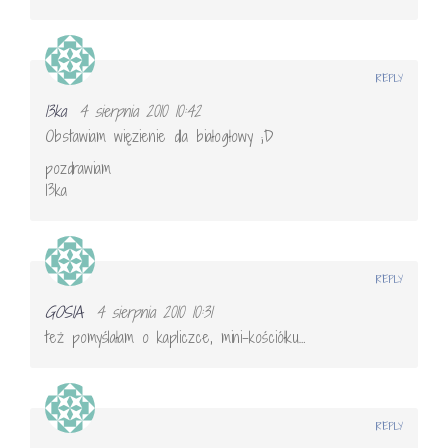
REPLY
13ka
4 sierpnia 2010 10:42
Obstawiam więzienie dla białogłowy ;D
pozdrawiam
13ka
REPLY
GOSIA
4 sierpnia 2010 10:31
też pomyślałam o kapliczce, mini-kościółku…
REPLY