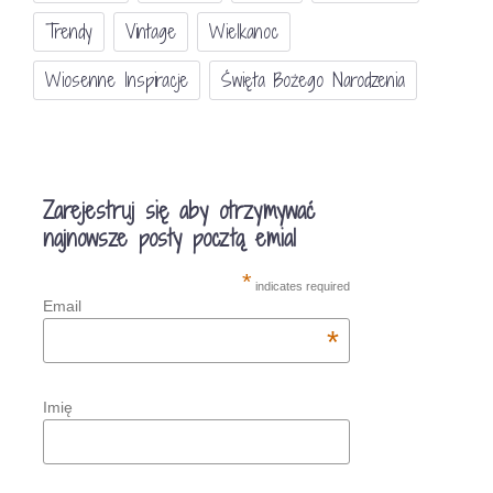
Trendy
Vintage
Wielkanoc
Wiosenne Inspiracje
Święta Bożego Narodzenia
Zarejestruj się aby otrzymywać
najnowsze posty pocztą emial
*
indicates required
Email
*
Imię