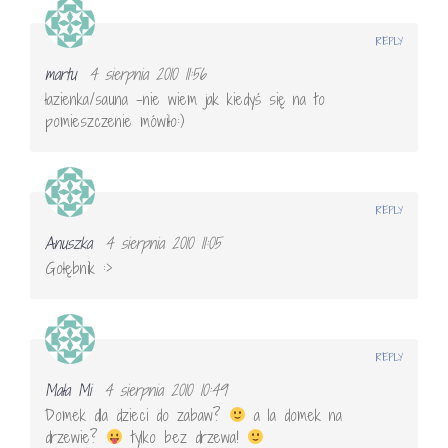
REPLY
martu
4 sierpnia 2010 11:56
łazienka/sauna -nie wiem jak kiedyś się na to
pomieszczenie mówiło:)
REPLY
Anuszka
4 sierpnia 2010 11:05
Gołębnik :>
REPLY
Mała Mi
4 sierpnia 2010 10:49
Domek dla dzieci do zabaw?
a la domek na
drzewie?
tylko bez drzewa!