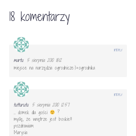
18 komentarzy
REPLY
martu
5 sierpnia 2010 18:12
miejsce na narzędzia ogrodnicze:)+ogrodnika
REPLY
tutturutu
5 sierpnia 2010 12:57
… domek dla gości
?
myślę, że wnętrze jest boskie!!
pozdrawiam
Marysia