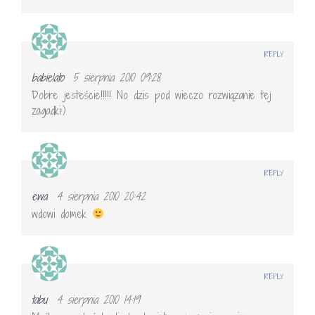
REPLY
babielato
5 sierpnia 2010 09:28
Dobre jesteście!!!!! No dzis pod wieczo rozwiązanie tej
zagadki:)
REPLY
ewa
4 sierpnia 2010 20:42
wdowi domek
REPLY
tabu
4 sierpnia 2010 14:19