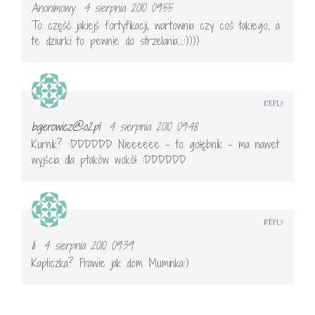
Anonimowy
4 sierpnia 2010 09:55
To część jakiejś fortyfikacji, wartownia czy coś takiego, a
te dziurki to pewnie do strzelania….:))))
REPLY
bajerowicz@o2.pl
4 sierpnia 2010 09:48
Kurnik? :DDDDDD Nieeeeee – to gołębnik – ma nawet
wyjścia dla ptaków wokół :DDDDDD
REPLY
li
4 sierpnia 2010 09:39
Kapliczka? Prawie jak dom Muminka:)