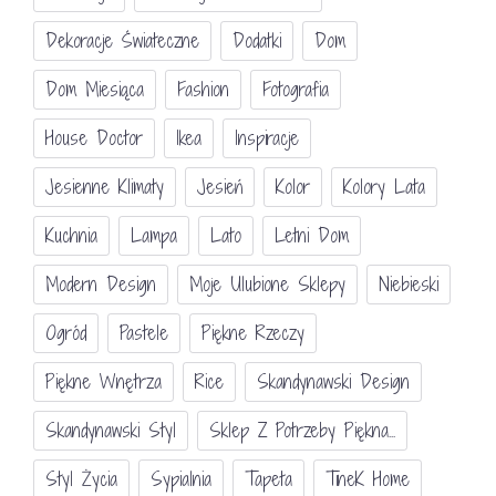
Dekoracje Świateczne
Dodatki
Dom
Dom Miesiąca
Fashion
Fotografia
House Doctor
Ikea
Inspiracje
Jesienne Klimaty
Jesień
Kolor
Kolory Lata
Kuchnia
Lampa
Lato
Letni Dom
Modern Design
Moje Ulubione Sklepy
Niebieski
Ogród
Pastele
Piękne Rzeczy
Piękne Wnętrza
Rice
Skandynawski Design
Skandynawski Styl
Sklep Z Potrzeby Piękna...
Styl Życia
Sypialnia
Tapeta
TineK Home