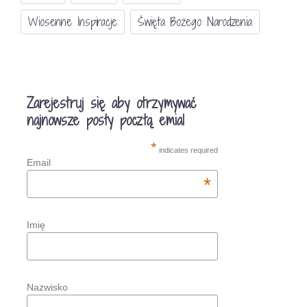
Wiosenne Inspiracje
Święta Bożego Narodzenia
Zarejestruj się aby otrzymywać
najnowsze posty pocztą emial
*
indicates required
Email
*
Imię
Nazwisko