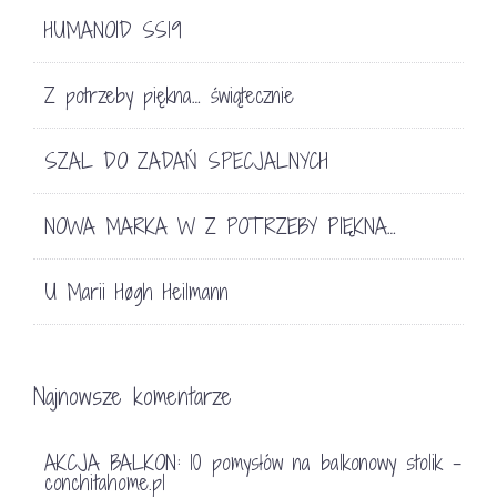
HUMANOID SS19
Z potrzeby piękna… świątecznie
SZAL DO ZADAŃ SPECJALNYCH
NOWA MARKA W Z POTRZEBY PIĘKNA…
U Marii Høgh Heilmann
Najnowsze komentarze
AKCJA BALKON: 10 pomysłów na balkonowy stolik -
conchitahome.pl