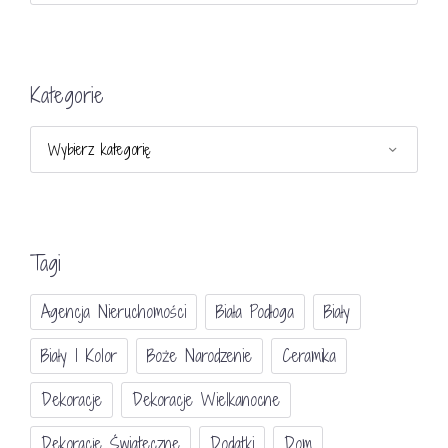
Kategorie
Kategorie
Tagi
Agencja Nieruchomości
Biała Podłoga
Biały
Biały I Kolor
Boże Narodzenie
Ceramika
Dekoracje
Dekoracje Wielkanocne
Dekoracje Świateczne
Dodatki
Dom