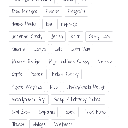
Dom Miesiąca
Fashion
Fotografia
House Doctor
Ikea
Inspiracje
Jesienne Klimaty
Jesień
Kolor
Kolory Lata
Kuchnia
Lampa
Lato
Letni Dom
Modern Design
Moje Ulubione Sklepy
Niebieski
Ogród
Pastele
Piękne Rzeczy
Piękne Wnętrza
Rice
Skandynawski Design
Skandynawski Styl
Sklep Z Potrzeby Piękna...
Styl Życia
Sypialnia
Tapeta
TineK Home
Trendy
Vintage
Wielkanoc