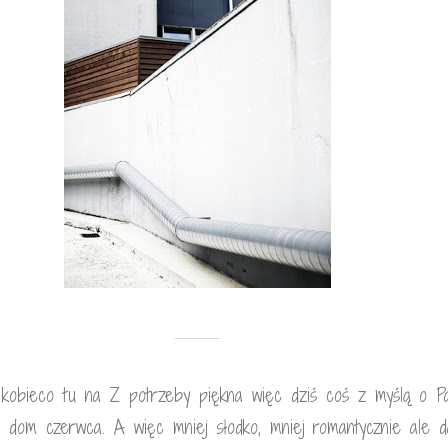
kobieco tu na Z potrzeby piękna więc dziś coś z myślą o P
 dom czerwca. A więc mniej słodko, mniej romantycznie ale d