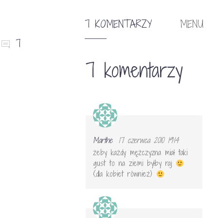
7 KOMENTARZY
MENU
7
7 komentarzy
Marthe
17 czerwca 2010 19:14
żeby każdy mężczyzna miał taki
gust to na ziemi byłby raj
(dla kobiet również)