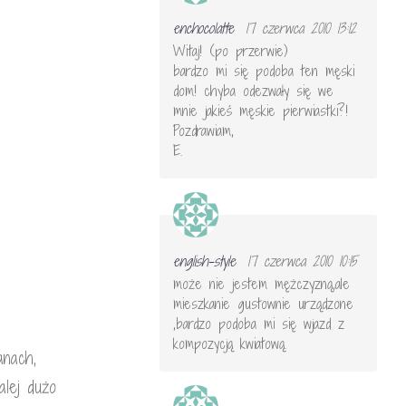
enchocolatte
17 czerwca 2010 13:12
Witaj! (po przerwie)
bardzo mi się podoba ten męski
dom! chyba odezwały się we
mnie jakieś męskie pierwiastki?!
Pozdrawiam,
E.
english-style
17 czerwca 2010 10:15
może nie jestem mężczyzną,ale
mieszkanie gustownie urządzone
,bardzo podoba mi się wjazd z
kompozycją kwiatową.
anach,
alej dużo