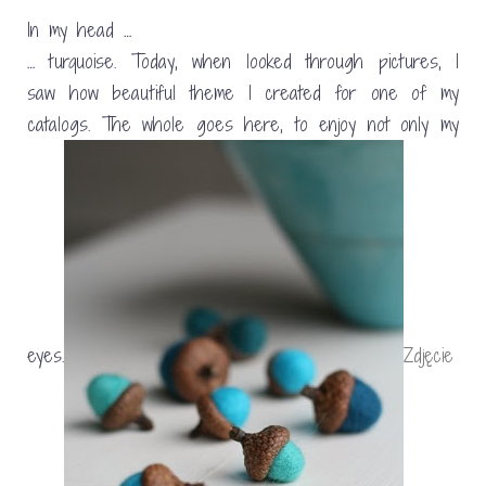
In my head …
… turquoise. Today, when looked through pictures, I
saw how beautiful theme I created for one of my
catalogs. The whole goes here, to enjoy not only my
eyes.
Zdjęcie