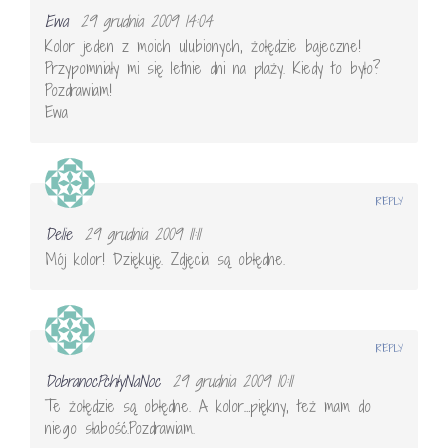
Ewa
29 grudnia 2009 14:04
Kolor jeden z moich ulubionych, żołędzie bajeczne!
Przypomniały mi się letnie dni na plaży. Kiedy to było?
Pozdrawiam!
Ewa
REPLY
Delie
29 grudnia 2009 11:11
Mój kolor! Dziękuję. Zdjęcia są obłędne.
REPLY
DobranocPchłyNaNoc
29 grudnia 2009 10:11
Te żołędzie są obłędne. A kolor…piękny, też mam do
niego słabość.Pozdrawiam.