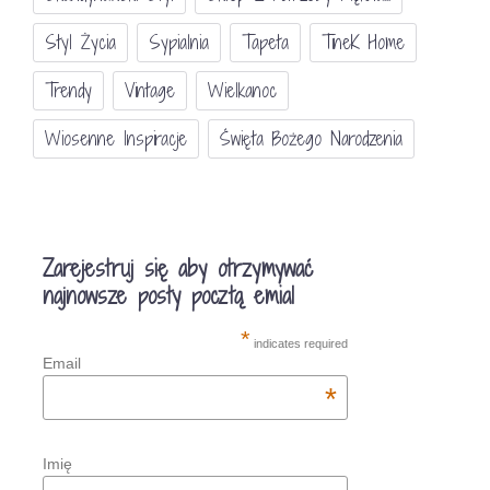
Styl Życia
Sypialnia
Tapeta
TineK Home
Trendy
Vintage
Wielkanoc
Wiosenne Inspiracje
Święta Bożego Narodzenia
Zarejestruj się aby otrzymywać
najnowsze posty pocztą emial
*
indicates required
Email
*
Imię