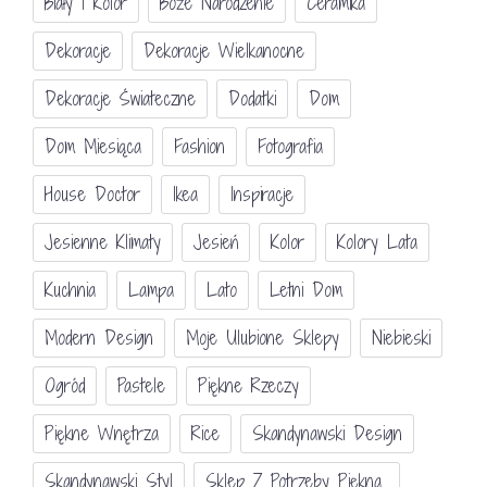
Biały I Kolor
Boże Narodzenie
Ceramika
Dekoracje
Dekoracje Wielkanocne
Dekoracje Świateczne
Dodatki
Dom
Dom Miesiąca
Fashion
Fotografia
House Doctor
Ikea
Inspiracje
Jesienne Klimaty
Jesień
Kolor
Kolory Lata
Kuchnia
Lampa
Lato
Letni Dom
Modern Design
Moje Ulubione Sklepy
Niebieski
Ogród
Pastele
Piękne Rzeczy
Piękne Wnętrza
Rice
Skandynawski Design
Skandynawski Styl
Sklep Z Potrzeby Piękna...