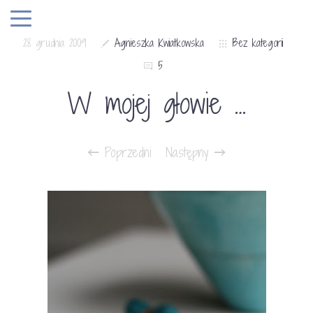
28 grudnia 2009
Agnieszka Kwiatkowska
Bez kategorii
5
W mojej głowie …
Poprzedni
Następny