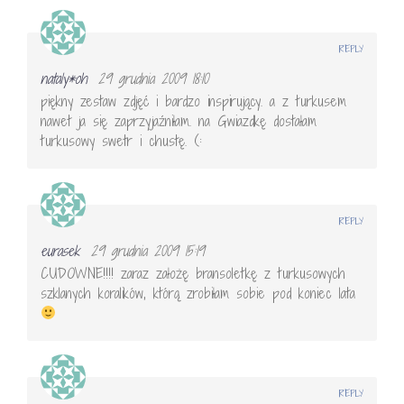
REPLY
nataly*oh
29 grudnia 2009 18:10
piękny zestaw zdjęć i bardzo inspirujący. a z turkusem
nawet ja się zaprzyjaźniłam. na Gwiazdkę dostałam
turkusowy swetr i chustę. (:
REPLY
eurasek
29 grudnia 2009 15:19
CUDOWNE!!!! zaraz założę bransoletkę z turkusowych
szklanych koralików, którą zrobiłam sobie pod koniec lata
REPLY