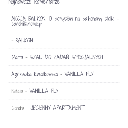
Najnowsze komentarze
AKCJA BALKON: 10 pomysłów na balkonowy stolik -
conchitahome.pl
BALKON
-
Marta
SZAL DO ZADAŃ SPECJALNYCH
-
Agnieszka Kwiatkowska
VANILLA FLY
-
VANILLA FLY
Natalia
-
JESIENNY APARTAMENT
Sandra
-