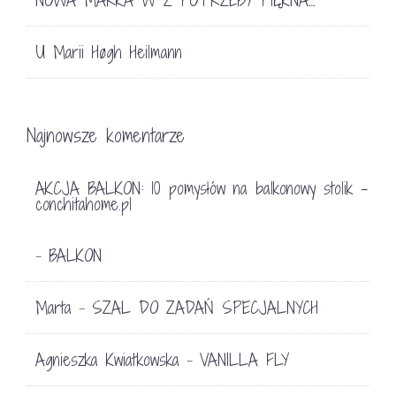
U Marii Høgh Heilmann
Najnowsze komentarze
AKCJA BALKON: 10 pomysłów na balkonowy stolik -
conchitahome.pl
BALKON
-
Marta
SZAL DO ZADAŃ SPECJALNYCH
-
Agnieszka Kwiatkowska
VANILLA FLY
-