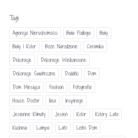
Tagi
Agencja Nieruchomości
Biała Podłoga
Biały
Biały I Kolor
Boże Narodzenie
Ceramika
Dekoracje
Dekoracje Wielkanocne
Dekoracje Świateczne
Dodatki
Dom
Dom Miesiąca
Fashion
Fotografia
House Doctor
Ikea
Inspiracje
Jesienne Klimaty
Jesień
Kolor
Kolory Lata
Kuchnia
Lampa
Lato
Letni Dom