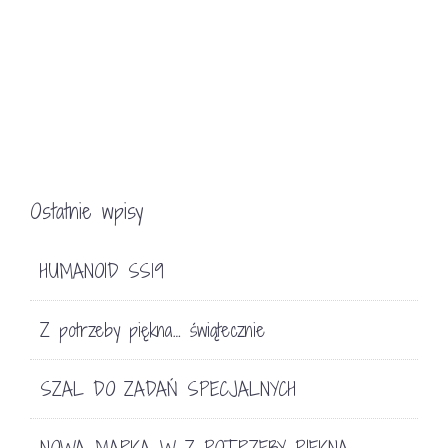
Ostatnie wpisy
HUMANOID SS19
Z potrzeby piękna… świątecznie
SZAL DO ZADAŃ SPECJALNYCH
NOWA MARKA W Z POTRZEBY PIĘKNA…