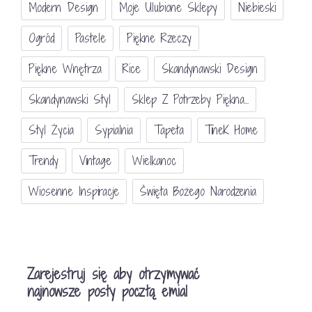
Modern Design
Moje Ulubione Sklepy
Niebieski
Ogród
Pastele
Piękne Rzeczy
Piękne Wnętrza
Rice
Skandynawski Design
Skandynawski Styl
Sklep Z Potrzeby Piękna...
Styl Życia
Sypialnia
Tapeta
TineK Home
Trendy
Vintage
Wielkanoc
Wiosenne Inspiracje
Święta Bożego Narodzenia
Zarejestruj się aby otrzymywać
najnowsze posty pocztą emial