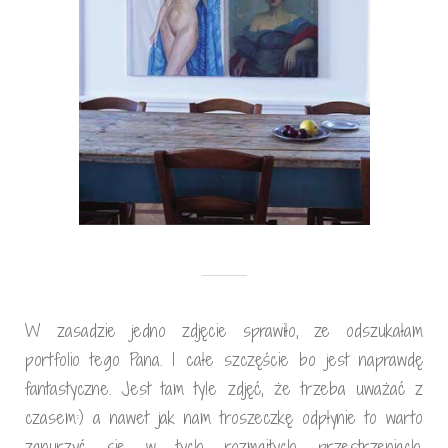
W zasadzie jedno zdjęcie sprawiło, ze odszukałam
portfolio tego Pana. I całe szczęście bo jest naprawdę
fantastyczne. Jest tam tyle zdjęć, że trzeba uważać z
czasem:) a nawet jak nam troszeczkę odpłynie to warto
zanurzyć się w tych rozmaitych przestrzeniach.