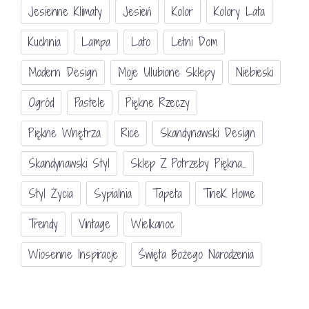
Jesienne Klimaty
Jesień
Kolor
Kolory Lata
Kuchnia
Lampa
Lato
Letni Dom
Modern Design
Moje Ulubione Sklepy
Niebieski
Ogród
Pastele
Piękne Rzeczy
Piękne Wnętrza
Rice
Skandynawski Design
Skandynawski Styl
Sklep Z Potrzeby Piękna...
Styl Życia
Sypialnia
Tapeta
TineK Home
Trendy
Vintage
Wielkanoc
Wiosenne Inspiracje
Święta Bożego Narodzenia