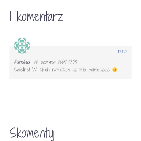
1 komentarz
REPLY
Raincloud
26 czerwca 2009 14:09
Świetne! W takich namiotach aż miło pomieszkać
Skomentuj