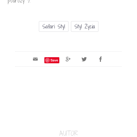
podróży :).
Safari Styl
Styl Życia
Save
AUTOR