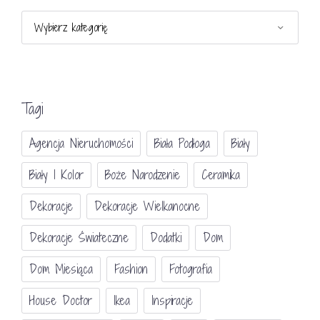
Kategorie
Tagi
Agencja Nieruchomości
Biała Podłoga
Biały
Biały I Kolor
Boże Narodzenie
Ceramika
Dekoracje
Dekoracje Wielkanocne
Dekoracje Świateczne
Dodatki
Dom
Dom Miesiąca
Fashion
Fotografia
House Doctor
Ikea
Inspiracje