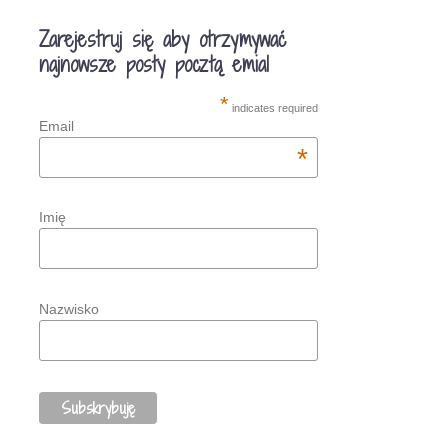
Zarejestruj się aby otrzymywać
najnowsze posty pocztą emial
*
indicates required
Email
*
Imię
Nazwisko