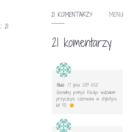
21 KOMENTARZY
MENU
21
21 komentarzy
Paula
17 lipca 2013 10:02
Genialny pomysl. Kiedys widzialam
przyczepe czerwona w stylistyce
lat 50.