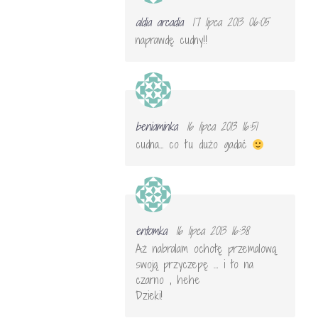
aldia arcadia
17 lipca 2013 06:05
naprawdę cudny!!
beniaminka
16 lipca 2013 16:51
cudna… co tu dużo gadać
entomka
16 lipca 2013 16:38
Aż nabralam ochotę przemalową
swoją przyczepę … i to na
czarno , hehe
Dzieki!