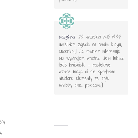
bezglowa
23 września 2010 13:34
uwielbiam zdjecia na twoim blogu,
cudenko;] Ja rowniez interesuje
sie wystrojem wnetrz. Jesli lubisz
takie kwiecisto – pastelowe
wzory, moga ci sie spodobac
niektore elementy ze stylu
shabby chic. polecam;]
ety
,