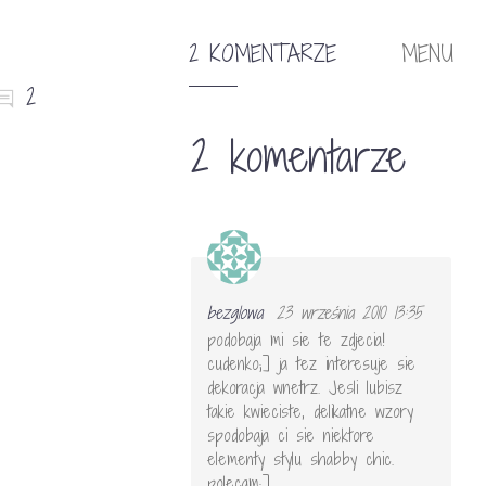
2 KOMENTARZE
MENU
2
2 komentarze
bezglowa
23 września 2010 13:35
podobaja mi sie te zdjecia!
cudenko;] ja tez interesuje sie
dekoracja wnetrz. Jesli lubisz
takie kwieciste, delikatne wzory
spodobaja ci sie niektore
elementy stylu shabby chic.
polecam;]