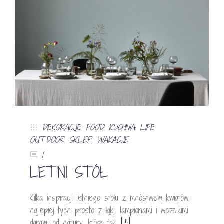
DEKORACJE
,
FOOD
,
KUCHNIA
,
LIFE
,
OUTDOOR
,
SKLEP
,
WAKACJE
1
LETNI STÓŁ
Kilka inspiracji letniego stołu z mnóstwem kwiatów,
najlepiej tych prosto z łąki, lampionami i wszelkimi
darami od natury, które tak