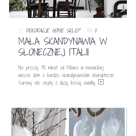
DEKORACJE
,
HOME
,
SKLEP
0
MAŁA SKANDYNAWIA W
SŁONECZNEJ ITALII
No proszę 30 minut od Milano w niewielkiej
wiosce dom o bardzo skandynawskim charakterze.
Surowy ale ciepły z dużą ilością światłą