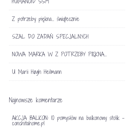
HUMANOID SS19
Z potrzeby piękna… świątecznie
SZAL DO ZADAŃ SPECJALNYCH
NOWA MARKA W Z POTRZEBY PIĘKNA…
U Marii Høgh Heilmann
Najnowsze komentarze
AKCJA BALKON: 10 pomysłów na balkonowy stolik -
conchitahome.pl