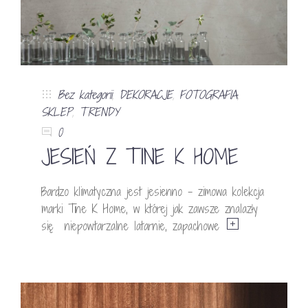
Bez kategorii
,
DEKORACJE
,
FOTOGRAFIA
,
SKLEP
,
TRENDY
0
JESIEŃ Z TINE K HOME
Bardzo klimatyczna jest jesienno – zimowa kolekcja
marki Tine K Home, w której jak zawsze znalazły
się niepowtarzalne latarnie, zapachowe