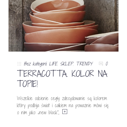
Bez kategorii
,
LIFE
,
SKLEP
,
TRENDY
0
TERRACOTTA. KOLOR NA
TOPIE!
Wszelkie odcienie cegły zdecydowanie są kolorem
który podbija świat i całkiem na poważnie mówi się
o nim jako „new black”,