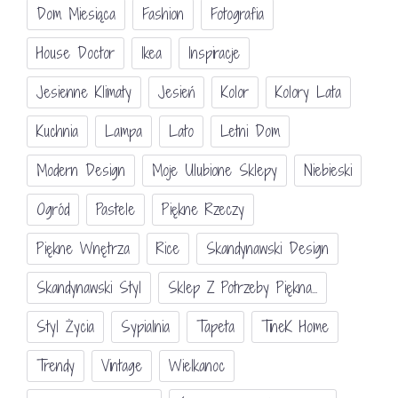
Dom Miesiąca
Fashion
Fotografia
House Doctor
Ikea
Inspiracje
Jesienne Klimaty
Jesień
Kolor
Kolory Lata
Kuchnia
Lampa
Lato
Letni Dom
Modern Design
Moje Ulubione Sklepy
Niebieski
Ogród
Pastele
Piękne Rzeczy
Piękne Wnętrza
Rice
Skandynawski Design
Skandynawski Styl
Sklep Z Potrzeby Piękna...
Styl Życia
Sypialnia
Tapeta
TineK Home
Trendy
Vintage
Wielkanoc