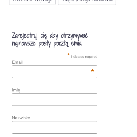
Zarejestruj się aby otrzymywać
najnowsze posty pocztą emial
*
indicates required
Email
*
Imię
Nazwisko