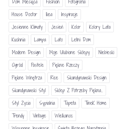
Dom Miesiąca
Fashion
Fotografia
House Doctor
Ikea
Inspiracje
Jesienne Klimaty
Jesień
Kolor
Kolory Lata
Kuchnia
Lampa
Lato
Letni Dom
Modern Design
Moje Ulubione Sklepy
Niebieski
Ogród
Pastele
Piękne Rzeczy
Piękne Wnętrza
Rice
Skandynawski Design
Skandynawski Styl
Sklep Z Potrzeby Piękna...
Styl Życia
Sypialnia
Tapeta
TineK Home
Trendy
Vintage
Wielkanoc
Wiosenne Inspiracje
Święta Bożego Narodzenia