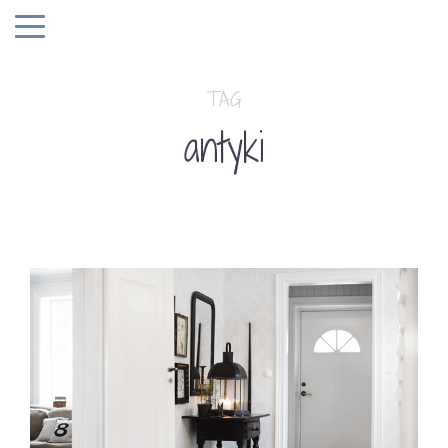
TAG
antyki