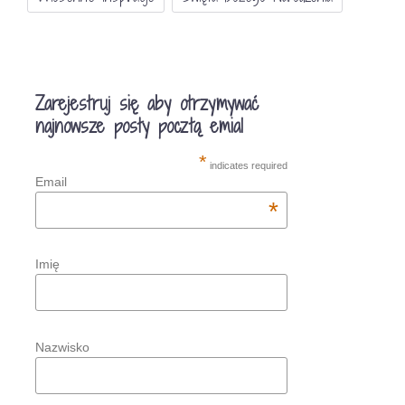
Zarejestruj się aby otrzymywać
najnowsze posty pocztą emial
*
indicates required
Email
*
Imię
Nazwisko