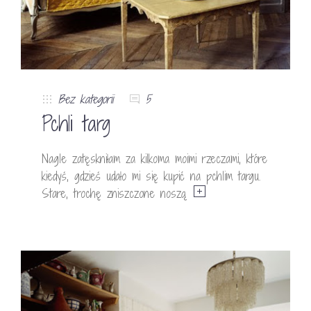
Bez kategorii
5
Pchli targ
Nagle zatęskniłam za kilkoma moimi rzeczami, które
kiedyś, gdzieś udało mi się kupić na pchlim targu.
Stare, trochę zniszczone noszą