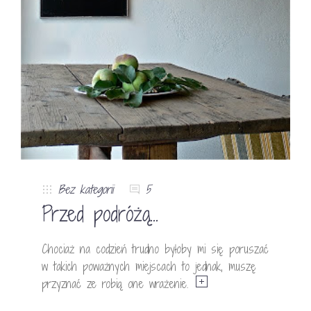
Bez kategorii
5
Przed podróżą…
Chociaż na codzień trudno byłoby mi się poruszać
w takich poważnych miejscach to jednak, muszę
przyznać ze robią one wrażenie.