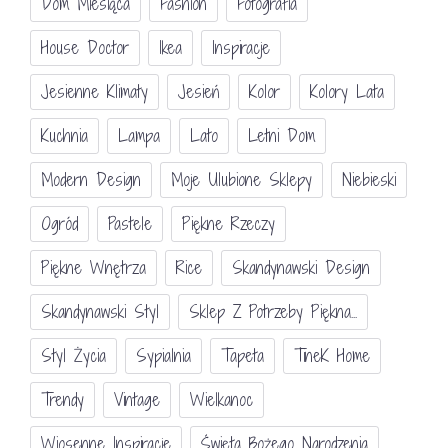
Dom Miesiąca
Fashion
Fotografia
House Doctor
Ikea
Inspiracje
Jesienne Klimaty
Jesień
Kolor
Kolory Lata
Kuchnia
Lampa
Lato
Letni Dom
Modern Design
Moje Ulubione Sklepy
Niebieski
Ogród
Pastele
Piękne Rzeczy
Piękne Wnętrza
Rice
Skandynawski Design
Skandynawski Styl
Sklep Z Potrzeby Piękna...
Styl Życia
Sypialnia
Tapeta
TineK Home
Trendy
Vintage
Wielkanoc
Wiosenne Inspiracje
Święta Bożego Narodzenia