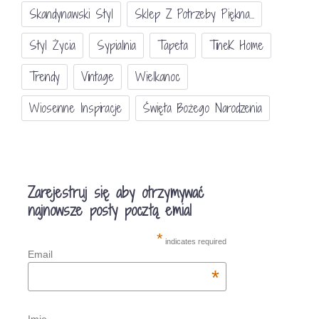
Skandynawski Styl
Sklep Z Potrzeby Piękna...
Styl Życia
Sypialnia
Tapeta
TineK Home
Trendy
Vintage
Wielkanoc
Wiosenne Inspiracje
Święta Bożego Narodzenia
Zarejestruj się aby otrzymywać
najnowsze posty pocztą emial
*
indicates required
Email
*