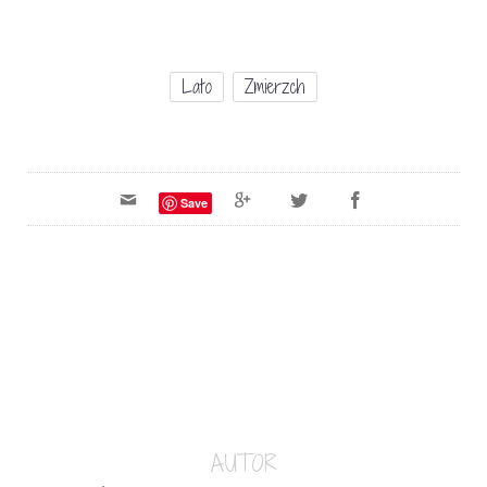
Lato
Zmierzch
Save
AUTOR