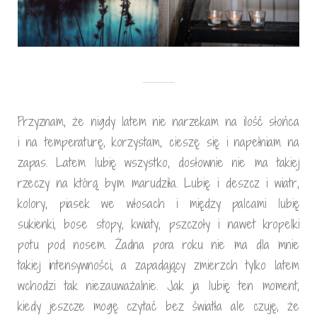
Przyznam, że nigdy latem nie narzekam na ilość słońca
i na temperaturę, korzystam, cieszę się i napełniam na
zapas. Latem lubię wszystko, dosłownie nie ma takiej
rzeczy na którą bym marudziła. Lubię i deszcz i wiatr,
kolory, piasek we włosach i między palcami lubię
sukienki, bose stopy, kwiaty, pszczoły i nawet kropelki
potu pod nosem. Żadna pora roku nie ma dla mnie
takiej intensywności, a zapadający zmierzch tylko latem
wchodzi tak niezauważalnie. Jak ja lubię ten moment,
kiedy jeszcze mogę czytać bez światła ale czuję, że