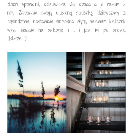
dzień spowolnił, odpuszcza, że opada a ja razem z
nim. Zakładam swoją ulubioną sukienkę dziewczyny z
sąsiedztwa, nastawiam niemodną płytę, nalewam kieliszek
wina, siadam na balkonie i … i jest mi po prostu
dobrze :).