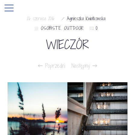
26 czerwca 2016
Agnieszka Kwiatkowska
OSOBISTE
,
OUTDOOR
0
WIECZÓR
Poprzedni
Następny