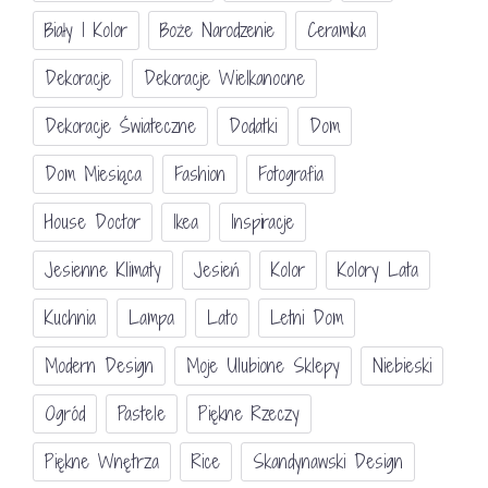
Biały I Kolor
Boże Narodzenie
Ceramika
Dekoracje
Dekoracje Wielkanocne
Dekoracje Świateczne
Dodatki
Dom
Dom Miesiąca
Fashion
Fotografia
House Doctor
Ikea
Inspiracje
Jesienne Klimaty
Jesień
Kolor
Kolory Lata
Kuchnia
Lampa
Lato
Letni Dom
Modern Design
Moje Ulubione Sklepy
Niebieski
Ogród
Pastele
Piękne Rzeczy
Piękne Wnętrza
Rice
Skandynawski Design