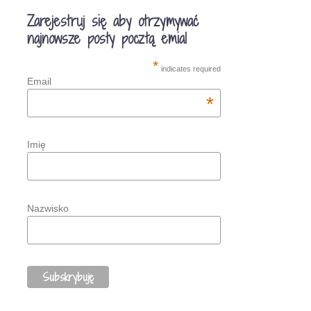
Zarejestruj się aby otrzymywać
najnowsze posty pocztą emial
*
indicates required
Email
*
Imię
Nazwisko