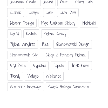
Jesienne Klimaty
Jesień
Kolor
Kolory Lata
Kuchnia
Lampa
Lato
Letni Dom
Modern Design
Moje Ulubione Sklepy
Niebieski
Ogród
Pastele
Piękne Rzeczy
Piękne Wnętrza
Rice
Skandynawski Design
Skandynawski Styl
Sklep Z Potrzeby Piękna...
Styl Życia
Sypialnia
Tapeta
TineK Home
Trendy
Vintage
Wielkanoc
Wiosenne Inspiracje
Święta Bożego Narodzenia