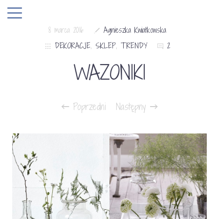
8 marca 2016
Agnieszka Kwiatkowska
DEKORACJE
,
SKLEP
,
TRENDY
2
WAZONIKI
Poprzedni
Następny