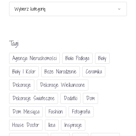
Kategorie
Tagi
Agencja Nieruchomości
Biała Podłoga
Biały
Biały I Kolor
Boże Narodzenie
Ceramika
Dekoracje
Dekoracje Wielkanocne
Dekoracje Świateczne
Dodatki
Dom
Dom Miesiąca
Fashion
Fotografia
House Doctor
Ikea
Inspiracje