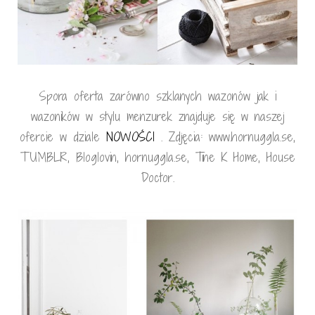
Spora oferta zarówno szklanych wazonów jak i
wazoników w stylu menzurek znajduje się w naszej
ofercie w dziale
NOWOŚCI
. Zdjęcia: www.hornuggla.se,
TUMBLR, Bloglovin, hornuggla.se, Tine K Home, House
Doctor.