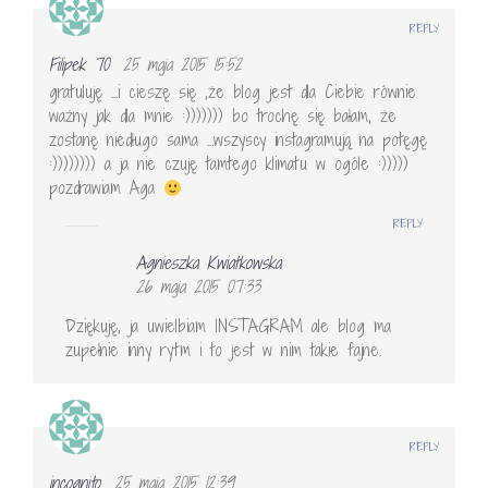
REPLY
Filipek 70
25 maja 2015 15:52
gratuluję …i cieszę się ,że blog jest dla Ciebie równie
ważny jak dla mnie :))))))) bo trochę się bałam, że
zostanę niedługo sama …wszyscy instagramują na potęgę
:)))))))) a ja nie czuję tamtego klimatu w ogóle :)))))
pozdrawiam Aga
REPLY
Agnieszka Kwiatkowska
26 maja 2015 07:33
Dziękuję, ja uwielbiam INSTAGRAM ale blog ma
zupełnie inny rytm i to jest w nim takie fajne.
REPLY
incognito
25 maja 2015 12:39