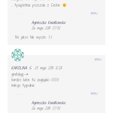
… tysiącletnia pszczoła z Ciebie
REPLY
Agnieszka Kwiatkowska
26 maja 2015 07:32
No jakos tak wyszło :):)
REPLY
KAROLINA S
25 maja 2015 12:28
gratuluję:-*
bardzo lubie tu zaglądać:-))))))
miłego tygodnia
REPLY
Agnieszka Kwiatkowska
26 maja 2015 07:32