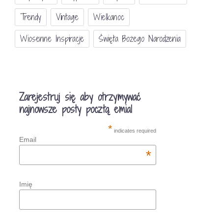
Trendy
Vintage
Wielkanoc
Wiosenne Inspiracje
Święta Bożego Narodzenia
Zarejestruj się aby otrzymywać
najnowsze posty pocztą emial
*
indicates required
Email
*
Imię