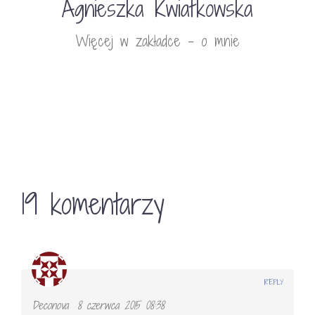
Agnieszka Kwiatkowska
Więcej w zakładce - o mnie
19 komentarzy
REPLY
Deconova
8 czerwca 2015 08:38