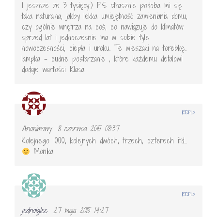
I jeszcze ze 3 tysięcy:) P.S strasznie podoba mi się
taka naturalna, jakby lekka umiejętność zamieniania domu,
czy ogólnie wnętrza na coś, co nawiązuje do klimatów
sprzed lat i jednoczesnie ma w sobie tyle
nowoczesności, ciepła i uroku. Te wieszaki na torebkę..
lampka – cudne postarzanie , które każdemu detalowi
dodaje wartości. Klasa.
REPLY
Anonimowy
8 czerwca 2015 08:37
Kolejnego 1000, kolejnych dwóch, trzech, czterech itd…
Monika
REPLY
jednoiglec
27 maja 2015 14:27