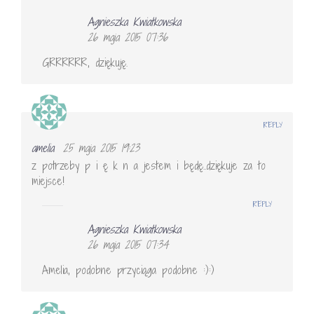
Agnieszka Kwiatkowska
26 maja 2015 07:36
GRRRRRR, dziękuję.
REPLY
amelia
25 maja 2015 19:23
z potrzeby p i ę k n a jestem i będę..dziękuje za to
miejsce!
REPLY
Agnieszka Kwiatkowska
26 maja 2015 07:34
Amelia, podobne przyciąga podobne :):)