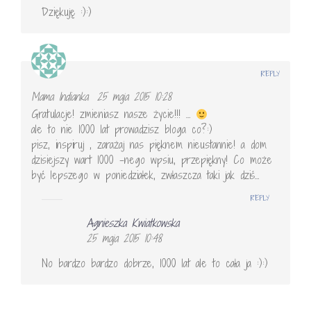
Dziękuję :):)
REPLY
Mama Indianka
25 maja 2015 10:28
Gratulacje! zmieniasz nasze życie!!! …
ale to nie 1000 lat prowadzisz bloga co?:)
pisz, inspiruj , zarażaj nas pięknem nieustannie! a dom
dzisiejszy wart 1000 -nego wpsiu, przepiękny! Co może
być lepszego w poniedziałek, zwłaszcza taki jak dziś…
REPLY
Agnieszka Kwiatkowska
25 maja 2015 10:48
No bardzo bardzo dobrze, 1000 lat ale to cała ja :):)