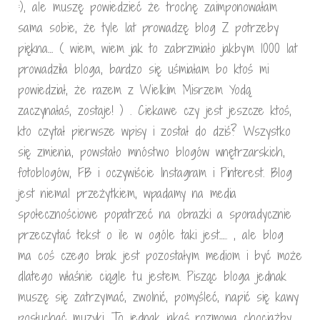
:), ale muszę powiedzieć że trochę zaimponowałam
sama sobie, że tyle lat prowadzę blog Z potrzeby
piękna… ( wiem, wiem jak to zabrzmiało jakbym 1000 lat
prowadziła bloga, bardzo się uśmiałam bo ktoś mi
powiedział, że razem z Wielkim Misrzem Yodą
zaczynałaś, zostaje! ) . Ciekawe czy jest jeszcze ktoś,
kto czytał pierwsze wpisy i został do dziś? Wszystko
się zmienia, powstało mnóstwo blogów wnętrzarskich,
fotoblogów, FB i oczywiście Instagram i Pinterest. Blog
jest niemal przeżytkiem, wpadamy na media
społecznościowe popatrzeć na obrazki a sporadycznie
przeczytać tekst o ile w ogóle taki jest….. , ale blog
ma coś czego brak jest pozostałym mediom i być może
dlatego właśnie ciągle tu jestem. Pisząc bloga jednak
muszę się zatrzymać, zwolnić, pomyśleć, napić się kawy
posłuchać muzyki. To jednak jakaś rozmowa chociażby