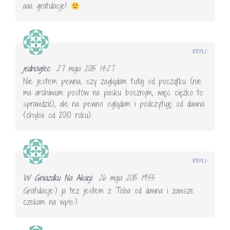
aaa gratulacje!
REPLY
jednoiglec
27 maja 2015 14:27
Nie jestem pewna, czy zaglądam tutaj od początku (nie
ma archiwum postów na pasku bocznym, więc ciężko to
sprawdzić), ale na pewno oglądam i podczytuję od dawna
(chyba od 2010 roku).
REPLY
W Gniazdku Na Akacji
26 maja 2015 19:55
Gratulacje:) ja tez jestem z Toba od dawna i zawsze
czekam na wpis:)