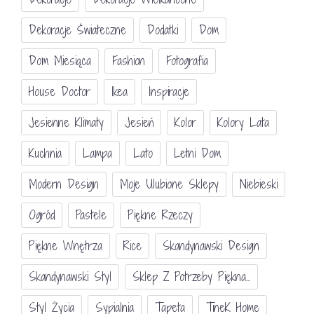
Dekoracje Świateczne
Dodatki
Dom
Dom Miesiąca
Fashion
Fotografia
House Doctor
Ikea
Inspiracje
Jesienne Klimaty
Jesień
Kolor
Kolory Lata
Kuchnia
Lampa
Lato
Letni Dom
Modern Design
Moje Ulubione Sklepy
Niebieski
Ogród
Pastele
Piękne Rzeczy
Piękne Wnętrza
Rice
Skandynawski Design
Skandynawski Styl
Sklep Z Potrzeby Piękna...
Styl Życia
Sypialnia
Tapeta
TineK Home