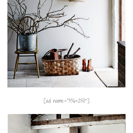
[ad name=”336×250″]