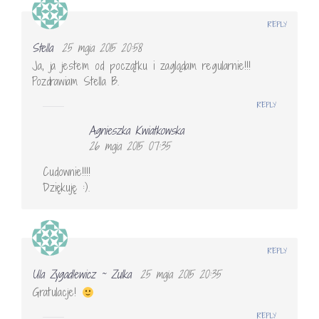
REPLY
Stella
25 maja 2015 20:58
Ja, ja jestem od początku i zaglądam regularnie!!!
Pozdrawiam Stella B.
REPLY
Agnieszka Kwiatkowska
26 maja 2015 07:35
Cudownie!!!!
Dziękuję :).
REPLY
Ula Zygadlewicz ~ Zulka
25 maja 2015 20:35
Gratulacje!
REPLY