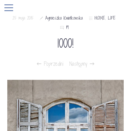
25 maja 2015
Agnieszka Kwiatkowska
HOME
,
LIFE
19
1000!
Poprzedni
Następny