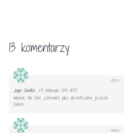
13 komentarzy
REPLY
Jaga Switka
24 listopada 2014 18:03
właśnie tak biel ,czerwień jako akcent.Lubie jeszcze
zieleń
REPLY