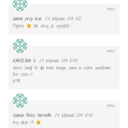
REPLY
domek przy lesie
24 listopada 2014 11:02
Pięknie
tak chcę je spędzić!
REPLY
KAROLINA S
24 listopada 2014 10:44
okres świąt to dla mnie miagia sama w sobie uwielbiam
ten czas:-)
pzdr
REPLY
Izabela Perez Harriette
24 listopada 2014 10:40
moj ideał <3