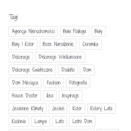
Tagi
Agencja Nieruchomości
Biała Podłoga
Biały
Biały I Kolor
Boże Narodzenie
Ceramika
Dekoracje
Dekoracje Wielkanocne
Dekoracje Świateczne
Dodatki
Dom
Dom Miesiąca
Fashion
Fotografia
House Doctor
Ikea
Inspiracje
Jesienne Klimaty
Jesień
Kolor
Kolory Lata
Kuchnia
Lampa
Lato
Letni Dom