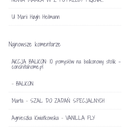
U Marii Høgh Heilmann
Najnowsze komentarze
AKCJA BALKON: 10 pomysłów na balkonowy stolik -
conchitahome.pl
BALKON
-
Marta
SZAL DO ZADAŃ SPECJALNYCH
-
Agnieszka Kwiatkowska
VANILLA FLY
-