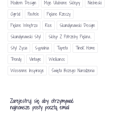
Modern Design
Moje Ulubione Sklepy
Niebieski
Ogród
Pastele
Piękne Rzeczy
Piękne Wnętrza
Rice
Skandynawski Design
Skandynawski Styl
Sklep Z Potrzeby Piękna...
Styl Życia
Sypialnia
Tapeta
TineK Home
Trendy
Vintage
Wielkanoc
Wiosenne Inspiracje
Święta Bożego Narodzenia
Zarejestruj się aby otrzymywać
najnowsze posty pocztą emial