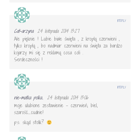
REPLY
Cat-arzyna
24 listopada 2014 13:27
Ale pięknie ! Lubie białe święta , z kroplą czerwieni ,
tylko kroplą , bo nadmiar czerwieni na święta za bardzo
kojarzy mi się z reklamą coca coli .
Serdeczności !
REPLY
nie-matka polka..
24 listopada 2014 13:06
moje ulubione zestawienie – czerwień, biel,
szarość…..cudnie!
p.s. skąd stolik?