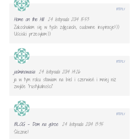
REPLY
Home on the Hill
24 listopada 2014 15:53
Zakochałam się w tych zdjęciach, cudowne inspiracje!:))
Uściski przesyłam:))
REPLY
jaśminowasia
24 listopada 2014 14:26
ja w tym roku stawiam na biel i czerwień i mniej niż
zwykle "rustykalności"
REPLY
BLOG - Dom na górce
24 listopada 2014 13:35
Ślicznie!