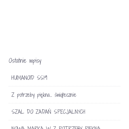
Ostatnie wpisy
HUMANOID SS19
Z potrzeby piękna… świątecznie
SZAL DO ZADAŃ SPECJALNYCH
NOWA MARKA W Z POTRZEBY PIĘKNA…