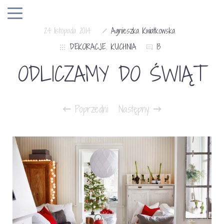
24 listopada 2014
Agnieszka Kwiatkowska
DEKORACJE
,
KUCHNIA
13
ODLICZAMY DO ŚWIĄT
Poprzedni
Następny