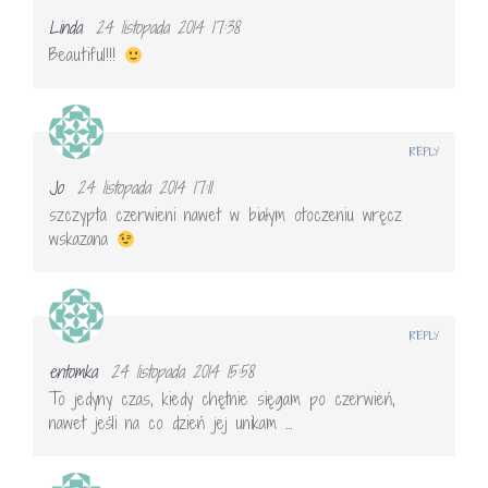
Linda
24 listopada 2014 17:38
Beautiful!!!
REPLY
Jo
24 listopada 2014 17:11
szczypta czerwieni nawet w białym otoczeniu wręcz
wskazana
REPLY
entomka
24 listopada 2014 15:58
To jedyny czas, kiedy chętnie sięgam po czerwień,
nawet jeśli na co dzień jej unikam …