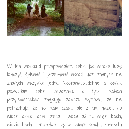
W ten weekend przypomniałam sobie jak bardzo lubię
tańczyć, śpiewać i przebywać wśród ludzi znanych nie
znanych wszystko jedno. Nieprawdopodobne a jednak
pozwoliłam sobie zapomnieć o tych małych
przyjemnościach znajdując zawsze wymówki, że nie
potrzebuje, że nie mam czasu, ale z kim, gdzie… no
wiecie dzieci, dom, praca i praca aż tu nagle bach,
wielkie bach i znalazłam się w samym środku koncertu