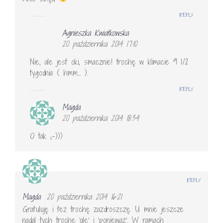
REPLY
Agnieszka Kwiatkowska
20 października 2014 17:10
Nie, ale jest oki, smacznie! trochę w klimacie 9 1/2
tygodnia ( hmm… ).
REPLY
Magda
20 października 2014 18:34
O tak ;-)))
REPLY
Magda
20 października 2014 16:21
Gratuluję i też trochę zazdroszczę. U mnie jeszcze
nadal tych trochę 'ale' i 'ponieważ'. W ramach