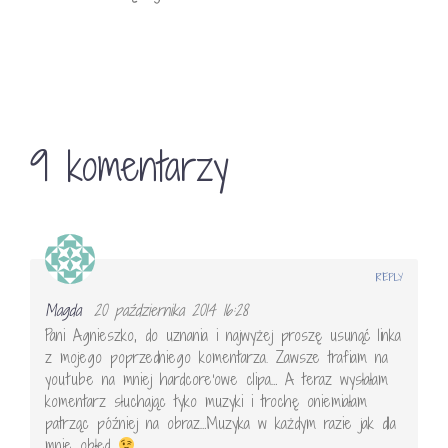
9 komentarzy
REPLY
Magda
20 października 2014 16:28
Pani Agnieszko, do uznania i najwyżej proszę usunąć linka
z mojego poprzedniego komentarza. Zawsze trafiam na
youtube na mniej hardcore'owe clipa… A teraz wysłałam
komentarz słuchając tyko muzyki i trochę oniemiałam
patrząc później na obraz…Muzyka w każdym razie jak dla
mnie obłęd