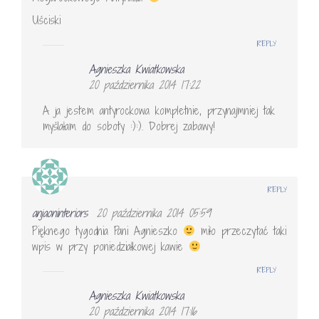
Uściski
REPLY
Agnieszka Kwiatkowska
20 października 2014 17:22
A ja jestem antyrockowa kompletnie, przynajmniej tak
myślałam do soboty :):). Dobrej zabawy!
REPLY
anjaoninteriors
20 października 2014 05:59
Pięknego tygodnia Pani Agnieszko
miło przeczytać taki
wpis w przy poniedziałkowej kawie
REPLY
Agnieszka Kwiatkowska
20 października 2014 17:16