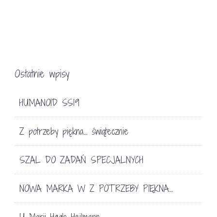
Ostatnie wpisy
HUMANOID SS19
Z potrzeby piękna… świątecznie
SZAL DO ZADAŃ SPECJALNYCH
NOWA MARKA W Z POTRZEBY PIĘKNA…
U Marii Høgh Heilmann