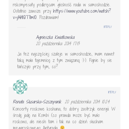
rekompesaty podkręcam głośność radia w samochodzie.
Ostatnio zawsze przy
https://www.youtube.com/watch?
v=jAHlQ77lm10
. Pozdrawiam!
REPLY
Agnieszka Kwiatkowska
20 października 2014 17:13
Ja też najczęściej szaleje w samochodzie, mam nawet
taką mała tajemnicę z tym związaną :):). Fajnie by sie
tańczyło przy tym, co?
REPLY
Renata Slusarska-Szczepanik
20 października 2014 10:24
Koncerty rockowe kochana, to dobry zastrzyk energii. W
środę jadę na Kombi (co prawda może być mało
rockowo, ale niech tam i tak na co dzień słucham
megarockowego Antyradia