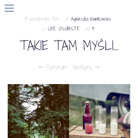
19 października 2014
Agnieszka Kwiatkowska
LIFE
,
OSOBISTE
9
TAKIE TAM MYŚLI…
Poprzedni
Następny