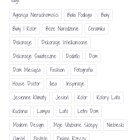
Agencja Nieruchomości
Biała Podłoga
Biały
Biały I Kolor
Boże Narodzenie
Ceramika
Dekoracje
Dekoracje Wielkanocne
Dekoracje Świateczne
Dodatki
Dom
Dom Miesiąca
Fashion
Fotografia
House Doctor
Ikea
Inspiracje
Jesienne Klimaty
Jesień
Kolor
Kolory Lata
Kuchnia
Lampa
Lato
Letni Dom
Modern Design
Moje Ulubione Sklepy
Niebieski
Ogród
Pastele
Piękne Rzeczy