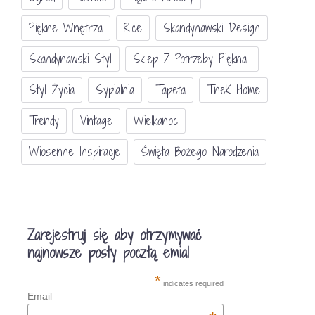
Piękne Wnętrza
Rice
Skandynawski Design
Skandynawski Styl
Sklep Z Potrzeby Piękna...
Styl Życia
Sypialnia
Tapeta
TineK Home
Trendy
Vintage
Wielkanoc
Wiosenne Inspiracje
Święta Bożego Narodzenia
Zarejestruj się aby otrzymywać
najnowsze posty pocztą emial
*
indicates required
Email