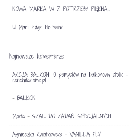
NOWA MARKA W Z POTRZEBY PIĘKNA…
U Marii Høgh Heilmann
Najnowsze komentarze
AKCJA BALKON: 10 pomysłów na balkonowy stolik -
conchitahome.pl
BALKON
-
Marta
SZAL DO ZADAŃ SPECJALNYCH
-
Agnieszka Kwiatkowska
VANILLA FLY
-