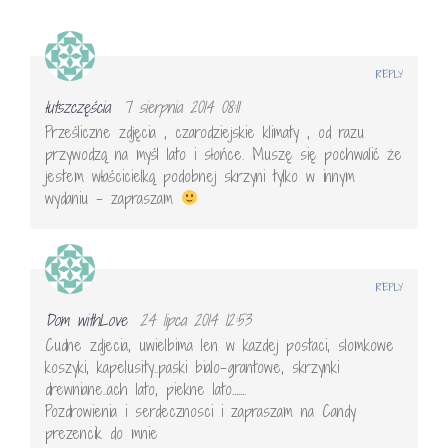
REPLY
łutszczęścia
7 sierpnia 2014 08:11
Prześliczne zdjęcia , czarodziejskie klimaty , od razu
przywodzą na myśl lato i słońce. Muszę się pochwalić że
jestem właścicielką podobnej skrzyni tylko w innym
wydaniu – zapraszam
REPLY
Dom withLove
24 lipca 2014 12:53
Cudne zdjecia, uwielbima len w kazdej postaci, slomkowe
koszyki, kapelusity..paski bialo-grantowe, skrzynki
drewniane..ach lato, piekne lato…….
Pozdrowienia i serdecznosci i zapraszam na Candy
prezencik do mnie