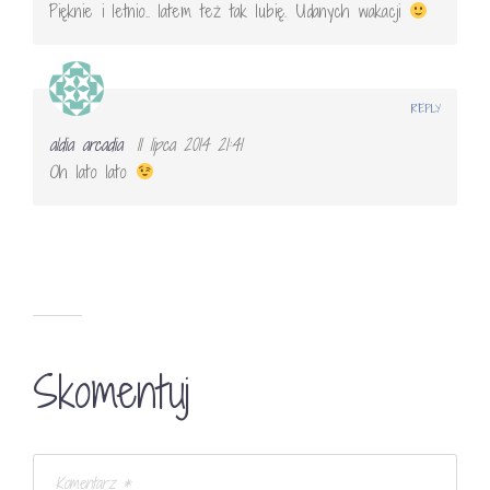
Pięknie i letnio.. latem też tak lubię. Udanych wakacji
REPLY
aldia arcadia
11 lipca 2014 21:41
Oh lato lato
Skomentuj