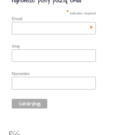
najnowsze posty pocztą emial
*
indicates required
Email
*
Imię
Nazwisko
RSS