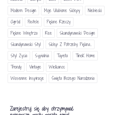
Modern Design
Moje Ulubione Sklepy
Niebieski
Ogród
Pastele
Piękne Rzeczy
Piękne Wnętrza
Rice
Skandynawski Design
Skandynawski Styl
Sklep Z Potrzeby Piękna...
Styl Życia
Sypialnia
Tapeta
TineK Home
Trendy
Vintage
Wielkanoc
Wiosenne Inspiracje
Święta Bożego Narodzenia
Zarejestruj się aby otrzymywać