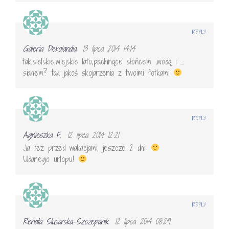
REPLY
Galeria Dekolandia
13 lipca 2014 14:14
tak,sielskie,wiejskie lato,pachnące słońcem ,wodą i …
sianem? tak jakoś skojarzenia z twoimi fotkami
REPLY
Agnieszka F.
12 lipca 2014 12:21
Ja tez przed wakacjami, jeszcze 2 dni!
Udanego urlopu!
REPLY
Renata Slusarska-Szczepanik
12 lipca 2014 08:29