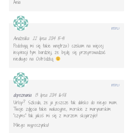
Ania
REPLY
Andżelika
22 lipca 2014 15:41
Podobają mi się takie wnętrza:) czekam na więcej
inspiracji tym bardziej, że będę się przeprowadzać
niedługo na Ostródzką
REPLY
dopoznania
13 lipca 2014 16:58
Urlop? Szkoda, że ja jeszcze tak daleko do niego mam.
Twoje zdjęcia takie wakacyjne, morskie z marynarskim
"czyms" tak jakoś mi się z morzem skojarzyło!
Miłego wypoczynku!