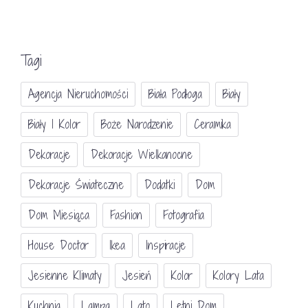
Tagi
Agencja Nieruchomości
Biała Podłoga
Biały
Biały I Kolor
Boże Narodzenie
Ceramika
Dekoracje
Dekoracje Wielkanocne
Dekoracje Świateczne
Dodatki
Dom
Dom Miesiąca
Fashion
Fotografia
House Doctor
Ikea
Inspiracje
Jesienne Klimaty
Jesień
Kolor
Kolory Lata
Kuchnia
Lampa
Lato
Letni Dom