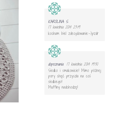
KAROLINA S
17 kwietnia 2014 23:19
kocham biel zdecydowanie:-)pzdr
dopoznania
17 kwietnia 2014 19:30
Słodko i smakowicie! Mimo późnej
pory chęć przyszła na coś
słodkiego!
Muffiny nadchodzę!