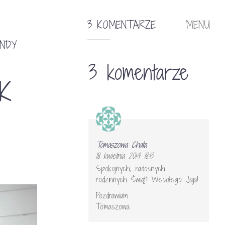
3 KOMENTARZE
MENU
NDY
3 komentarze
K
Tomaszowa Chata
18 kwietnia 2014 18:13
Spokojnych, radosnych i
rodzinnych Świąt! Wesołego Jaja!
Pozdrawiam
Tomaszowa