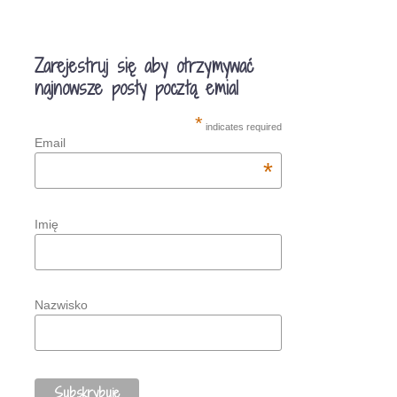
Zarejestruj się aby otrzymywać
najnowsze posty pocztą emial
*
indicates required
Email
*
Imię
Nazwisko