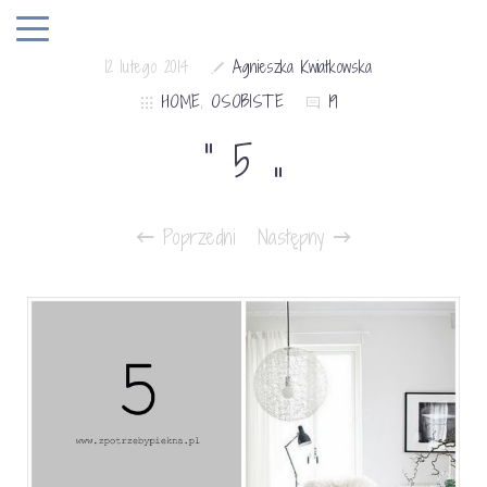
12 lutego 2014
Agnieszka Kwiatkowska
HOME
,
OSOBISTE
19
” 5 „
Poprzedni
Następny