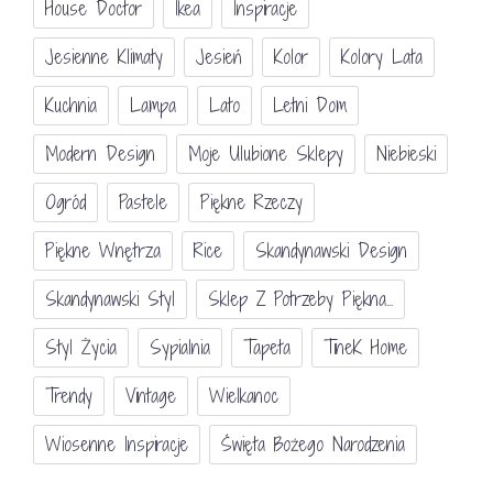
House Doctor
Ikea
Inspiracje
Jesienne Klimaty
Jesień
Kolor
Kolory Lata
Kuchnia
Lampa
Lato
Letni Dom
Modern Design
Moje Ulubione Sklepy
Niebieski
Ogród
Pastele
Piękne Rzeczy
Piękne Wnętrza
Rice
Skandynawski Design
Skandynawski Styl
Sklep Z Potrzeby Piękna...
Styl Życia
Sypialnia
Tapeta
TineK Home
Trendy
Vintage
Wielkanoc
Wiosenne Inspiracje
Święta Bożego Narodzenia