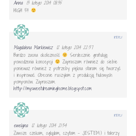
Anna
13 lutego 2014 08:35
HIGH 5!!
REPLY
Magdalena Markiewicz
12 lutego 2014 22:37
Bardzo zacna okoliczność
Serdecznie gratuluję
powodzenia koncepcji
Zapraszam również do siebie
ponieważ również z potrzeby piękna staram się tworzyć
i inspirować. Obecnie ruszyłam z produkcją tiulowych
pomponów. Zapraszam.
http://mysweetdreaminghome.blogspot.com
REPLY
ewelajna
12 lutego 2014 21:34
Zawsze czekam, oglądam, czytam – JESTEM:) i talerzy