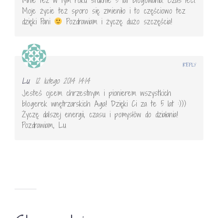
Moje życie też sporo się zmieniło i to częściowo tez
dzięki Pani
Pozdrawiam i życzę dużo szczęścia!
REPLY
Lu
12 lutego 2014 14:14
Jesteś ojcem chrzestnym i pionierem wszystkich
blogerek wnętrzarskich Aga! Dzięki Ci za te 5 lat :)))
Życzę dalszej energii, czasu i pomysłów do działania!
Pozdrawiam, Lu