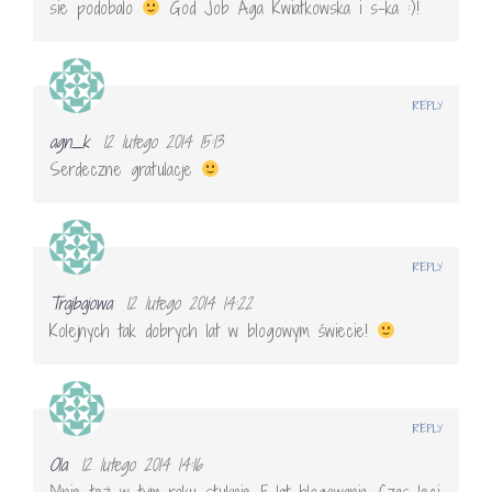
sie podobalo
God Job Aga Kwiatkowska i s-ka :)!
REPLY
agn_k
12 lutego 2014 15:13
Serdeczne gratulacje
REPLY
Trajbajowa
12 lutego 2014 14:22
Kolejnych tak dobrych lat w blogowym świecie!
REPLY
Ola
12 lutego 2014 14:16
Mnie też w tym roku stuknie 5 lat blogowania. Czas leci.