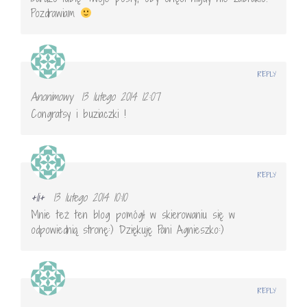
Pozdrawiam
REPLY
Anonimowy
13 lutego 2014 12:07
Congratsy i buziaczki !
REPLY
+li+
13 lutego 2014 10:10
Mnie też ten blog pomógł w skierowaniu się w
odpowiednią stronę:) Dziękuję Pani Agnieszko:)
REPLY