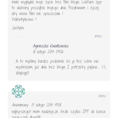
miało wyglądać moje życie bez Pani bloga. Lektura zpp
to ulubiony początek mojego dnia. Pozdrawiam i życzę
aby wena Pani nie opuszczała !
Walentynkowo !
Justyna
REPLY
Agnieszka Kwiatkowska
18 lutego 2014 09:06
A to myślimy bardzo podobnie bo ja też sobie nie
wyobrażam już dnia bez bloga Z potrzeby piękna…. :):),
dziękuję!!
REPLY
Anonimowy
13 lutego 2014 19:08
najlepszego! mam nadzieje,ze bede czytac ZPP do konca
zycia-czyli dlugo!!!!