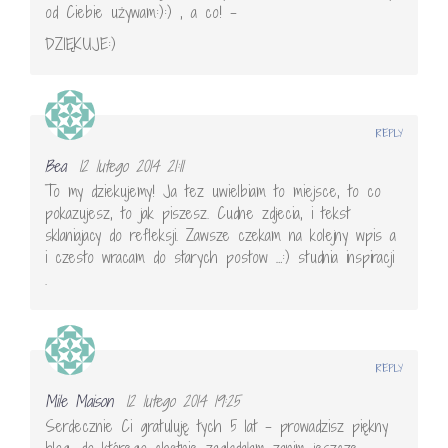
od Ciebie używam:):) , a co! –
DZIĘKUJE:)
REPLY
Bea
12 lutego 2014 21:11
To my dziekujemy! Ja tez uwielbiam to miejsce, to co
pokazujesz, to jak piszesz. Cudne zdjecia, i tekst
sklaniajacy do refleksji. Zawsze czekam na kolejny wpis a
i czesto wracam do starych postow …:) studnia inspiracji
.
REPLY
Mile Maison
12 lutego 2014 19:25
Serdecznie Ci gratuluję tych 5 lat – prowadzisz piękny
blog, do którego chętnie zaglądałam zanim jeszcze