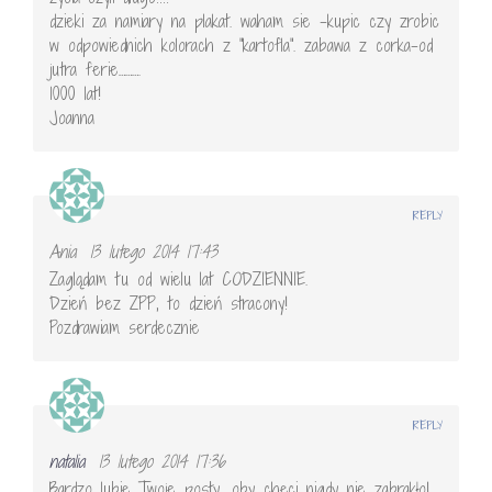
dzieki za namiary na plakat. waham sie -kupic czy zrobic
w odpowiednich kolorach z "kartofla". zabawa z corka-od
jutra ferie……….
1000 lat!
Joanna
REPLY
Ania
13 lutego 2014 17:43
Zaglądam tu od wielu lat CODZIENNIE.
Dzień bez ZPP, to dzień stracony!
Pozdrawiam serdecznie
REPLY
natalia
13 lutego 2014 17:36
Bardzo lubię Twoje posty, oby chęci nigdy nie zabrakło!