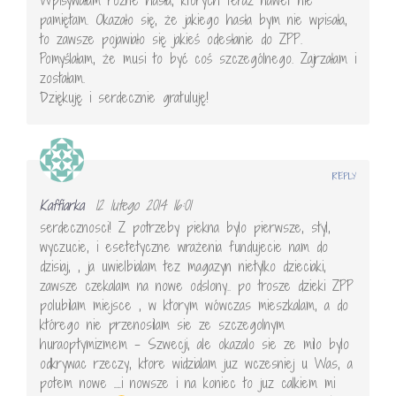
pamiętam. Okazało się, że jakiego hasła bym nie wpisała,
to zawsze pojawiało się jakieś odesłanie do ZPP.
Pomyślałam, że musi to być coś szczególnego. Zajrzałam i
zostałam.
Dziękuję i serdecznie gratuluję!
REPLY
Kaffiarka
12 lutego 2014 16:01
serdecznosci! Z potrzeby piekna bylo pierwsze, styl,
wyczucie, i esetetyczne wrażenia fundujecie nam do
dzisiaj, , ja uwielbialam tez magazyn nietylko dzieciaki,
zawsze czekalam na nowe odslony.. po trosze dzieki ZPP
polubilam miejsce , w ktorym wówczas mieszkalam, a do
którego nie przenosilam sie ze szczegolnym
huraoptymizmem – Szwecji, ale okazalo sie ze milo bylo
odkrywac rzeczy, ktore widzialam juz wczesniej u Was, a
potem nowe ….i nowsze i na koniec to juz calkiem mi