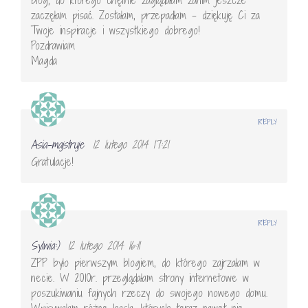
zaczęłam pisać. Zostałam, przepadłam – dziękuję Ci za
Twoje inspiracje i wszystkiego dobrego!
Pozdrawiam
Magda
REPLY
Asia-majstruje
12 lutego 2014 17:21
Gratulacje!
REPLY
Sylwia:)
12 lutego 2014 16:11
ZPP było pierwszym blogiem, do którego zajrzałam w
necie. W 2010r. przeglądałam strony internetowe w
poszukiwaniu fajnych rzeczy do swojego nowego domu.
Wpisywałam różne hasła, których teraz nawet nie