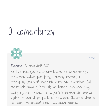
10 komentarzy
REPLY
Kucharz
17 lipca 2013 11:22
Za trzy miesiące dostaniemy klucze do wymarzonego
mieszkania zatem planujemy, szukamy inspiracji i
próbujemy pogodzić marzenia z naszym budżetem. Całe
mieszkanie miało opierać się na trzech barwach: biały,
szary i jasne drewno. Teraz jestem pewien, że dobrze
będzie w centralnym punkcie mieszkania (kuchnia otwarta
na salon) zastosować nieco szalonych kolorów.