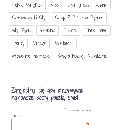
Piękne Wnętrza
Rice
Skandynawski Design
Skandynawski Styl
Sklep Z Potrzeby Piękna...
Styl Życia
Sypialnia
Tapeta
TineK Home
Trendy
Vintage
Wielkanoc
Wiosenne Inspiracje
Święta Bożego Narodzenia
Zarejestruj się aby otrzymywać
najnowsze posty pocztą emial
*
indicates required
Email
*