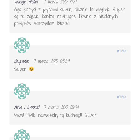
vintage atelier
7 marca 2013 10:19
Aga pomysł z płytkami super, ślicznie to wygląda. Super
są te zdjęcia, bardzo inspirujące. Pewnie z niektórych
pomysłów skorzystam. Buziaki.
REPLY
deqrante
7 marca 2013 09:29
Super
REPLY
Ania i Konrad
7 marca 2013 08:04
Wow! Płytki rozweseliły tą kuchnię!! Super.