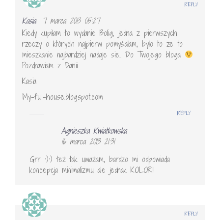
REPLY
Kasia
7 marca 2013 05:27
Kiedy kupiłam to wydanie Bolig, jedna z pierwszych
rzeczy o których najpierw pomyślałam, było to ze to
mieszkanie najbardziej nadaje sie.. Do Twojego bloga
Pozdrawiam z Danii
Kasia
My-full-house.blogspot.com
REPLY
Agnieszka Kwiatkowska
16 marca 2013 21:31
Grr :):) też tak uważam, bardzo mi odpowiada
koncepcja minimalizmu ale jednak KOLOR!
REPLY