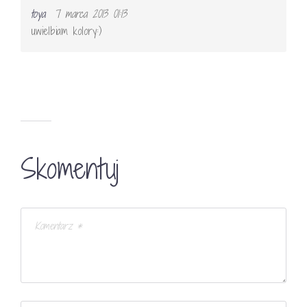
toya
7 marca 2013 01:13
uwielbiam kolory:)
Skomentuj