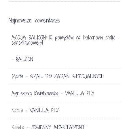
Najnowsze komentarze
AKCJA BALKON: 10 pomysłów na balkonowy stolik -
conchitahome.pl
BALKON
-
Marta
SZAL DO ZADAŃ SPECJALNYCH
-
Agnieszka Kwiatkowska
VANILLA FLY
-
VANILLA FLY
Natalia
-
JESIENNY APARTAMENT
Sandra
-