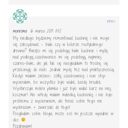
REPLY
monroma
16 marca 2013 11:52
My niedługo będziemy remontować kuchnię i nie moge
się zdecydować – biała czy w kolorze rustykalnego
drewna? Bardzo mi się podobają białe kuchnie i myślę
nad podłogą…szachwonice mi się podobają, najmniej
czarno-białe, ale jak tak się naogladałam to trochę się
przekonuję do nich. Jednak myslę też nad praktycznością.
Kiedyś miałam zielono- żółtą szachownicę i non stop
wycierałam, bo wszystko było widać, każdy brudek.
Wystarczyła mokra plamka i już było widać kurz na niej,
koszmar! Ale wtedy miałam maleńką kuchenkę i nie było
problemu z wycieraniem, ale teraz sobie tego nie
wyobrażam + zwierzaki do tego!
Poogladam sobie bloga, może coś mi jeszcze wpadnie w
oko
Pozdrawiam!