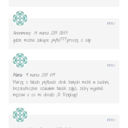
REPLY
Anonimowy
14 marca 2013 08:53
gdzie można zakupic płytki???proszę o odp
REPLY
Maria
9 marca 2013 11:19
Marzę o takich płytkach obok białych mebli w kuchni,
bezskutecznie szukałam takich zdjęć, żeby wyjaśnić
mężowi o co mi chodzi. ;D Dziękuję!
REPLY