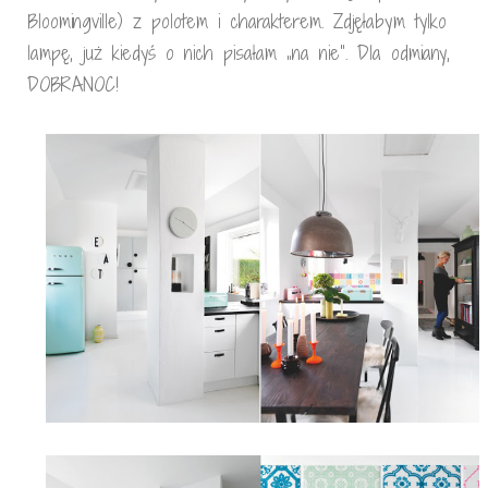
Bloomingville) z polotem i charakterem. Zdjęłabym tylko
lampę, już kiedyś o nich pisałam „na nie”. Dla odmiany,
DOBRANOC!