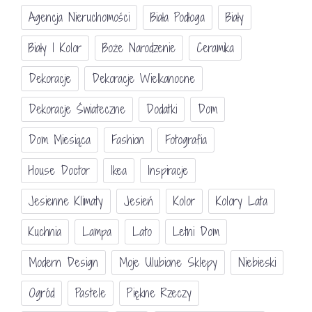
Agencja Nieruchomości
Biała Podłoga
Biały
Biały I Kolor
Boże Narodzenie
Ceramika
Dekoracje
Dekoracje Wielkanocne
Dekoracje Świateczne
Dodatki
Dom
Dom Miesiąca
Fashion
Fotografia
House Doctor
Ikea
Inspiracje
Jesienne Klimaty
Jesień
Kolor
Kolory Lata
Kuchnia
Lampa
Lato
Letni Dom
Modern Design
Moje Ulubione Sklepy
Niebieski
Ogród
Pastele
Piękne Rzeczy