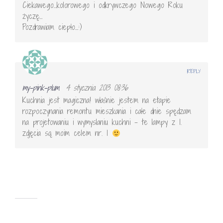
Ciekawego…kolorowego i odkrywczego Nowego Roku
życzę…
Pozdrawiam ciepło…:)
REPLY
my-pink-plum
4 stycznia 2013 08:36
Kuchnia jest magiczna! właśnie jestem na etapie
rozpoczynania remontu mieszkania i całe dnie spędzam
na projetowaniu i wymyslaniu kuchni – te lampy z 1.
zdjęcia są moim celem nr. 1