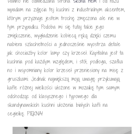
Dawno nie odwiedzana strona
Skona Hem
i od razu
wpadam na zdjęcia tej kuchni z industrialnym akcentem,
którym przyznaje jestem trochę zmęczona ale nie w
tym przypadku. Podoba mi się tutaj takie jego
zmiękczenie, wygładzenie kobiecą ręką dzięki czemu
nabiera szlachetności a jednocześnie wyostrza detale
jak chociażby kolor lamp czy krzeseł. Kapitalna jest ta
kuchnia pod każdym względem, i stół, podłoga, szafka
no i wspomniany kolor krzeseł przeniesiony na misę z
gruszkami. Jednak największą moją uwagę przykuwają
kafle różnej wielkości ułożone w mozaikę tym samym
odchodząc od klasycznego i typowego dla
skandynawskich kuchni ułożenia białych kafli na
cegiełkę. PIĘKNA!