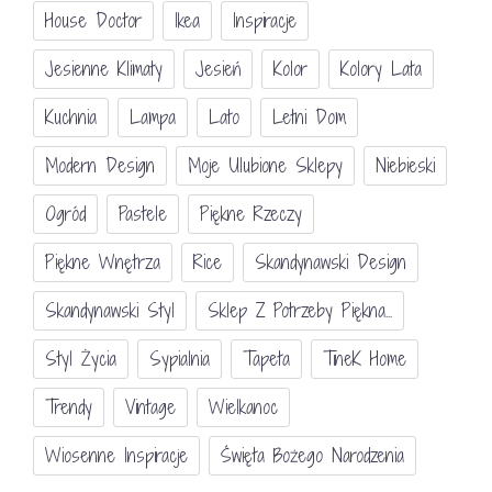
House Doctor
Ikea
Inspiracje
Jesienne Klimaty
Jesień
Kolor
Kolory Lata
Kuchnia
Lampa
Lato
Letni Dom
Modern Design
Moje Ulubione Sklepy
Niebieski
Ogród
Pastele
Piękne Rzeczy
Piękne Wnętrza
Rice
Skandynawski Design
Skandynawski Styl
Sklep Z Potrzeby Piękna...
Styl Życia
Sypialnia
Tapeta
TineK Home
Trendy
Vintage
Wielkanoc
Wiosenne Inspiracje
Święta Bożego Narodzenia