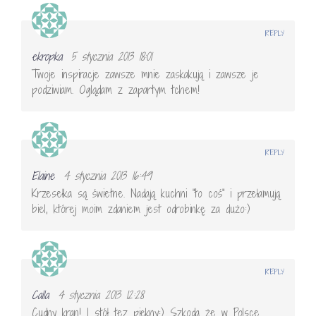
REPLY
ekropka
5 stycznia 2013 18:01
Twoje inspiracje zawsze mnie zaskakują i zawsze je
podziwiam. Oglądam z zapartym tchem!
REPLY
Elaine
4 stycznia 2013 16:49
Krzesełka są świetne. Nadają kuchni "to coś" i przełamują
biel, której moim zdaniem jest odrobinkę za dużo:)
REPLY
Calla
4 stycznia 2013 12:28
Cudny kran! I stół tez piękny:) Szkoda że w Polsce