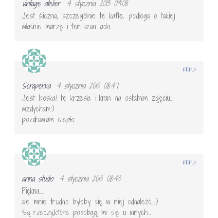
vintage atelier
4 stycznia 2013 09:08
Jest śliczna, szczególnie te kafle, podłoga o takiej
właśnie marzę i ten kran ach…
REPLY
Scraperka
4 stycznia 2013 08:47
Jest boska! te krzesła i kran na ostatnim zdjęciu…
wzdycham:)
pozdrawiam ciepło
REPLY
anna studio
4 stycznia 2013 08:43
Piękna…..
ale mnie trudno byłoby się w niej odnaleźć…;)
Są rzeczy,które podobają mi się u innych…