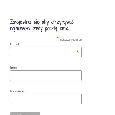
Zarejestruj się aby otrzymywać
najnowsze posty pocztą emial
*
indicates required
Email
*
Imię
Nazwisko