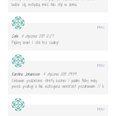
ludzie się wstydzą mieć taki styl w domu.
REPLY
Calla
4 stycznia 2013 12:27
Piękny kran! I stół też cudny!
REPLY
Karolina Johansson
4 stycznia 2013 09:39
Ciekawie podzielone strefy kuchni / jadalni. Niby maly
pasek podlogi a tak wzbogaca wnetrze!! pozdrawiam // k
REPLY