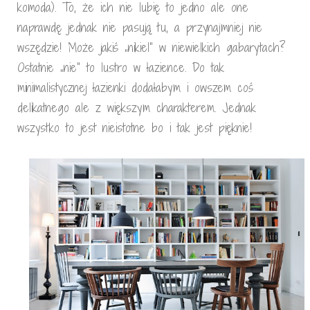
komoda). To, że ich nie lubię to jedno ale one
naprawdę jednak nie pasują tu, a przynajmniej nie
wszędzie! Może jakiś „nikiel” w niewielkich gabarytach?
Ostatnie „nie” to lustro w łazience. Do tak
minimalistycznej łazienki dodałabym i owszem coś
delikatnego ale z większym charakterem. Jednak
wszystko to jest nieistotne bo i tak jest pięknie!