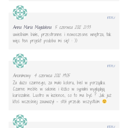
REPLY
Anna Maria Magdalena
5 czerwca 2012 21:33
uwielbiam białe, przestronne i nowoczesne wnętrza, tak
więc ten projekt podoba mi się! : ))
REPLY
Anonimowy
4 czerwca 2012 19:05
Za dużo czarnego, za mało koloru, biel w porządku.
Czarne meble w salonie i łóżko w sypialni wyglądają
kuriozalnie. Lustro w łazience, co to ma być ? Jak już
ktoś wcześniej zauważył – stół przede wszystkim
REPLY