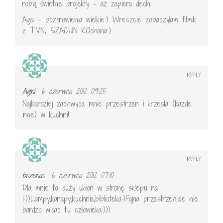
robią świetne projekty – aż zapiera dech.
Aga – pozdrowienia wielkie:) Wreszcie zobaczyłam filmik
z TVN, SZACUN KOchana:)
REPLY
Agni
6 czerwca 2012 09:25
Najbardziej zachwyca mnie przestrzen i krzesla (kazde
inne) w kuchni!
REPLY
bozenas
6 czerwca 2012 07:10
Dla mnie to duży ukłon w stronę sklepu na
I:))Lampy,kanapy,kuchnia,biblioteka:)Fajna przestrzeń,ale nie
bardzo widac tu człowieka:)))