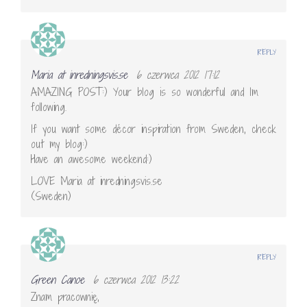
REPLY
Maria at inredningsvis.se
6 czerwca 2012 17:12
AMAZING POST:) Your blog is so wonderful and Im
following.
If you want some décor inspiration from Sweden, check
out my blog:)
Have an awesome weekend:)
LOVE Maria at inredningsvis.se
(Sweden)
REPLY
Green Canoe
6 czerwca 2012 13:22
Znam pracownię,