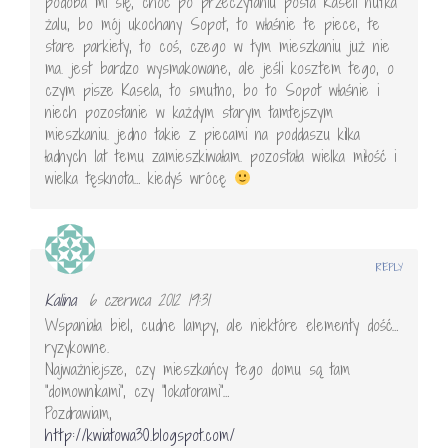
podoba mi się, choć po przeczytaniu posta Kaseli nutka
żalu, bo mój ukochany Sopot, to właśnie te piece, te
stare parkiety, to coś, czego w tym mieszkaniu już nie
ma. jest bardzo wysmakowane, ale jeśli kosztem tego, o
czym pisze Kasela, to smutno, bo to Sopot właśnie i
niech pozostanie w każdym starym tamtejszym
mieszkaniu. jedno takie z piecami na poddaszu kilka
ładnych lat temu zamieszkiwałam. pozostała wielka miłość i
wielka tęsknota… kiedyś wrócę
REPLY
Kalina
6 czerwca 2012 19:31
Wspaniała biel, cudne lampy, ale niektóre elementy dość…
ryzykowne.
Najważniejsze, czy mieszkańcy tego domu są tam
"domownikami", czy "lokatorami"…
Pozdrawiam,
http://kwiatowa30.blogspot.com/