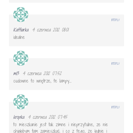
REPLY
Kaffiarka
4 czerwca 2012 08:01
idealne
REPLY
m13
4 czerwca 2012 07:52
cudowne to wnętrze, te lampy….
REPLY
kropka
4 czerwca 2012 07:45
to mieszkanie jest tak zimne i nieprzytulne, ze nie
chiałabym tam zamieszkać. i co z tego, że ładnie i