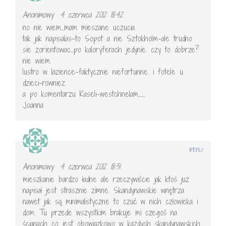
Anonimowy
4 czerwca 2012 18:42
no nie wiem…mam mieszane uczucia.
tak jak napisalas-to Sopot a nie Sztokholm-ale trudno
sie zorientowac…po kaloryferach jedynie. czy to dobrze?
nie wiem.
lustro w lazience-faktycznie niefortunne. i fotele u
dzieci-rowniez.
a po komentarzu Kaseli-westchnelam…….
Joanna
REPLY
Anonimowy
4 czerwca 2012 18:31
mieszkanie bardzo ładne ale rzeczywiście jak ktoś już
napisał jest strasznie zimne. Skandynawskie wnętrza
nawet jak są minimalistyczne to czuć w nich człowieka i
dom. Tu przede wszystkim brakuje mi czegoś na
ścianach co jest obowiązkowo w każdych skandynawskich