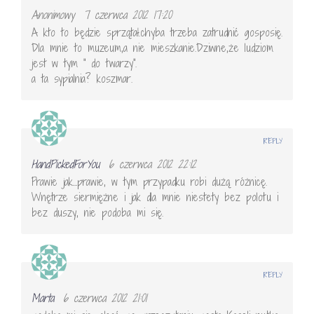
Anonimowy
7 czerwca 2012 17:20
A kto to będzie sprzątał.chyba trzeba zatrudnić gosposię.
Dla mnie to muzeum,a nie mieszkanie.Dziwne,że ludziom
jest w tym " do twarzy".
a ta sypialnia? koszmar.
REPLY
HandPickedForYou
6 czerwca 2012 22:12
Prawie jak…prawie, w tym przypadku robi dużą różnicę.
Wnętrze siermiężne i jak dla mnie niestety bez polotu i
bez duszy, nie podoba mi się.
REPLY
Marta
6 czerwca 2012 21:01