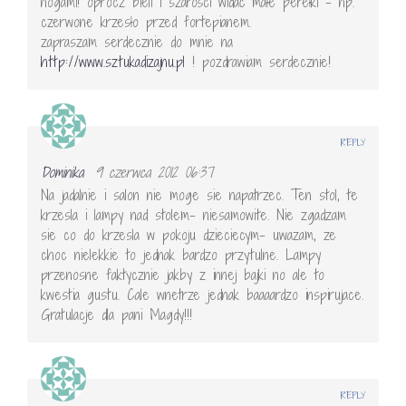
nogami! oprócz bieli i szarości widać małe perełki – np.
czerwone krzesło przed fortepianem.
zapraszam serdecznie do mnie na
http://www.sztukadizajnu.pl
! pozdrawiam serdecznie!
REPLY
Dominika
9 czerwca 2012 06:37
Na jadalnie i salon nie moge sie napatrzec. Ten stol, te
krzesla i lampy nad stolem- niesamowite. Nie zgadzam
sie co do krzesla w pokoju dzieciecym- uwazam, ze
choc nielekkie to jednak bardzo przytulne. Lampy
przenosne faktycznie jakby z innej bajki no ale to
kwestia gustu. Cale wnetrze jednak baaaardzo inspirujace.
Gratulacje dla pani Magdy!!!
REPLY