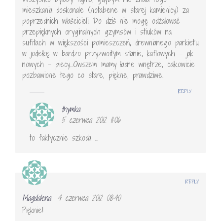
mieszkania doskonale (notabene w starej kamienicy) za
poprzednich właścicieli. Do dziś nie mogę odżałować
przepięknych oryginalnych gzymsów i stiuków na
sufitach w większości pomieszczeń, drewnianego parkietu
w jodełkę w bardzo przyzwoitym stanie, kaflowych – jak
nowych – piecy…Owszem mamy ładne wnętrze, całkowicie
pozbawione tego co stare, piękne, prawdziwe.
REPLY
thymka
5 czerwca 2012 11:06
to faktycznie szkoda …
REPLY
Magdalena
4 czerwca 2012 08:40
Pięknie!