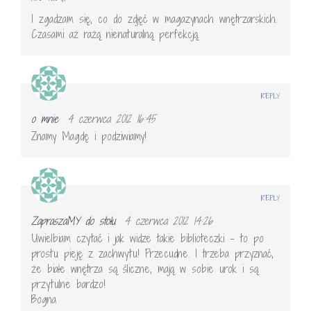
I zgadzam się, co do zdjęć w magazynach wnętrzarskich.
Czasami aż rażą nienaturalną perfekcją.
REPLY
o mnie
4 czerwca 2012 16:45
Znamy Magdę i podziwiamy!
REPLY
ZapraszaMY do stołu
4 czerwca 2012 14:26
Uwielbiam czytać i jak widze takie biblioteczki – to po
prostu pieję z zachwytu! Przecudne. I trzeba przyznać,
że białe wnętrza są śliczne, mają w sobie urok i są
przytulne bardzo!
Bogna