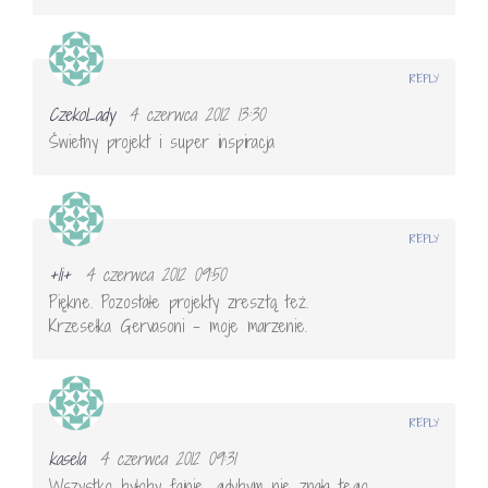
REPLY
CzekoLady
4 czerwca 2012 13:30
Świetny projekt i super inspiracja
REPLY
+li+
4 czerwca 2012 09:50
Piękne. Pozostałe projekty zresztą też.
Krzesełka Gervasoni – moje marzenie.
REPLY
kasela
4 czerwca 2012 09:31
Wszystko byłoby fajnie, gdybym nie znała tego