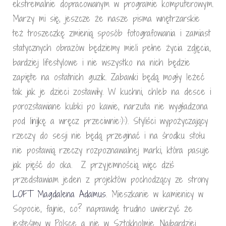
ekstremalnie dopracowanym w programie komputerowym.
Marzy mi się, jeszcze że nasze pisma wnętrzarskie
też troszeczkę zmienią sposób fotografowania i zamiast
statycznych obrazów będziemy mieli pełne życia zdjęcia,
bardziej lifestylowe i nie wszystko na nich będzie
zapięte na ostatnich guzik. Zabawki będą mogły leżeć
tak jak je dzieci zostawiły. W kuchni, chleb na desce i
porozstawiane kubki po kawie, narzuta nie wygładzona
pod linijkę a wręcz przeciwnie:):). Styliści wypożyczający
rzeczy do sesji nie będą przeginać i na środku stołu
nie postawią rzeczy rozpoznawalnej marki, która pasuje
jak pięść do oka. Z przyjemnością więc dziś
przedstawiam jeden z projektów pochodzący ze strony
LOFT Magdalena Adamus
. Mieszkanie w kamienicy w
Sopocie, fajnie, co? naprawdę trudno uwierzyć że
jesteśmy w Polsce a nie w Sztokholmie. Najbardziej