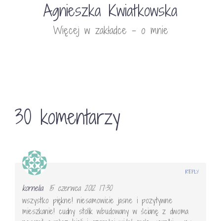
Agnieszka Kwiatkowska
Więcej w zakładce - o mnie
30 komentarzy
REPLY
kornelia
15 czerwca 2012 17:30
wszystko piękne! niesamowicie jasne i pozytywne
mieszkanie! cudny stolik wbudowany w ścianę z dwoma