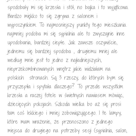
spodobały mi się krzesła i stół, no bajka i to wyjątkowa.
Bardzo miękko to się zgrywa z salonem i
wypoczynkiem. To najmocniejszy punkty tego mieszkania.
najmniej podoba mi się sypialnia ale to zwyczajnie inne
upodobania, bardziej ciepłe. Jak zawsze oczywiście,
jednemu się bardziej spodoba , drugiemu mniej ale
według mnie jest to jedno z najładniejszych,
nieprzekombinowanych wnętrz jakie widziałam na
polskich stronach. Są 3 rzeczy, do których bym się
przyczepiła i spytała dlaczego? To przede wszystkim
krzesła a raczej fotele w świetnych nawiasem mówiąc,
dziecięcych pokojach. Szkoda wielka bo aż się prosi
tam coś lekkiego i mniej zobowiązującego. I te lampy,
które mam wrażenie, że przenoszono z jednego
miejsca do drugiego na potrzeby sesji (sypialnia, salon,