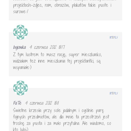
projektach-zdjec, ram, obrazów, plakatów takie puste i
surowe:/
REPLY
bajowka
4 czerwca 2012 18:17
Z tym lustrem to masz rację, super mieszkanko,
widziałam też inne mieszkania tej projektantki, są
wspaniałe:)
REPLY
FaTe
4 czerwca 2012 18:11
Świetne krzesła przy sole jadalnym i ogólnie parę
fajnych przedmiotów, ale dla mnie ta przestrzeń jest
trochę za pusta i za mało przytulna. Ale wiadomo, co
kto lubi;)