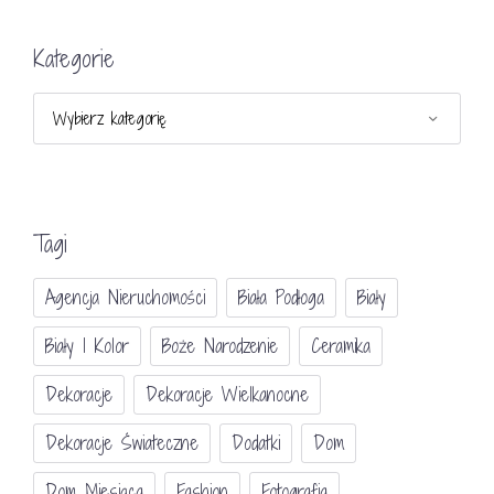
Kategorie
Kategorie
Tagi
Agencja Nieruchomości
Biała Podłoga
Biały
Biały I Kolor
Boże Narodzenie
Ceramika
Dekoracje
Dekoracje Wielkanocne
Dekoracje Świateczne
Dodatki
Dom
Dom Miesiąca
Fashion
Fotografia