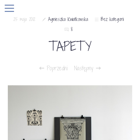
25 maja 2012
Agnieszka Kwiatkowska
Bez kategorii
8
TAPETY
Poprzedni
Następny