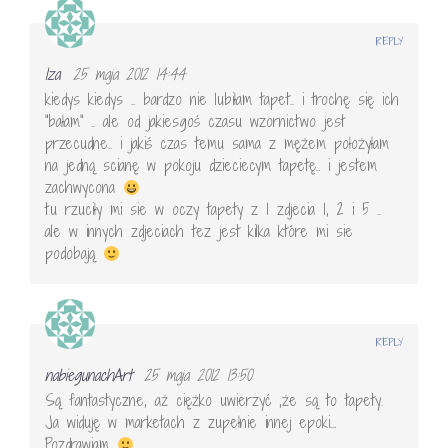
REPLY
Iza
25 maja 2012 14:44
kiedys kiedys .. bardzo nie lubiłam tapet.. i trochę się ich
"bałam" .. ale od jakiesgoś czasu wzornictwo jest
przecudne.. i jakiś czas temu sama z mężem położyłam
na jedną scianę w pokoju dzieciecym tapetę.. i jestem
zachwycona
tu rzuciły mi sie w oczy tapety z 1 zdjecia 1, 2 i 5 ..
ale w innych zdjeciach tez jest kilka które mi sie
podobają
REPLY
nabiegunachArt
25 maja 2012 13:50
Są fantastyczne, aż ciężko uwierzyć ,że są to tapety.
Ja widuję w marketach z zupełnie innej epoki…
Pozdrawiam