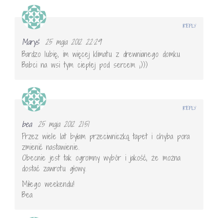
REPLY
Maryś
25 maja 2012 22:29
Bardzo lubię, im więcej klimatu z drewnianego domku
Babci na wsi tym cieplej pod sercem ;)))
REPLY
bea
25 maja 2012 21:51
Przez wiele lat byłam przeciwniczką tapet i chyba pora
zmienić nastawienie.
Obecnie jest tak ogromny wybór i jakość, że można
dostać zawrotu głowy.
Miłego weekendu!
Bea