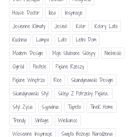
House Doctor
Ikea
Inspiracje
Jesienne Klimaty
Jesień
Kolor
Kolory Lata
Kuchnia
Lampa
Lato
Letni Dom
Modern Design
Moje Ulubione Sklepy
Niebieski
Ogród
Pastele
Piękne Rzeczy
Piękne Wnętrza
Rice
Skandynawski Design
Skandynawski Styl
Sklep Z Potrzeby Piękna...
Styl Życia
Sypialnia
Tapeta
TineK Home
Trendy
Vintage
Wielkanoc
Wiosenne Inspiracje
Święta Bożego Narodzenia