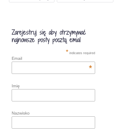
Zarejestruj się aby otrzymywać
najnowsze posty pocztą emial
*
indicates required
Email
*
Imię
Nazwisko