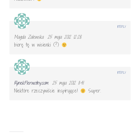
REPLY
Magda Zalewska
25 maja 2012 12:28
biorę tę w wisienki (?)
REPLY
RynekPierwotny.com
25 maja 2012 11:41
Niektóre rzeczywiście inspirujące!
Super.