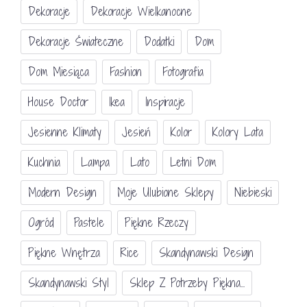
Dekoracje
Dekoracje Wielkanocne
Dekoracje Świateczne
Dodatki
Dom
Dom Miesiąca
Fashion
Fotografia
House Doctor
Ikea
Inspiracje
Jesienne Klimaty
Jesień
Kolor
Kolory Lata
Kuchnia
Lampa
Lato
Letni Dom
Modern Design
Moje Ulubione Sklepy
Niebieski
Ogród
Pastele
Piękne Rzeczy
Piękne Wnętrza
Rice
Skandynawski Design
Skandynawski Styl
Sklep Z Potrzeby Piękna...