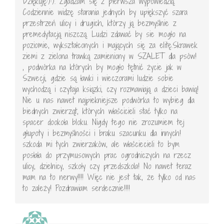
Dziękuję:):). Zgadzam się z pierwsza wypowiedzią.
Codziennie widzę starania jednych by upiększyć szara
przestrzeń ulicy i drugich, którzy ją bezmyślnie z
premedytacją niszczą. Ludzi zdawać by sie mogło na
poziomie, wykształconych i mających się za elitę.Skrawek
ziemi z zielona trawką zamieniony w SZALET dla psów!
, podwórka na których by mogło tętnić życie jak w
Szwecji, gdzie są ławki i wieczorami ludzie sobie
wychodzą i czytaja ksiązki, czy rozmawiają a dzieci bawią!
Nie u nas nawet najpiekniejsze podwórka to wybieg dla
biednych zwierząt, których właścicieli stać tylko na
spacer dookoła bloku. Nigdy tego nie zrozumiem tej
głupoty i bezmyślności i braku szacunku dla innych!
szkoda mi tych zwierzaków, ale właściecieli to bym
posłała do przymusowych prac ogrodniczych na rzecz
ulicy, dzielnicy, szkoły czy przedszkola! No nawet teraz
mam na to nerwy!!!! Więc nie jest tak, że tylko od nas
to zależy! Pozdrawiam serdecznie!!!!