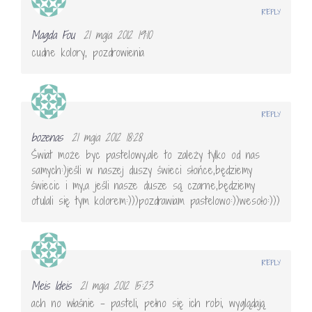
REPLY
Magda Fou
21 maja 2012 19:10
cudne kolory, pozdrowienia
REPLY
bozenas
21 maja 2012 18:28
Świat może byc pastelowy,ale to zależy tylko od nas
samych:)jeśli w naszej duszy świeci słońce,będziemy
świecic i my,a jeśli nasze dusze są czarne,będziemy
otulali się tym kolorem:)))pozdrawiam pastelowo:))wesoło:)))
REPLY
Meis Ideis
21 maja 2012 15:23
ach no właśnie – pasteli, pełno się ich robi, wyglądają