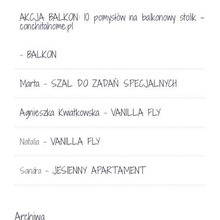
AKCJA BALKON: 10 pomysłów na balkonowy stolik -
conchitahome.pl
BALKON
-
Marta
SZAL DO ZADAŃ SPECJALNYCH
-
Agnieszka Kwiatkowska
VANILLA FLY
-
VANILLA FLY
Natalia
-
JESIENNY APARTAMENT
Sandra
-
Archiwa