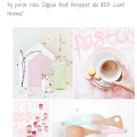
tej porze roku. Zdjęcia
Bodil Bergqvis
t dla IKEA „Livet
Hemma”.