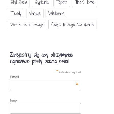
Styl Życia
Sypialnia
Tapeta
TineK Home
Trendy
Vintage
Wielkanoc
Wiosenne Inspiracje
Święta Bożego Narodzenia
Zarejestruj się aby otrzymywać
najnowsze posty pocztą emial
*
indicates required
Email
*
Imię