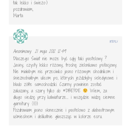
tak lekko i świeżo:)
pozdrawiam,
Marta
REPLY
Anonimowy
21 maja 2012 12:49
Dlaczego Świat nie może być cąły taki pastelowy ?
Jasny, czysty lekko różowy, trochę zielonkawo pistacjowy.
Nie miałabym nic przeciwko jasno różowym chodnikom i
śnieżnobiałbym ulicom po, których jeździłyby seledynowe i
blado żółte samochodziki. Czarny powinien zostać
zakazany, a szary tylko do #DBE3DE
Wiem, za
długo siedzę przy kalwiaturze…. i wszędzie widzę ciemne
garnitury :))))
Pozdrawiam jasno słonecznie i pastelowo z alabastrowym
uśmiechem i delikatnie głaszcząc w kolorze ecru.