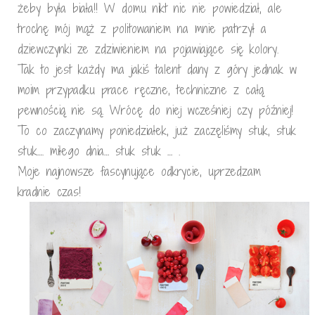
żeby była biała!! W domu nikt nic nie powiedział, ale
trochę mój mąż z politowaniem na mnie patrzył a
dziewczynki ze zdziwieniem na pojawiające się kolory.
Tak to jest każdy ma jakiś talent dany z góry jednak w
moim przypadku prace ręczne, techniczne z całą
pewnością nie są. Wrócę do niej wcześniej czy później!
To co zaczynamy poniedziałek, już zaczęliśmy stuk, stuk
stuk…. miłego dnia… stuk stuk … .
Moje najnowsze fascynujące odkrycie, uprzedzam
kradnie czas!