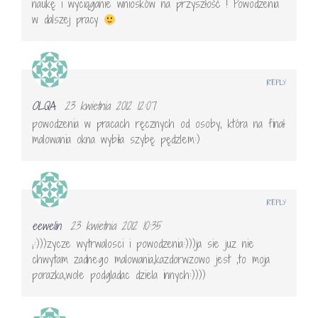
naukę i wyciąganie wniosków na przyszłość ! Powodzenia
w dalszej pracy
REPLY
OLQA
23 kwietnia 2012 12:07
powodzenia w pracach ręcznych od osoby, która na finał
malowania okna wybiła szybę pędzlem:)
REPLY
eewelin
23 kwietnia 2012 10:35
;:)))zycze wytrwalosci i powodzenia:)))ja sie juz nie
chwytam zadnego malowania,kazdorwzowo jest ,to moja
porazka,wole podgladac dziela innych:))))