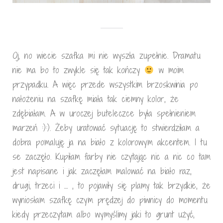
Oj, no wiecie szafka mi nie wyszła zupełnie. Dramatu
nie ma bo to zwykle się tak kończy
w moim
przypadku. A więc przede wszystkim brzoskwinia po
nałożeniu na szafkę miała tak ciemny kolor, że
zdębiałam. A w uroczej buteleczce była spełnieniem
marzeń :):). Żeby uratować sytuację to stwierdziłam a
dobra pomaluję ja na biało z kolorowym akcentem. I tu
se zaczęło. Kupiłam farby nie czytając nic a nic co tam
jest napisane i jak zaczęłam malować na biało raz,
drugi, trzeci i … , to pojawiły się plamy tak brzydkie, że
wyniosłam szafkę czym prędzej do piwnicy do momentu
kiedy przeczytam albo wymyślimy jaki to grunt użyć,