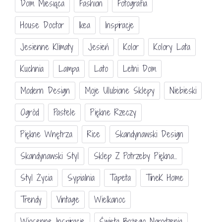
Dom Miesiąca
Fashion
Fotografia
House Doctor
Ikea
Inspiracje
Jesienne Klimaty
Jesień
Kolor
Kolory Lata
Kuchnia
Lampa
Lato
Letni Dom
Modern Design
Moje Ulubione Sklepy
Niebieski
Ogród
Pastele
Piękne Rzeczy
Piękne Wnętrza
Rice
Skandynawski Design
Skandynawski Styl
Sklep Z Potrzeby Piękna...
Styl Życia
Sypialnia
Tapeta
TineK Home
Trendy
Vintage
Wielkanoc
Wiosenne Inspiracje
Święta Bożego Narodzenia