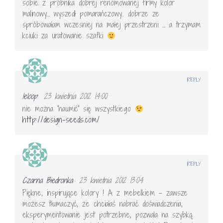
sobie z próbnika dobrej renomowanej firmy kolor
malinowy… wyszedł pomarańczowy.. dobrze ze
spróbowałam wczesniej na małej przestrzeni … a trzymam
kciuki za uratowanie szafki
REPLY
leloop
23 kwietnia 2012 14:00
nie można "naumić" się wszystkiego
http://design-seeds.com/
REPLY
Czarna Biedronka
23 kwietnia 2012 13:04
Piękne, inspirujące kolory ! A z mebelkiem – zawsze
możesz tłumaczyć, że chciałaś nabrać doświadczenia,
eksperymentowanie jest potrzebne, pozwala na szybką