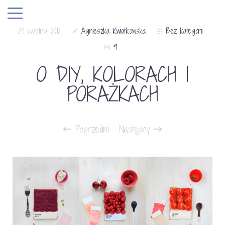
23 kwietnia 2012
Agnieszka Kwiatkowska
Bez kategorii
9
O DIY, KOLORACH I
PORAŻKACH
Poprzedni
Następny