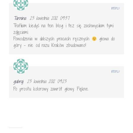
REPLY
Tarnina
23 kwietnia 2012 09:37
Trafiłam kiedyś na ten blog i też się zachwyciłam tymi
zdjęciami.
Powodzenia w dalszych pracach ręcznych
głowa do
góry – nie od razu Kraków zbudowano!
REPLY
gabraj
23 kwietnia 2012 09:23
Po prostu kolorowy zawrót głowy. Piękne.