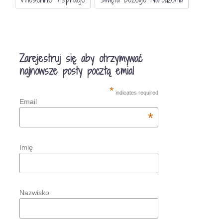
Zarejestruj się aby otrzymywać
najnowsze posty pocztą emial
*
indicates required
Email
*
Imię
Nazwisko