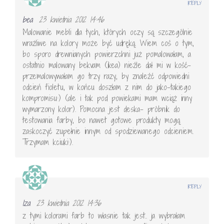
REPLY
bea
23 kwietnia 2012 14:46
Malowanie mebli dla tych, których oczy są szczególnie
wrażliwe na kolory może być udręką. Wiem coś o tym,
bo sporo drewnianych powierzchni już pomalowałam, a
ostatnio malowany bekvam (ikea) nieźle dał mi w kość-
przemalowywałam go trzy razy, by znaleźć odpowiedni
odcień fioletu, w końcu doszłam z nim do jako-takiego
kompromisu:) (ale i tak pod powiekami mam wciąż inny
wymarzony kolor). Pomocna jest deska- próbnik do
testowania farby, bo nawet gotowe produkty mogą
zaskoczyć zupełnie innym od spodziewanego odcieniem.
Trzymam kciuki:).
REPLY
Iza
23 kwietnia 2012 14:36
z tymi kolorami farb to własnie tak jest.. ja wybrałam