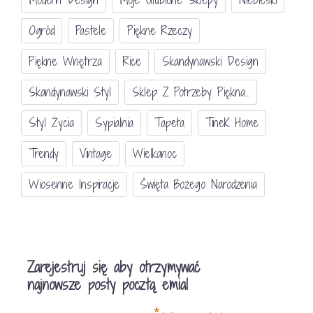
Ogród
Pastele
Piękne Rzeczy
Piękne Wnętrza
Rice
Skandynawski Design
Skandynawski Styl
Sklep Z Potrzeby Piękna...
Styl Życia
Sypialnia
Tapeta
TineK Home
Trendy
Vintage
Wielkanoc
Wiosenne Inspiracje
Święta Bożego Narodzenia
Zarejestruj się aby otrzymywać
najnowsze posty pocztą emial
*