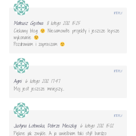
REPLY
Mateusz Gęstwa
8 lutego 2012 15:25
Ciekawy blog
Niesamowite projekty i jeszcze lepsze
wykonanie
Pozdrawiam i zapraszam
REPLY
Agni
6 lutego 2012 17:47
Moj jest jeszcze mniejszy…
REPLY
Justyna Łotowska, Dobrze Mieszkaj
6 lutego 2012 15:02
Piękne jak zwykle. A ja uwielbiam taki styl! bardzo