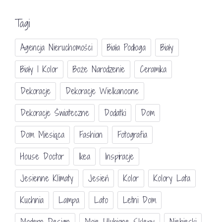
Tagi
Agencja Nieruchomości
Biała Podłoga
Biały
Biały I Kolor
Boże Narodzenie
Ceramika
Dekoracje
Dekoracje Wielkanocne
Dekoracje Świateczne
Dodatki
Dom
Dom Miesiąca
Fashion
Fotografia
House Doctor
Ikea
Inspiracje
Jesienne Klimaty
Jesień
Kolor
Kolory Lata
Kuchnia
Lampa
Lato
Letni Dom
Modern Design
Moje Ulubione Sklepy
Niebieski