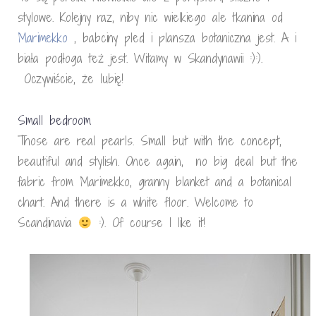
stylowe. Kolejny raz, niby nic wielkiego ale tkanina od
M
arimekko
, babciny pled i plansza botaniczna jest. A i
biała podłoga też jest. Witamy w Skandynawii :):).
Oczywiście, że lubię!
Small bedroom
Those are real pearls. Small but with the concept,
beautiful and stylish. Once again, no big deal but the
fabric from Marimekko, granny blanket and a botanical
chart. And there is a white floor. Welcome to
Scandinavia
:). Of course I like it!