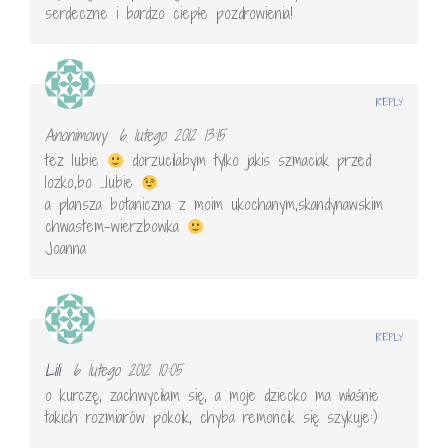
serdeczne i bardzo ciepłe pozdrowienia!
REPLY
Anonimowy
6 lutego 2012 13:15
tez lubie
dorzucilabym tylko jakis szmaciak przed
lozko,bo …lubie
a plansza botaniczna z moim ukochanym,skandynawskim
chwastem-wierzbowka
Joanna
REPLY
Lili
6 lutego 2012 10:05
o kurczę, zachwyciłam się, a moje dziecko ma właśnie
takich rozmiarów pokoik, chyba remoncik się szykuje:)