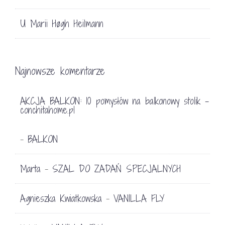
U Marii Høgh Heilmann
Najnowsze komentarze
AKCJA BALKON: 10 pomysłów na balkonowy stolik -
conchitahome.pl
BALKON
-
Marta
SZAL DO ZADAŃ SPECJALNYCH
-
Agnieszka Kwiatkowska
VANILLA FLY
-