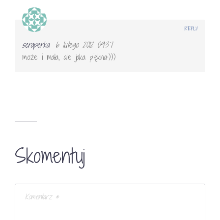
REPLY
scraperka
6 lutego 2012 09:37
może i mała, ale jaka piękna:)))
Skomentuj