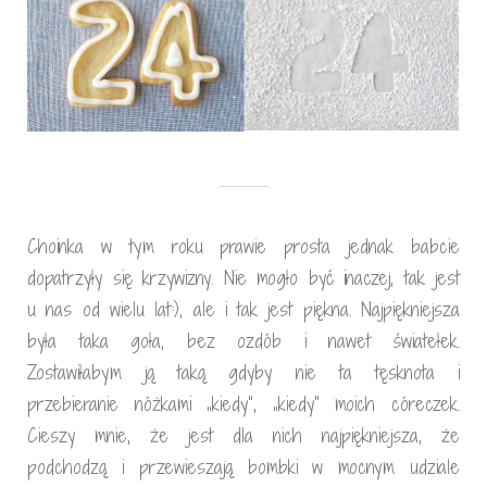
Choinka w tym roku prawie prosta jednak babcie
dopatrzyły się krzywizny. Nie mogło być inaczej, tak jest
u nas od wielu lat:), ale i tak jest piękna. Najpiękniejsza
była taka goła, bez ozdób i nawet światełek.
Zostawiłabym ją taką gdyby nie ta tęsknota i
przebieranie nóżkami „kiedy”, „kiedy” moich córeczek.
Cieszy mnie, że jest dla nich najpiękniejsza, że
podchodzą i przewieszają bombki w mocnym udziale