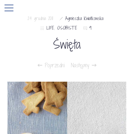
24 grudnia 2011
Agnieszka Kwiatkowska
LIFE
,
OSOBISTE
9
Święta
Poprzedni
Następny