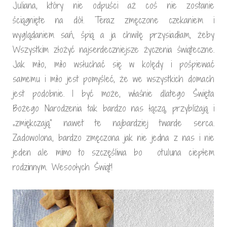
Juliana, który nie odpuści aż coś nie zostanie
ściągnięte na dół. Teraz zmęczone czekaniem i
wyglądaniem sań, śpią a ja chwilę przysiadłam, żeby
Wszystkim złożyć najserdeczniejsze życzenia świąteczne.
Jak miło, miło wsłuchać się w kolędy i pośpiewać
samemu i miło jest pomyśleć, że we wszystkich domach
jest podobnie. I być może, właśnie dlatego Święta
Bożego Narodzenia tak bardzo nas łączą, przybliżają i
„zmiękczają” nawet te najbardziej twarde serca.
Zadowolona, bardzo zmęczona jak nie jedna z nas i nie
jeden ale mimo to szczęśliwa bo otuluna ciepłem
rodzinnym. Wesoołych Świąt!