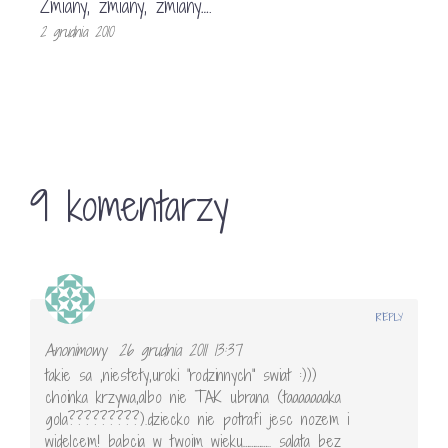
Zmiany, zmiany, zmiany….
2 grudnia 2010
9 komentarzy
REPLY
Anonimowy
26 grudnia 2011 13:37
takie sa ,niestety,uroki "rodzinnych" swiat :)))
choinka krzywa,albo nie TAK ubrana (taaaaaaaka
gola?????????).dziecko nie potrafi jesc nozem i
widelcem! babcia w twoim wieku………….. salata bez