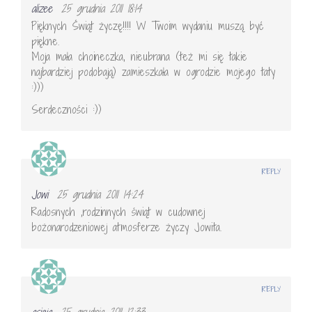
alizee
25 grudnia 2011 18:14
Pięknych Świąt życzę!!!! W Twoim wydaniu muszą być
piękne.
Moja mała choineczka, nieubrana (też mi się takie
najbardziej podobają) zamieszkała w ogrodzie mojego taty
:)))
Serdeczności :))
REPLY
Jowi
25 grudnia 2011 14:24
Radosnych ,rodzinnych świąt w cudownej
bożonarodzeniowej atmosferze życzy Jowita.
REPLY
asieja
25 grudnia 2011 12:33