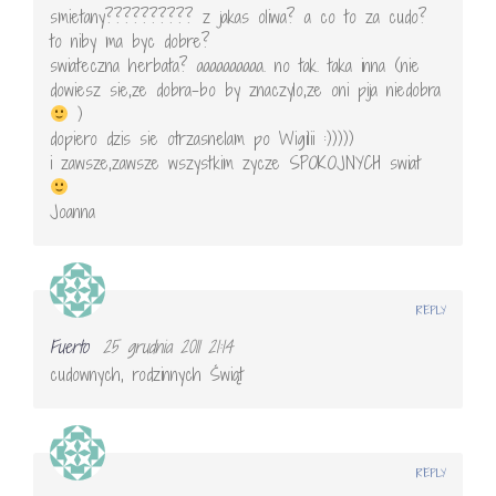
smietany?????????? z jakas oliwa? a co to za cudo?
to niby ma byc dobre?
swiateczna herbata? aaaaaaaaaa. no tak. taka inna (nie
dowiesz sie,ze dobra-bo by znaczylo,ze oni pija niedobra
)
dopiero dzis sie otrzasnelam po Wigilii :)))))
i zawsze,zawsze wszystkim zycze SPOKOJNYCH swiat
Joanna
REPLY
Fuerto
25 grudnia 2011 21:14
cudownych, rodzinnych Świąt
REPLY