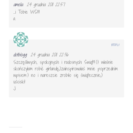
amelia
24 grudnia 2011 22:57
…i Tobie WŚ!!!
a.
REPLY
dotblogg
24 grudnia 2011 22:36
Szczęśliwych, spokojnych i radosnych Świąt!!:)) właśnie
skończyłam robić girlandę;)zainspirowałaś mnie poprzednim
wpisem:) no i nareszcie zrobiło się świątecznie;)
uściski!
J