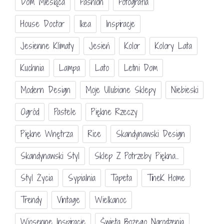
Dom Miesiąca
Fashion
Fotografia
House Doctor
Ikea
Inspiracje
Jesienne Klimaty
Jesień
Kolor
Kolory Lata
Kuchnia
Lampa
Lato
Letni Dom
Modern Design
Moje Ulubione Sklepy
Niebieski
Ogród
Pastele
Piękne Rzeczy
Piękne Wnętrza
Rice
Skandynawski Design
Skandynawski Styl
Sklep Z Potrzeby Piękna...
Styl Życia
Sypialnia
Tapeta
TineK Home
Trendy
Vintage
Wielkanoc
Wiosenne Inspiracje
Święta Bożego Narodzenia