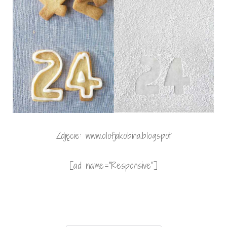
Zdjęcie: www.olofjakobina.blogspot
[ad name=”Responsive”]