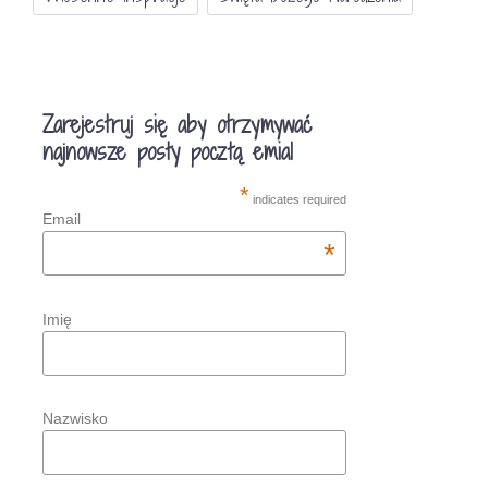
Zarejestruj się aby otrzymywać
najnowsze posty pocztą emial
*
indicates required
Email
*
Imię
Nazwisko