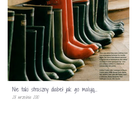
Nie taki straszny diabeł jak go malują….
28 września 2010