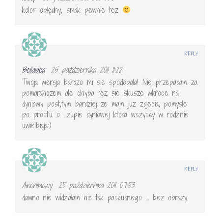
kolor obłędny, smak pewnie tez
REPLY
Bellaidea
25 października 2011 11:22
Twoja wersja bardzo mi sie spodobala! Nie przepadam za
pomaranczem ale chyba tez sie skusze wkroce na
dyniowy post,tym bardziej ze mam juz zdjecia, pomysle
po prostu o …zupie dyniowej ktora wszyscy w rodzinie
uwielbiaja:)
REPLY
Anonimowy
25 października 2011 07:53
dawno nie widziałam nic tak paskudnego … bez obrazy