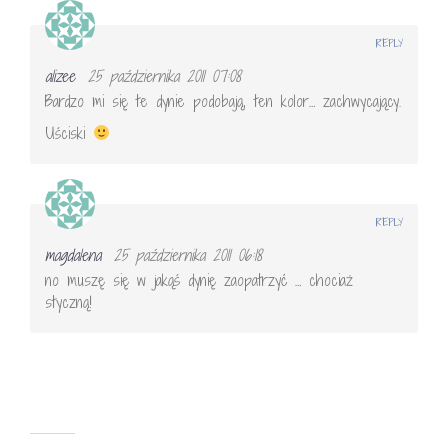
REPLY
alizee
25 października 2011 07:08
Bardzo mi się te dynie podobają, ten kolor… zachwycający.
Uściski
REPLY
magdalena
25 października 2011 06:18
no muszę się w jakąś dynię zaopatrzyć … chociaż
styczną!