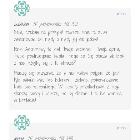
REPLY
babielato
25 października 2011 13:12
Bella, czekam na przepis! zawsze mnie ta zupa
zastanawiała ale nigdy a nigdy jej nie jadłam!
Panie Anonimowy to jest Twoje widzenie i Twoja opinia,
Twoje postrzeganie świata i tego co Cię otacza jak ktoś
z nas mógłby się o to obrazić?
Muszę się przyznać, że ja nie miałam pojęcia, że jest
tyle odmian dyń, tyle kolorów : zielone, pomarańczowe
białe coś wspaniałego. W sobotę przytachałam z moja
starszą córką i dobrze, bo są śliczne! I ta ich wolność
w kształcie!
REPLY
leloop
25 października 2011 11:58