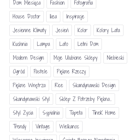
Dom Miesiąca
Fashion
Fotografia
House Doctor
Ikea
Inspiracje
Jesienne Klimaty
Jesień
Kolor
Kolory Lata
Kuchnia
Lampa
Lato
Letni Dom
Modern Design
Moje Ulubione Sklepy
Niebieski
Ogród
Pastele
Piękne Rzeczy
Piękne Wnętrza
Rice
Skandynawski Design
Skandynawski Styl
Sklep Z Potrzeby Piękna...
Styl Życia
Sypialnia
Tapeta
TineK Home
Trendy
Vintage
Wielkanoc