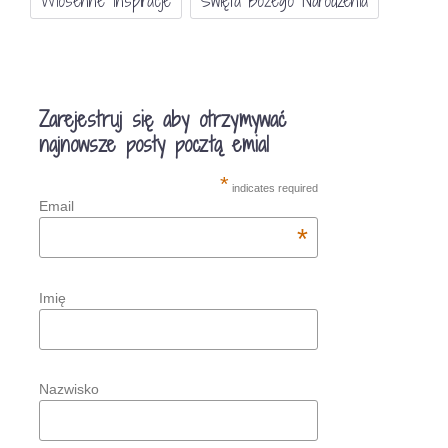
Wiosenne Inspiracje
Święta Bożego Narodzenia
Zarejestruj się aby otrzymywać
najnowsze posty pocztą emial
*
indicates required
Email
*
Imię
Nazwisko