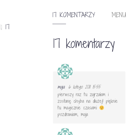
17 KOMENTARZY
MENU
17
17 komentarzy
maja
6 lutego 2011 15:55
pierwszy raz tu zajrzałam i
zostanę chyba na dłużej! pięknie
tu magicznie czasami
pozdrawiam, maja