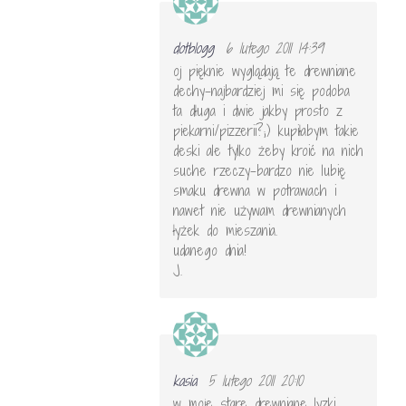
dotblogg
6 lutego 2011 14:39
oj pięknie wyglądają te drewniane
dechy-najbardziej mi się podoba
ta długa i dwie jakby prosto z
piekarni/pizzerii?;) kupiłabym takie
deski ale tylko żeby kroić na nich
suche rzeczy-bardzo nie lubię
smaku drewna w potrawach i
nawet nie używam drewnianych
łyżek do mieszania.
udanego dnia!
J.
kasia
5 lutego 2011 20:10
w moje stare drewniane lyzki