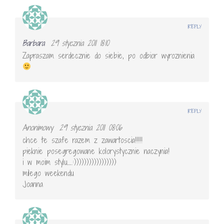
REPLY
Barbara
29 stycznia 2011 18:10
Zapraszam serdecznie do siebie, po odbior wyroznienia
REPLY
Anonimowy
29 stycznia 2011 08:06
chce te szafe razem z zawartoscia!!!!!
pieknie posegregowane kolorystycznie naczynia!
i w moim stylu…..:)))))))))))))))))
milego weekendu
Joanna