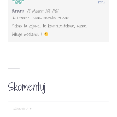
REPLY
Barbara
28 stycznia 2011 21:02
Ja rowniez… slonca..ciepelka, wiosny !
Piekne to zdjecie… te kolorki..pastelowe, cudne.
Milego weekendu !
Skomentuj