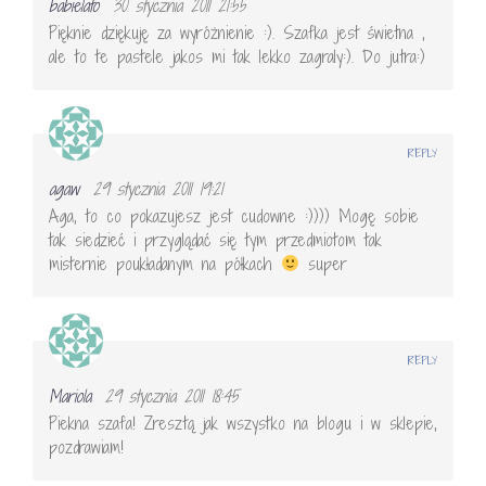
babielato
30 stycznia 2011 21:55
Pięknie dziękuję za wyróżnienie :). Szafka jest świetna ,
ale to te pastele jakos mi tak lekko zagraly:). Do jutra:)
REPLY
agaw
29 stycznia 2011 19:21
Aga, to co pokazujesz jest cudowne :)))) Mogę sobie
tak siedzieć i przyglądać się tym przedmiotom tak
misternie poukładanym na półkach
super
REPLY
Mariola
29 stycznia 2011 18:45
Piekna szafa! Zresztą jak wszystko na blogu i w sklepie,
pozdrawiam!