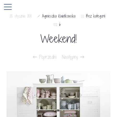
28 stycznia 2011
Agnieszka Kwiatkowska
Bez kategorii
6
Weekend!
Poprzedni
Następny