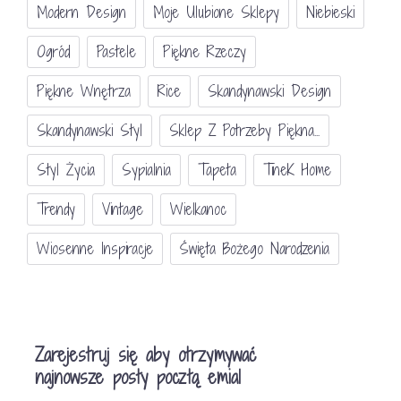
Modern Design
Moje Ulubione Sklepy
Niebieski
Ogród
Pastele
Piękne Rzeczy
Piękne Wnętrza
Rice
Skandynawski Design
Skandynawski Styl
Sklep Z Potrzeby Piękna...
Styl Życia
Sypialnia
Tapeta
TineK Home
Trendy
Vintage
Wielkanoc
Wiosenne Inspiracje
Święta Bożego Narodzenia
Zarejestruj się aby otrzymywać
najnowsze posty pocztą emial