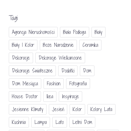
Tagi
Agencja Nieruchomości
Biała Podłoga
Biały
Biały I Kolor
Boże Narodzenie
Ceramika
Dekoracje
Dekoracje Wielkanocne
Dekoracje Świateczne
Dodatki
Dom
Dom Miesiąca
Fashion
Fotografia
House Doctor
Ikea
Inspiracje
Jesienne Klimaty
Jesień
Kolor
Kolory Lata
Kuchnia
Lampa
Lato
Letni Dom