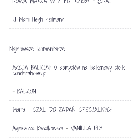
NOWA MARKA W Z POTRZEBY PIĘKNA…
U Marii Høgh Heilmann
Najnowsze komentarze
AKCJA BALKON: 10 pomysłów na balkonowy stolik -
conchitahome.pl
BALKON
-
Marta
SZAL DO ZADAŃ SPECJALNYCH
-
Agnieszka Kwiatkowska
VANILLA FLY
-