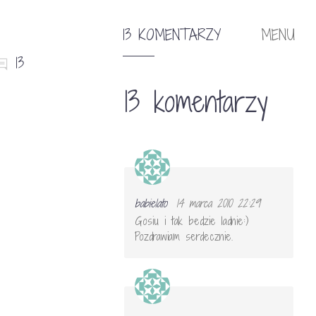
13 KOMENTARZY
MENU
13
13 komentarzy
babielato
14 marca 2010 22:29
Gosiu i tak bedzie ladnie:)
Pozdrawiam serdecznie.