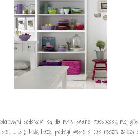
olorowymi dodatkami są dla mnie idealne, zaspokajają mój głó
 i bieli. Lubię białą bazę, podłogi meble a cala reszta zależy