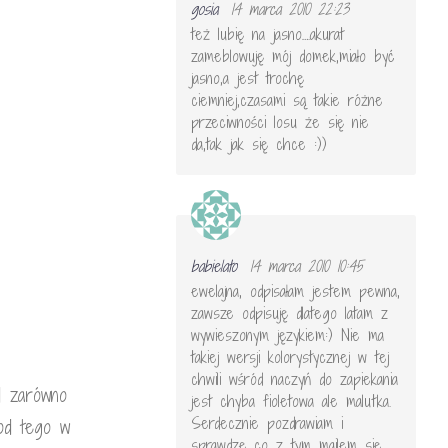
gosia
14 marca 2010 22:23
też lubię na jasno….akurat
zameblowuję mój domek,miało być
jasno,a jest trochę
ciemniej,czasami są takie różne
przeciwności losu że się nie
da,tak jak się chce :))
babielato
14 marca 2010 10:45
ewelajna, odpisałam jestem pewna,
zawsze odpisuję dlatego latam z
wywieszonym językiem:) Nie ma
takiej wersji kolorystycznej w tej
chwili wśród naczyń do zapiekania
d zarówno
jest chyba fioletowa ale malutka.
Serdecznie pozdrawiam i
 od tego w
sprawdzę co z tym mailem się