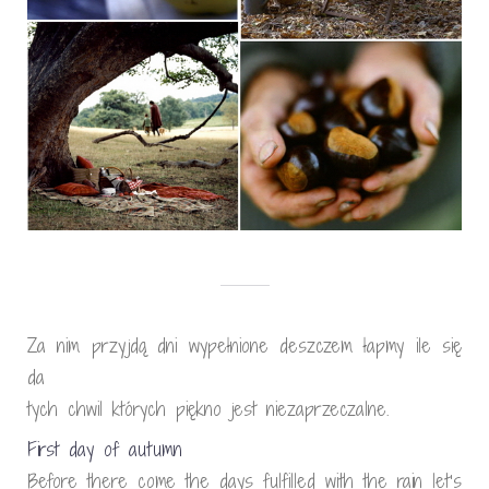
Za nim przyjdą dni wypełnione deszczem łapmy ile się
da
tych chwil których piękno jest niezaprzeczalne.
First day of autumn
Before there come the days fulfilled with the rain let’s