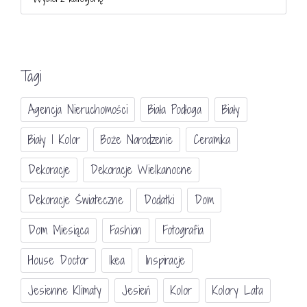
Tagi
Agencja Nieruchomości
Biała Podłoga
Biały
Biały I Kolor
Boże Narodzenie
Ceramika
Dekoracje
Dekoracje Wielkanocne
Dekoracje Świateczne
Dodatki
Dom
Dom Miesiąca
Fashion
Fotografia
House Doctor
Ikea
Inspiracje
Jesienne Klimaty
Jesień
Kolor
Kolory Lata