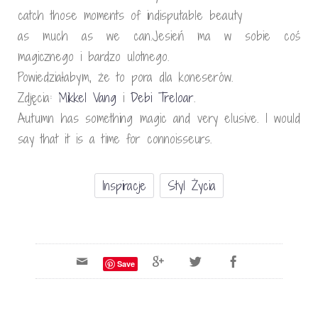
catch those moments of indisputable beauty
as much as we can.
Jesień ma w sobie coś
magicznego i bardzo ulotnego.
Powiedziałabym, że to pora dla koneserów.
Zdjęcia:
Mikkel Vang
i
Debi Treloar
.
Autumn has something magic and very elusive. I would
say that it is a time for connoisseurs.
Inspiracje
Styl Życia
Save