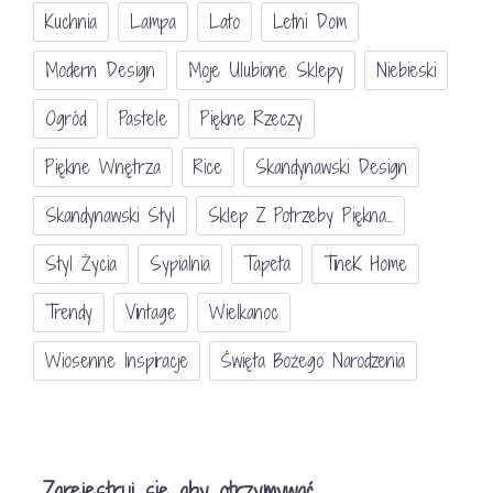
Kuchnia
Lampa
Lato
Letni Dom
Modern Design
Moje Ulubione Sklepy
Niebieski
Ogród
Pastele
Piękne Rzeczy
Piękne Wnętrza
Rice
Skandynawski Design
Skandynawski Styl
Sklep Z Potrzeby Piękna...
Styl Życia
Sypialnia
Tapeta
TineK Home
Trendy
Vintage
Wielkanoc
Wiosenne Inspiracje
Święta Bożego Narodzenia
Zarejestruj się aby otrzymywać