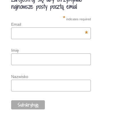
najnowsze posty pocztą emial
*
indicates required
Email
*
Imię
Nazwisko